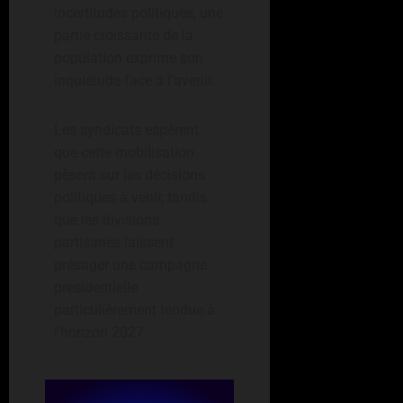
incertitudes politiques, une
partie croissante de la
population exprime son
inquiétude face à l’avenir.
Les syndicats espèrent
que cette mobilisation
pèsera sur les décisions
politiques à venir, tandis
que les divisions
partisanes laissent
présager une campagne
présidentielle
particulièrement tendue à
l’horizon 2027.