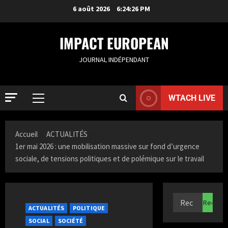
6 août 2026
6:24:27 PM
IMPACT EUROPEAN
JOURNAL INDÉPENDANT
WTACH LIVE
ACTUALIT
S
Accueil
ACTUALITÉS
a
1er mai 2026 : une mobilisation massive sur fond d’urgence
m
sociale, de tensions politiques et de polémique sur le travail
i
2
a
K
ACTUALIT
F
a
r
z
ACTUALITÉS
POLITIQUE
a
i
SOCIAL
SOCIÉTÉ
n