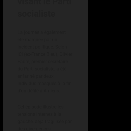
visant le Parti
socialiste
La journée a également
été marquée par un
incident politique. Selon
ICI (ex-France Bleu), Olivier
Faure, premier secrétaire
du Parti socialiste, a été
enfariné par deux
individus masqués à la fin
d’un défilé à Amiens.
Cet épisode illustre les
tensions internes à la
gauche, déjà fragilisée par
des divergences