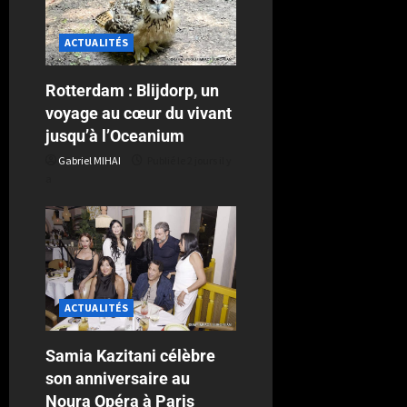
ACTUALITÉS
Rotterdam : Blijdorp, un
voyage au cœur du vivant
jusqu’à l’Oceanium
Gabriel MIHAI
Publié le 2 jours il y
a
ACTUALITÉS
Samia Kazitani célèbre
son anniversaire au
Noura Opéra à Paris