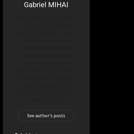
Gabriel MIHAI
Gabriel Mihai est journaliste
et rédacteur en chef pour
IMPACT EUROPEAN. Il couvre
l’actualité européenne et
internationale, les analyses
politiques et les tribunes
d’experts. Passionné par la
géopolitique et le journalisme
d’investigation, il coordonne
les publications et veille à
l’exactitude des informations
publiées sur le site.
See author's posts