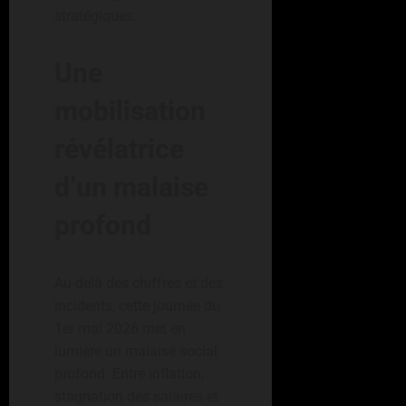
stratégiques.
Une
mobilisation
révélatrice
d’un malaise
profond
Au-delà des chiffres et des
incidents, cette journée du
1er mai 2026 met en
lumière un malaise social
profond. Entre inflation,
stagnation des salaires et