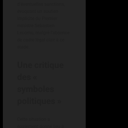
d’éventuelles sanctions,
évoquant un soutien
implicite du Premier
ministre Sébastien
Lecornu, malgré l’absence
de cadre légal clair à ce
stade.
Une critique
des «
symboles
politiques »
Cette situation a
également donné lieu à