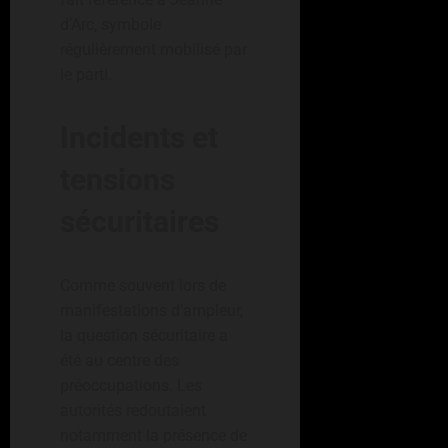
d’Arc, symbole
régulièrement mobilisé par
le parti.
Incidents et
tensions
sécuritaires
Comme souvent lors de
manifestations d’ampleur,
la question sécuritaire a
été au centre des
préoccupations. Les
autorités redoutaient
notamment la présence de