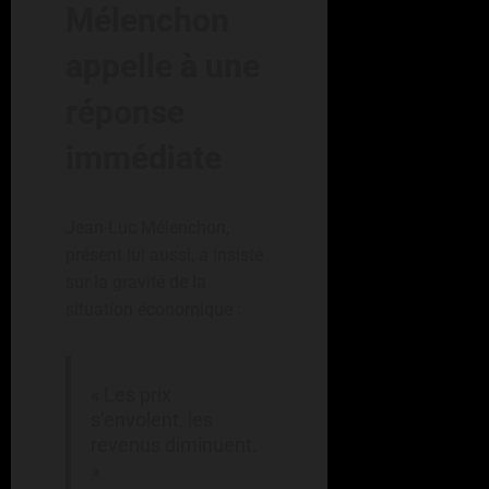
Mélenchon
appelle à une
réponse
immédiate
Jean-Luc Mélenchon,
présent lui aussi, a insisté
sur la gravité de la
situation économique :
« Les prix
s’envolent, les
revenus diminuent.
»