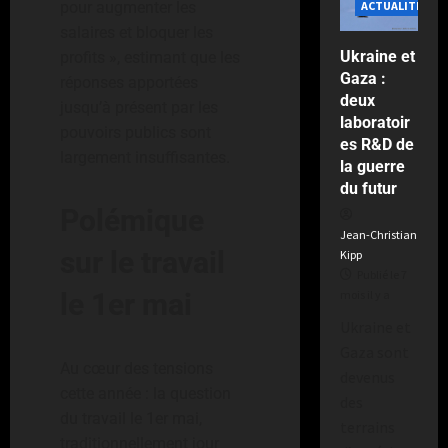
pour augmenter les
ACTUALITÉS
salaires et bloquer les
Ukraine et
profits », estimant que les
Gaza :
réponses apportées
deux
jusqu’à présent par les
laboratoir
pouvoirs publics sont
es R&D de
largement insuffisantes.
la guerre
du futur
Polémique
Jean-Christian
sur le travail
Kipp
Publié le 7
le 1er mai
mois il y a
Ukraine et
Gaza sont
Au cœur des tensions
devenus
cette année : la question
des
du travail le 1er mai,
terrains
traditionnellement jour