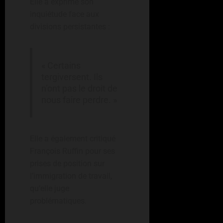
Elle a exprimé son
inquiétude face aux
divisions persistantes :
« Certains
tergiversent. Ils
n’ont pas le droit de
nous faire perdre. »
Elle a également critiqué
François Ruffin pour ses
prises de position sur
l’immigration de travail,
qu’elle juge
problématiques.