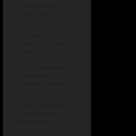
des critiques sur la
communication
gouvernementale. La
secrétaire générale de la
CFDT, Marilyse Léon, a
dénoncé une « politique
spectacle ».
Elle visait notamment les
déplacements de
responsables politiques
comme Gabriel Attal ou
Sébastien Lecornu, venus
acheter symboliquement
du pain dans des
boulangeries.