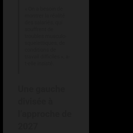
« On a besoin de
montrer la réalité
des salariés, qui
souffrent de
troubles musculo-
squelettiques, de
conditions de
travail difficiles », a-
t-elle insisté.
Une gauche
divisée à
l’approche de
2027