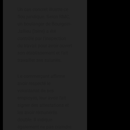
Un cas concret illustre ce
flou juridique. Selon RMC,
un boulanger de Bourgoin-
Jallieu (Isère) a été
contrôlé par l’inspection
du travail pour avoir ouvert
son établissement et fait
travailler ses salariés.
Le commerçant affirme
avoir respecté le
volontariat de ses
employés, leur avoir fait
signer des attestations et
les avoir rémunérés
double. Il indique
également ne pas craindre