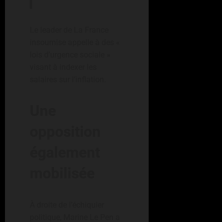
Le leader de La France
insoumise appelle à des «
lois d’urgence sociale »
visant à indexer les
salaires sur l’inflation.
Une
opposition
également
mobilisée
À droite de l’échiquier
politique, Marine Le Pen a