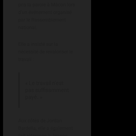
pris la parole à Mâcon lors
d’un événement organisé
par le Rassemblement
national.
Elle a insisté sur la
nécessité de revaloriser le
travail :
« Le travail n’est
pas suffisamment
payé. »
Aux côtés de Jordan
Bardella, elle a également
fait référence à Jeanne