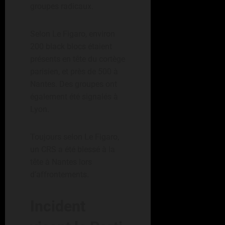
groupes radicaux.
Selon Le Figaro, environ
200 black blocs étaient
présents en tête du cortège
parisien, et près de 500 à
Nantes. Des groupes ont
également été signalés à
Lyon.
Toujours selon Le Figaro,
un CRS a été blessé à la
tête à Nantes lors
d’affrontements.
Incident