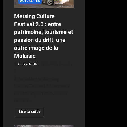
ACTUALITÉS
Mersing Culture
Festival 2.0 : entre
patrimoine, tourisme et
passion du drift, une
autre image de la
Malaisie
Gabriel MIHAI
Publié le 1 mois il y
a
À l'occasion du Mersing
Culture Festival 2.0, organisé
du 24 au 28 juin 2026, la ville
devient...
Lire la suite