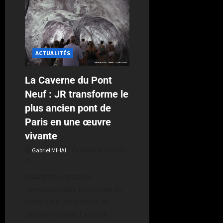
ACTUALITÉS
La Caverne du Pont
Neuf : JR transforme le
plus ancien pont de
Paris en une œuvre
vivante
Gabriel MIHAI
Publié le 1 mois il y
a
Quarante ans après
l'empaquetage historique du
Pont Neuf par Christo et
Jeanne-Claude, l'artiste