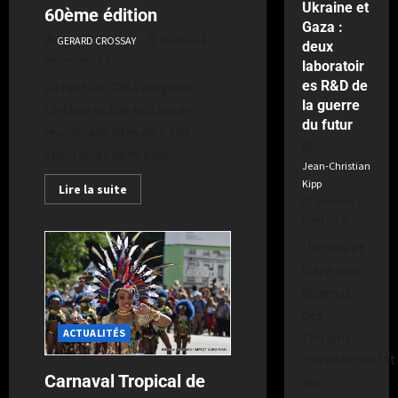
Ukraine et
60ème édition
Gaza :
GERARD CROSSAY
Publié le 4
deux
semaines il y a
laboratoir
es R&D de
Le Festival Off d'Avignon
la guerre
célèbre sa 60e édition en
du futur
réunissant près de 1 780
spectacles dans plus...
Jean-Christian
Kipp
Lire la suite
Publié le 7
mois il y a
Ukraine et
Gaza sont
devenus
des
ACTUALITÉS
terrains
d’expérimentat
Carnaval Tropical de
des