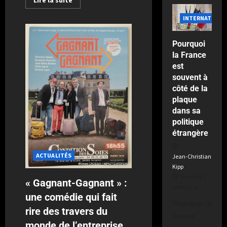
e
n
t
u
INTERNATIONA
c
l
r
e
e
s
d
Pourquoi
M
e
la France
o
Publié
v
est
n
le
a
souvent à
d
2
n
côté de la
i
semaines
t
plaque
a
il
d
dans sa
l
y
e
politique
a
s
étrangère
Publié
m
le
i
2
ACTUALITÉS
Jean-Christian
semaines
l
Kipp
il
l
Publié le 7
« Gagnant-Gagnant » :
y
mois il y a
i
a
une comédie qui fait
e
Pourquoi la
r
rire des travers du
France
s
monde de l’entreprise