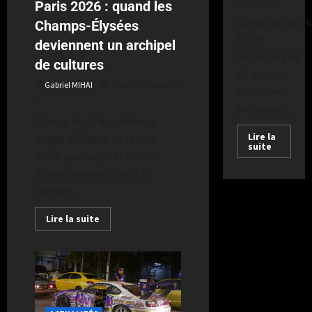
conflits
Paris 2026 : quand les
contemporains
Champs-Élysées
Entre
deviennent un archipel
technologies
de cultures
de pointe,
Gabriel MIHAI
Publié le 1 mois il y
pratiques
a
archaïques...
Chaque été, Paris offre un
Lire la
visage différent. Le temps
suite
d'une journée, les Champs-
Élysées cessent d'être la
célèbre...
Lire la suite