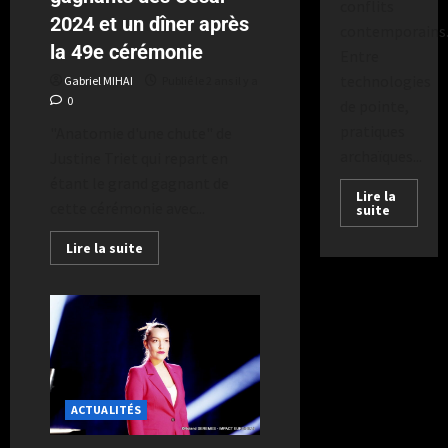
conflits
2024 et un dîner après
contemporains
la 49e cérémonie
Entre
technologies
Gabriel MIHAI
Publié le 2 ans il y a
0
de pointe,
pratiques
"Anatomie d'une chute" de
archaïques...
Justine Triet qui repart en
étant le grand gagnant de
Lire la
cette cérémonie avec...
suite
Lire la suite
ACTUALITÉS