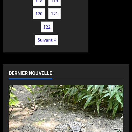
118
119
120
121
122
Suivant »
DERNIER NOUVELLE