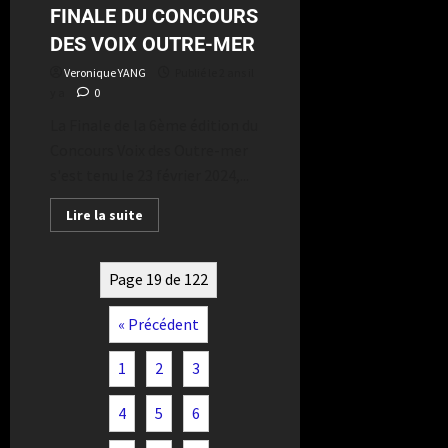
FINALE DU CONCOURS
DES VOIX OUTRE-MER
Veronique YANG
Publié le 2 ans il
y a
0
La Finale de la 6ème édition du
Concours Voix des Outre-mer
s'est tenu le 23 février 2024,...
Lire la suite
Page 19 de 122
« Précédent
1
2
3
4
5
6