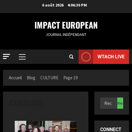
6 août 2026
4:06:31 PM
IMPACT EUROPEAN
JOURNAL INDÉPENDANT
ACTUALIT
WTACH LIVE
S
a
m
Accueil
Blog
CULTURE
Page 19
i
2
a
K
ACTUALIT
F
a
CULTURE
r
z
a
i
n
3
t
c
a
CONNECT