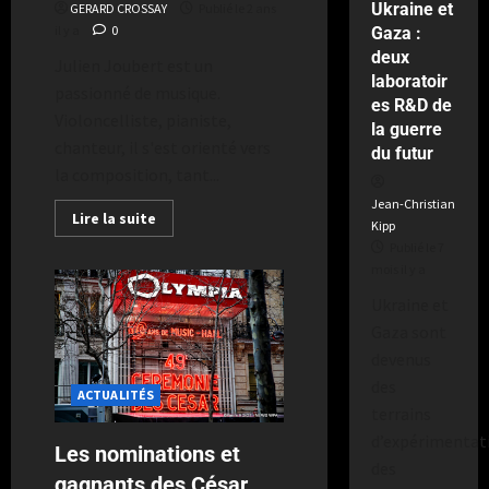
Ukraine et
GERARD CROSSAY
Publié le 2 ans
il y a
0
Gaza :
deux
Julien Joubert est un
laboratoir
passionné de musique.
es R&D de
Violoncelliste, pianiste,
la guerre
chanteur, il s'est orienté vers
du futur
la composition, tant...
Jean-Christian
Lire la suite
Kipp
Publié le 7
mois il y a
Ukraine et
Gaza sont
devenus
des
ACTUALITÉS
terrains
d’expérimentat
Les nominations et
des
gagnants des César