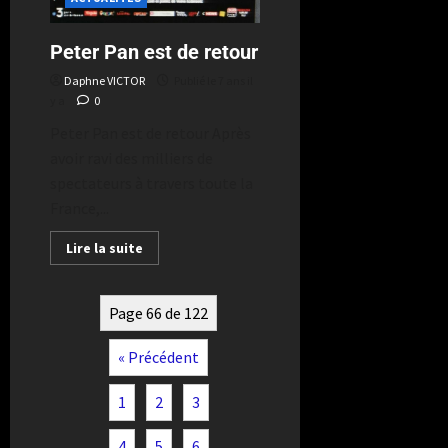
Peter Pan est de retour
Daphne VICTOR
Publié le 7 ans il
y a
0
Peter Pan est de retour Après
avoir ravi des milliers de
spectateurs à travers toute la
France,...
Lire la suite
Page 66 de 122
« Précédent
1
2
3
4
5
6