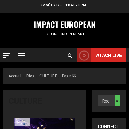
9 août 2026
11:40:29 PM
IMPACT EUROPEAN
JOURNAL INDÉPENDANT
ACTUALIT
WTACH LIVE
S
a
m
Accueil
Blog
CULTURE
Page 66
i
2
a
K
ACTUALIT
F
a
CULTURE
r
z
a
i
n
3
t
c
a
CONNECT
e
ACTUALIT
n