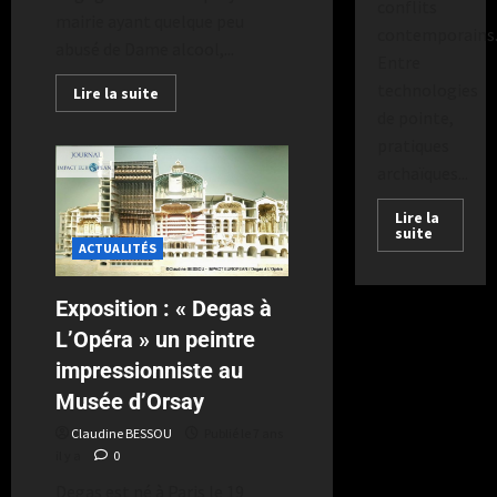
conflits
mairie ayant quelque peu
contemporains
abusé de Dame alcool,...
Entre
technologies
Lire la suite
de pointe,
pratiques
archaïques...
Lire la
suite
ACTUALITÉS
Exposition : « Degas à
L’Opéra » un peintre
impressionniste au
Musée d’Orsay
Claudine BESSOU
Publié le 7 ans
il y a
0
Degas est né à Paris le 19