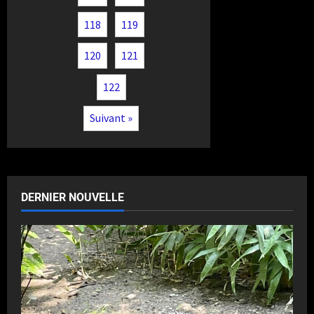
118
119
120
121
122
Suivant »
DERNIER NOUVELLE