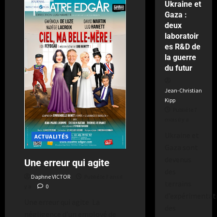
Ukraine et
Gaza :
deux
laboratoir
es R&D de
la guerre
du futur
Jean-Christian
Kipp
Publié le 7
mois il y a
Ukraine et
ACTUALITÉS
Gaza sont
devenus
Une erreur qui agite
des
Daphne VICTOR
Publié le 7 ans il
terrains
y a
0
d’expérimentat
Une erreur qui agite La
des
négligence d’un employé de