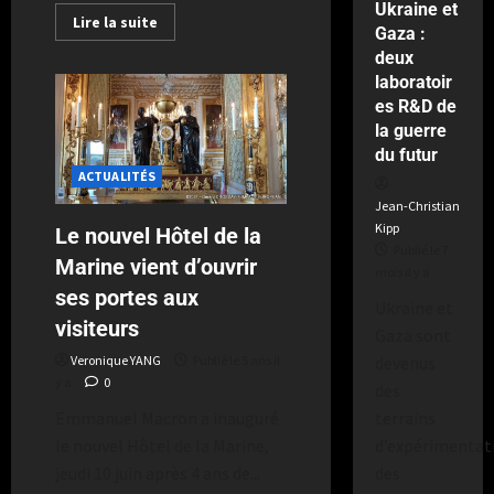
Ukraine et
Lire la suite
Gaza :
deux
laboratoir
es R&D de
la guerre
du futur
ACTUALITÉS
Jean-Christian
Kipp
Le nouvel Hôtel de la
Publié le 7
Marine vient d’ouvrir
mois il y a
ses portes aux
Ukraine et
visiteurs
Gaza sont
devenus
Veronique YANG
Publié le 5 ans il
y a
0
des
terrains
Emmanuel Macron a inauguré
d’expérimentat
le nouvel Hôtel de la Marine,
des
jeudi 10 juin après 4 ans de...