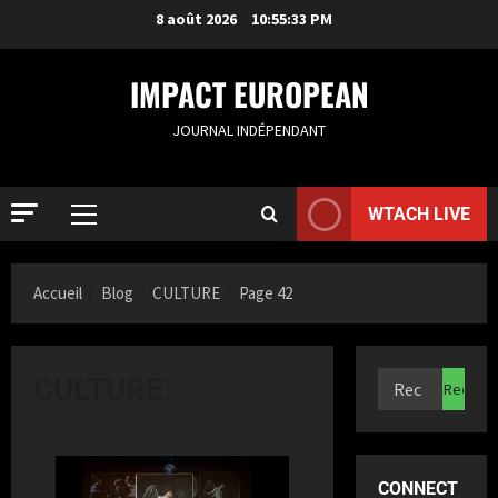
8 août 2026
10:55:34 PM
IMPACT EUROPEAN
JOURNAL INDÉPENDANT
WTACH LIVE
ACTUALIT
S
Accueil
Blog
CULTURE
Page 42
a
m
i
2
a
CULTURE
K
ACTUALIT
F
a
r
z
a
i
CONNECT
n
3
t