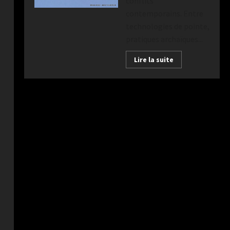
conflits
contemporains. Entre
technologies de pointe,
pratiques archaïques...
Lire la suite