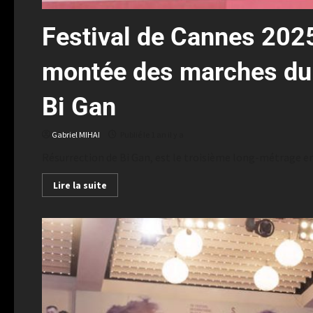
Festival de Cannes 2025:
montée des marches du f
Bi Gan
Gabriel MIHAI
Publié le 1 an il y a
Résurrection de Bi Gan, est le troisième long-métrage en
Lire la suite