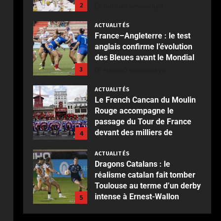
3
Publié le 2 semaines il y a
ACTUALITÉS
Le French Cancan du Moulin
Rouge accompagne le
passage du Tour de France
devant des milliers de
4
spectateurs
ACTUALITÉS
Publié le 2 semaines il y a
Dragons Catalans : le
réalisme catalan fait tomber
Toulouse au terme d’un derby
intense à Ernest-Wallon
5
Publié le 2 semaines il y a
ACTUALITÉS
Rotterdam : Blijdorp, un
voyage au cœur du vivant
jusqu’à l’Oceanium
1
Publié le 4 jours il y a
ACTUALITÉS