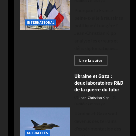
Publié le 7 mois il y a
Pourquoi la France
peine-t-elle à réussir sa
INTERNATIONAL
politique étrangère ?
Jean-Christian Kipp
analyse les erreurs et
défis diplomatiques...
Lire la suite
Ukraine et Gaza :
deux laboratoires R&D
de la guerre du futur
Jean-Christian Kipp
Publié le 7 mois il y a
Ukraine et Gaza sont
devenus des terrains
d’expérimentation des
ACTUALITÉS