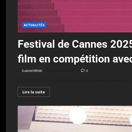
ACTUALITÉS
Festival de Cannes 2025
film en compétition av
Gabriel MIHAI
Publié le 1 an il y a
0
Ce vendredi 23 mai, Kelly Reichardt est venue présenter s
Lire la suite