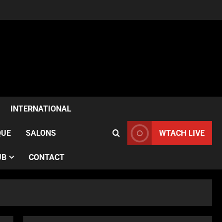
ACTUALITÉS
Samia Kazitani célèbre son
anniversaire au Noura Opéra
à Paris
2
Publié le 1 semaine il y a
ACTUALITÉS
France–Angleterre : le test
anglais confirme l’évolution
INTERNATIONAL
des Bleues avant le Mondial
3
Publié le 2 semaines il y a
QUE
SALONS
WTACH LIVE
ACTUALITÉS
UB
CONTACT
Le French Cancan du Moulin
Rouge accompagne le
passage du Tour de France
devant des milliers de
4
spectateurs
ACTUALITÉS
Publié le 2 semaines il y a