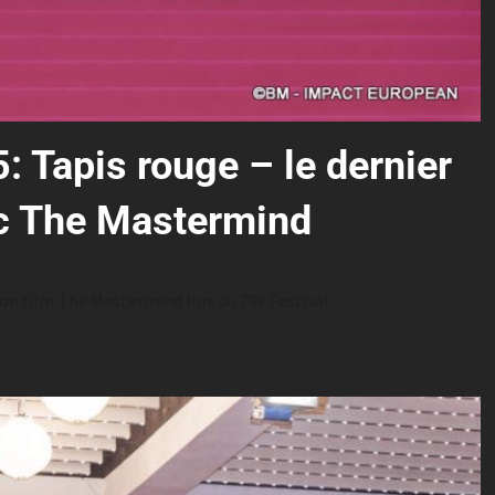
: Tapis rouge – le dernier
ec The Mastermind
on film The Mastermind lors du 78e Festival...