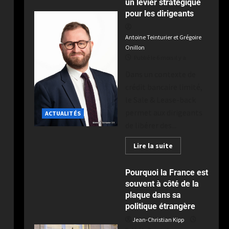
Toulouse au terme d’un derby
un levier stratégique
intense à Ernest-Wallon
pour les dirigeants
5
Publié le 2 semaines il y a
Antoine Teinturier et Grégoire
Onillon
Publié le 6 mois il y a
Dans un contexte de
crédit bancaire limité,
le Sale & Lease-back
permet aux dirigeants
ACTUALITÉS
de libérer des...
Lire la suite
Pourquoi la France est
souvent à côté de la
plaque dans sa
politique étrangère
Jean-Christian Kipp