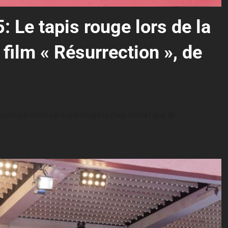
 Le tapis rouge lors de la
ilm « Résurrection », de
 compétition sur tapis rouge le choc esthétique de...