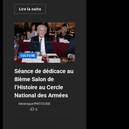
Lire la suite
CULTURE
Séance de dédicace au
8ième Salon de
l’Histoire au Cercle
National des Armées
Veronique PHITOUSSI
Publié le 9
ans il y a
0
VÉRONIQUE PHITOUSSI Une
séance de dédicaces s’est