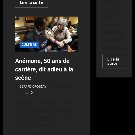
conflits
Lire la suite
contemporains
Entre
technologies
de pointe,
pratiques
CULTURE
archaïques...
Lire la
Anémone, 50 ans de
suite
carrière, dit adieu à la
scène
GERARD CROSSAY
Publié le 9 ans
il y a
0
GÉRARD CROSSAY L’iconique
actrice française de 67 ans a
donné le 29 novembre dernier,
une représentation
exceptionnelle...