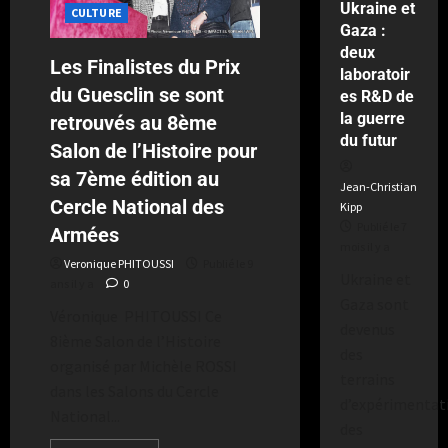
Ukraine et
CULTURE
Gaza :
deux
Les Finalistes du Prix
laboratoir
du Guesclin se sont
es R&D de
la guerre
retrouvés au 8ème
du futur
Salon de l’Histoire pour
sa 7ème édition au
Jean-Christian
Cercle National des
Kipp
Publié le 7
Armées
mois il y a
Veronique PHITOUSSI
Publié le 9
Ukraine et
ans il y a
0
Gaza sont
Véronique PHITOUSSI Ce
devenus
8ième Salon de l’Histoire
des
organisé par Michèle ROSSI
terrains
dans les Salons du Cercle
d’expérimentat
National...
des