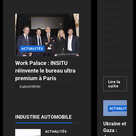
réussir sa
a
politique
étrangère ?
Jean-
Christian
Kipp
analyse les
ACTUALITÉS
erreurs et
défis
Work Palace : INSITU
diplomatiques...
réinvente le bureau ultra
premium à Paris
Lire la
suite
Gabriel MIHAI
Publié le 6 mois il y
a
ACTUALITÉS
INDUSTRIE AUTOMOBILE
Ukraine et
Gaza :
ACTUALITÉS