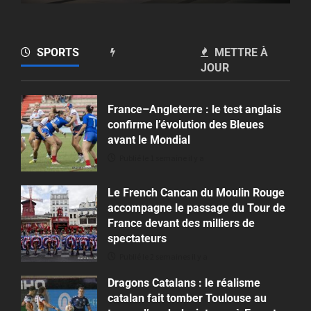
SPORTS
METTRE À
JOUR
France–Angleterre : le test anglais
confirme l’évolution des Bleues
avant le Mondial
Publié le 1 semaine il y a
Le French Cancan du Moulin Rouge
accompagne le passage du Tour de
France devant des milliers de
spectateurs
Publié le 2 semaines il y a
Dragons Catalans : le réalisme
catalan fait tomber Toulouse au