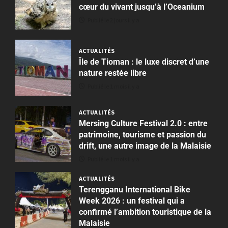
v
3
x
cœur du vivant jusqu’à l’Oceanium
e
P
Publié le 2 jours il y a
l
ACTUALIT
r
D
A
e
o
n
t
ACTUALITÉS
r
2
t
Île de Tioman : le luxe discret d’une
d
4
0
i
nature restée libre
o
2
:
Publié le 1 mois il y a
g
ACTUALIT
6
q
R
n
:
u
a
e
ACTUALITÉS
P
a
c
Mersing Culture Festival 2.0 : entre
:
a
n
h
patrimoine, tourisme et passion du
5
l
r
d
i
drift, une autre image de la Malaisie
’
i
u
d
ACTUALIT
é
s
n
Publié le 1 mois il y a
M
a
l
e
t
a
D
ACTUALITÉS
u
n
é
n
Terengganu International Bike
a
e
v
l
i
Week 2026 : un festival qui a
1
t
x
o
é
f
confirmé l’ambition touristique de la
i
c
ACTUALIT
i
p
e
ACTUALIT
Malaisie
f
P
l
e
h