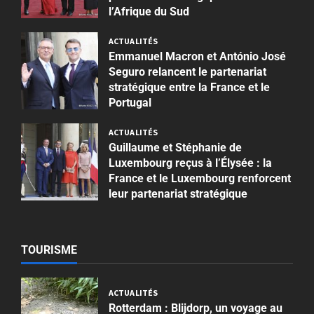
l’Afrique du Sud
Publié le 4 semaines il y a
ACTUALITÉS
Emmanuel Macron et António José
Seguro relancent le partenariat
stratégique entre la France et le
Portugal
Publié le 1 mois il y a
ACTUALITÉS
Guillaume et Stéphanie de
Luxembourg reçus à l’Élysée : la
ACTUALIT
France et le Luxembourg renforcent
M
leur partenariat stratégique
o
r
Publié le 1 mois il y a
t
2
d
TOURISME
’
ACTUALIT
N
A
o
l
ACTUALITÉS
u
e
Rotterdam : Blijdorp, un voyage au