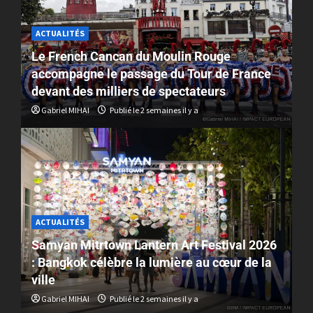
ACTUALITÉS
Le French Cancan du Moulin Rouge
accompagne le passage du Tour de France
devant des milliers de spectateurs
Gabriel MIHAI
Publié le 2 semaines il y a
ACTUALITÉS
Samyan Mitrtown Lantern Art Festival 2026
: Bangkok célèbre la lumière au cœur de la
ville
Gabriel MIHAI
Publié le 2 semaines il y a