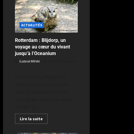
ACTUALITÉS
Rotterdam : Blijdorp, un
voyage au cœur du vivant
jusqu’à l’Oceanium
Gabriel MIHAI
Publié le 2 jours il y
a
À Rotterdam, Diergaarde
Blijdorp réunit animaux et
plantes dans des habitats
inspirés des écosystèmes du
monde. De...
Lire la suite