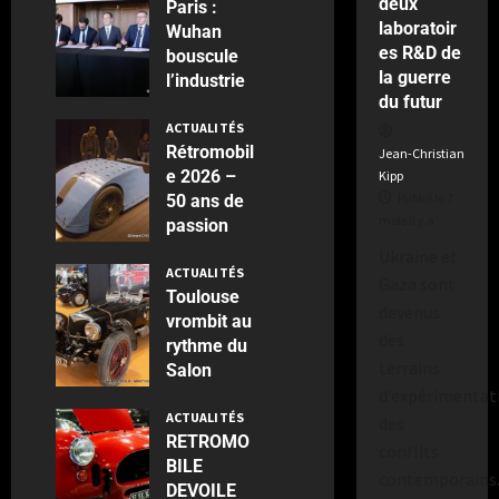
deux
Paris :
laboratoir
Wuhan
es R&D de
bouscule
la guerre
l’industrie
du futur
automobile
européenn
ACTUALITÉS
Rétromobil
e
Jean-Christian
e 2026 –
Kipp
Publié le 4
Publié le 7
50 ans de
mois il y a
mois il y a
passion
automobile
Ukraine et
,
ACTUALITÉS
Gaza sont
Toulouse
patrimoine
devenus
vrombit au
et
des
rythme du
innovation
terrains
Salon
Publié le 6
Auto-Moto
d’expérimentat
mois il y a
Classic
ACTUALITÉS
des
RETROMO
2025 |
conflits
BILE
Voitures de
contemporains
DEVOILE
collection