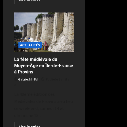
ACTUALITÉS
La fête médiévale du
Moyen-Âge en Île-de-France
à Provins
Gabriel MIHAI
Publié le 1 an il y
a
La 40ème édition des
Médiévales de Provins a eu lieu
ce week-end, samedi 14 et
dimanche 15...
Lire la suite