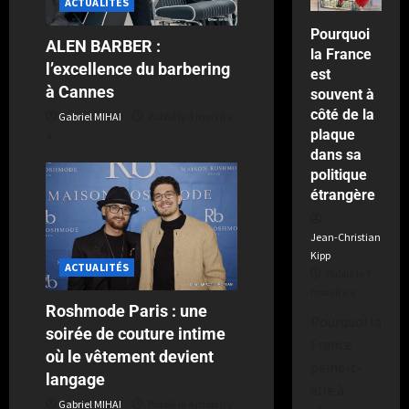
ACTUALITÉS
Pourquoi
ALEN BARBER :
la France
l’excellence du barbering
est
à Cannes
souvent à
côté de la
Gabriel MIHAI
Publié le 4 mois il y
plaque
a
dans sa
politique
étrangère
Jean-Christian
Kipp
ACTUALITÉS
Publié le 7
mois il y a
Roshmode Paris : une
Pourquoi la
soirée de couture intime
France
où le vêtement devient
peine-t-
langage
elle à
Gabriel MIHAI
Publié le 4 mois il y