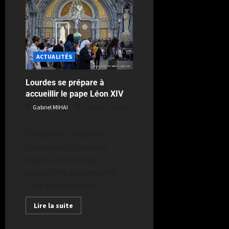
ACTUALITÉS
Lourdes se prépare à
accueillir le pape Léon XIV
Gabriel MIHAI
Publié le 2 mois il y
a
Chaque soir, lorsque les
flambeaux s'illuminent
devant la Grotte des
Apparitions, Lourdes offre
l'une des images les...
Lire la suite