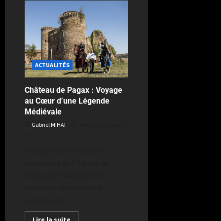
ACTUALITÉS
Château de Pagax : Voyage
au Cœur d’une Légende
Médiévale
Gabriel MIHAI
Publié le 12 mois il
y a
Plongez dans l’histoire
fascinante du Château de
Pagax, où chaque pierre
murmure des siècles de
passion, de...
Lire la suite