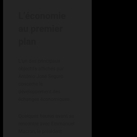
L’économie
au premier
plan
L’un des principaux
objectifs affichés par
António José Seguro
concerne le
développement des
échanges économiques.
Quelques heures avant sa
rencontre avec Emmanuel
Macron, le président