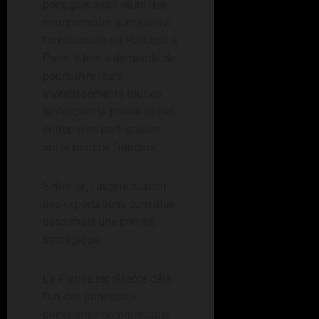
portugais avait réuni des
entrepreneurs portugais à
l’ambassade du Portugal à
Paris. Il leur a demandé de
poursuivre leurs
investissements tout en
renforçant la présence des
entreprises portugaises
sur le marché français.
Selon lui, l’augmentation
des exportations constitue
désormais une priorité
stratégique.
La France représente déjà
l’un des principaux
partenaires commerciaux