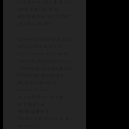
les échanges linguistiques
constituent un levier
essentiel pour rapprocher
les deux sociétés.
Cette volonté s’inscrit dans
une relation historique
forte. La France accueille
l’une des plus importantes
communautés portugaises
à l’étranger, tandis que
plusieurs milliers de
Français vivent
aujourd’hui au Portugal,
participant au
développement
économique et culturel des
deux pays.