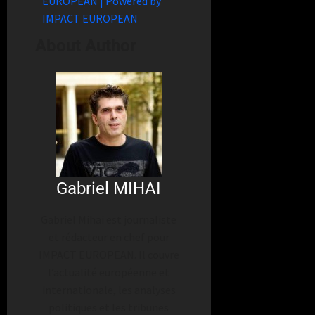
EUROPEAN | Powered by
IMPACT EUROPEAN
About Author
Gabriel MIHAI
Gabriel Mihai est journaliste
et rédacteur en chef pour
IMPACT EUROPEAN. Il couvre
l’actualité européenne et
internationale, les analyses
politiques et les tribunes