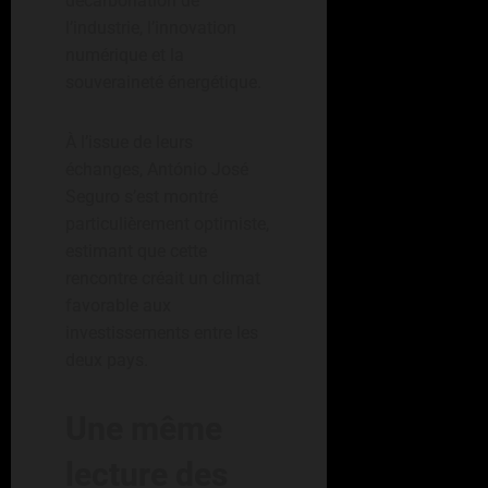
décarbonation de
l’industrie, l’innovation
numérique et la
souveraineté énergétique.
À l’issue de leurs
échanges, António José
Seguro s’est montré
particulièrement optimiste,
estimant que cette
rencontre créait un climat
favorable aux
investissements entre les
deux pays.
Une même
lecture des