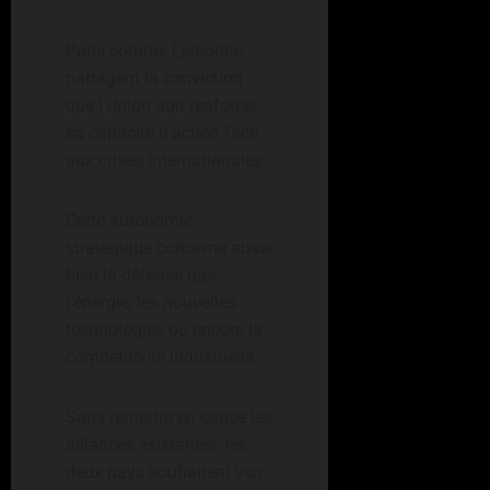
Paris comme Lisbonne
partagent la conviction
que l’Union doit renforcer
sa capacité d’action face
aux crises internationales.
Cette autonomie
stratégique concerne aussi
bien la défense que
l’énergie, les nouvelles
technologies ou encore la
compétitivité industrielle.
Sans remettre en cause les
alliances existantes, les
deux pays souhaitent voir