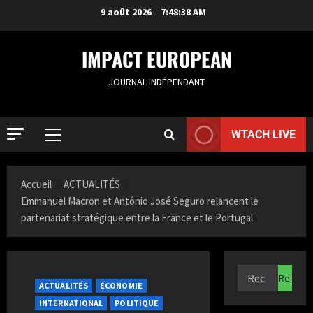
9 août 2026
7:48:39 AM
IMPACT EUROPEAN
JOURNAL INDÉPENDANT
WTACH LIVE
ACTUALIT
R
Accueil
ACTUALITÉS
o
Emmanuel Macron et António José Seguro relancent le
t
partenariat stratégique entre la France et le Portugal
t
2
e
r
ACTUALIT
S
d
a
a
ACTUALITÉS
ÉCONOMIE
m
m
INTERNATIONAL
POLITIQUE
i