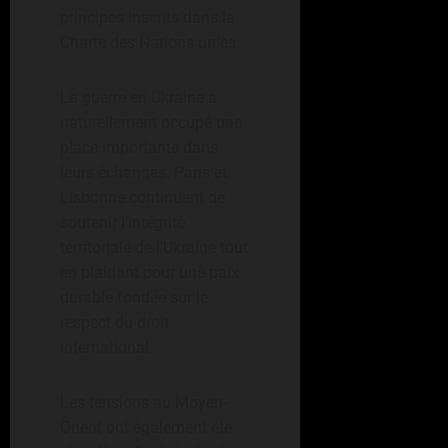
principes inscrits dans la
Charte des Nations unies.
La guerre en Ukraine a
naturellement occupé une
place importante dans
leurs échanges. Paris et
Lisbonne continuent de
soutenir l’intégrité
territoriale de l’Ukraine tout
en plaidant pour une paix
durable fondée sur le
respect du droit
international.
Les tensions au Moyen-
Orient ont également été