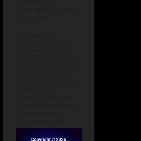
universités, aux
chercheurs et aux citoyens
des deux pays.
Dans un contexte
international marqué par
les crises géopolitiques,
les tensions commerciales
et les défis climatiques, le
rapprochement franco-
portugais apparaît comme
l’expression d’une
coopération européenne
fondée sur la confiance, le
dialogue et une vision
commune de l’avenir.
Copyright © 2026