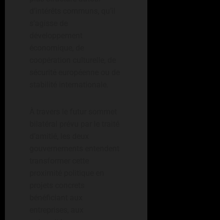
d’intérêts communs, qu’il
s’agisse de
développement
économique, de
coopération culturelle, de
sécurité européenne ou de
stabilité internationale.
À travers le futur sommet
bilatéral prévu par le traité
d’amitié, les deux
gouvernements entendent
transformer cette
proximité politique en
projets concrets
bénéficiant aux
entreprises, aux