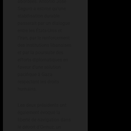
abordées. António José
Seguro a estimé qu’une
stabilisation durable
passerait par un dialogue
entre les États-Unis et
l’Iran, par le renforcement
des institutions libanaises
et par la poursuite des
efforts diplomatiques en
faveur d’une solution
pacifique à Gaza
respectant les droits
humains.
Les deux présidents ont
également évoqué la
liberté de navigation dans
le détroit d’Ormuz, un