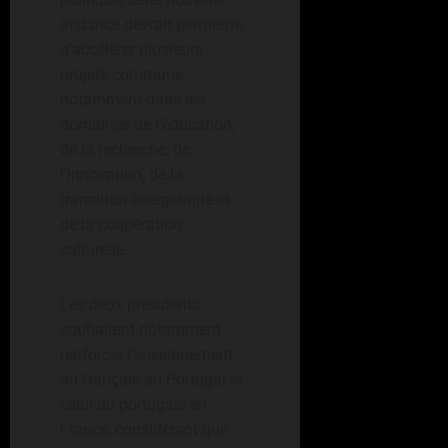
instance devrait permettre
d’accélérer plusieurs
projets communs,
notamment dans les
domaines de l’éducation,
de la recherche, de
l’innovation, de la
transition énergétique et
de la coopération
culturelle.
Les deux présidents
souhaitent notamment
renforcer l’enseignement
du français au Portugal et
celui du portugais en
France, considérant que