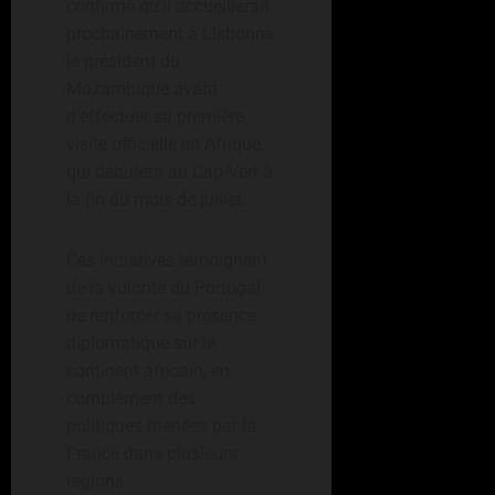
confirmé qu’il accueillerait
prochainement à Lisbonne
le président du
Mozambique avant
d’effectuer sa première
visite officielle en Afrique,
qui débutera au Cap-Vert à
la fin du mois de juillet.
Ces initiatives témoignent
de la volonté du Portugal
de renforcer sa présence
diplomatique sur le
continent africain, en
complément des
politiques menées par la
France dans plusieurs
régions.