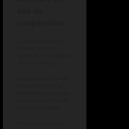
axe de
coopération
La coopération avec le
continent africain a
également trouvé sa place
dans les échanges.
Les deux chefs d’État ont
évoqué notamment la
Guinée-Bissau, pays avec
lequel Lisbonne entretient
des liens historiques.
António José Seguro a