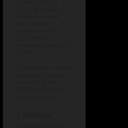
émerger une Europe
davantage capable de
défendre ses intérêts
économiques et
géopolitiques dans un
environnement
international devenu plus
instable.
Cette convergence illustre
la proximité croissante
entre la France et le
Portugal sur les grands
dossiers européens.
L’Afrique
demeure un