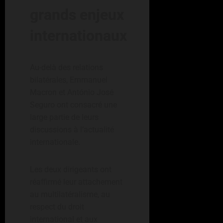
grands enjeux
internationaux
Au-delà des relations
bilatérales, Emmanuel
Macron et António José
Seguro ont consacré une
large partie de leurs
discussions à l’actualité
internationale.
Les deux dirigeants ont
réaffirmé leur attachement
au multilatéralisme, au
respect du droit
international et aux