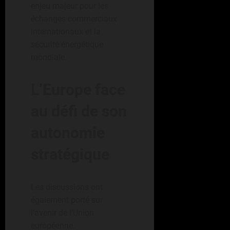
enjeu majeur pour les
échanges commerciaux
internationaux et la
sécurité énergétique
mondiale.
L’Europe face
au défi de son
autonomie
stratégique
Les discussions ont
également porté sur
l’avenir de l’Union
européenne.