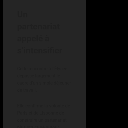
Un
partenariat
appelé à
s’intensifier
Cette rencontre à l’Élysée
dépasse largement le
cadre d’un simple déjeuner
de travail.
Elle confirme la volonté de
Paris et de Lisbonne de
construire un partenariat
plus structuré autour