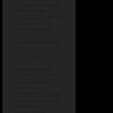
du Portugal. Les secteurs
de l’industrie, des
nouvelles technologies, de
l’agroalimentaire, du
textile, des énergies
renouvelables ou encore
de l’aéronautique offrent
d’importantes perspectives
de développement.
Les deux chefs d’État
considèrent également
que la coopération
économique doit
accompagner les grandes
transitions européennes,
notamment la