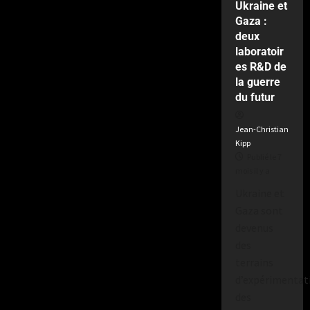
Ukraine et
semaines
Gaza :
il
deux
y
a
laboratoir
es R&D de
la guerre
du futur
Jean-Christian
Kipp
Publié le 7
mois il y a
Ukraine et
Gaza sont
devenus
des
terrains
d’expérimentat
des