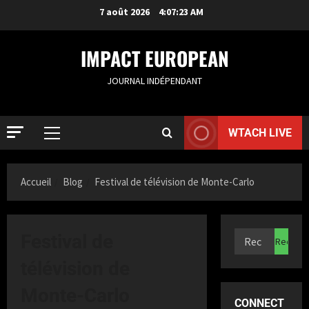
7 août 2026
4:07:24 AM
IMPACT EUROPEAN
JOURNAL INDÉPENDANT
WTACH LIVE
Accueil
Blog
Festival de télévision de Monte-Carlo
ACTUALIT
S
Festival de
a
m
télévision de
i
2
a
Monte-Carlo
CONNECT
K
ACTUALIT