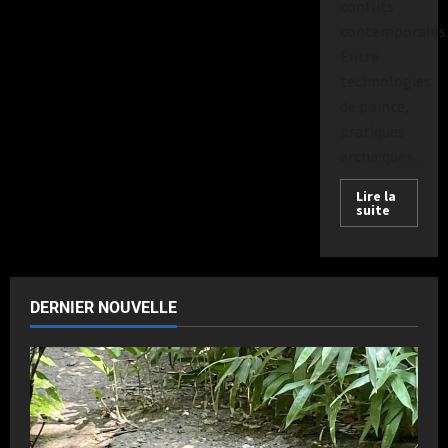
conflits
contemporains
Entre
technologies
de pointe,
pratiques
archaïques...
Lire la
suite
DERNIER NOUVELLE