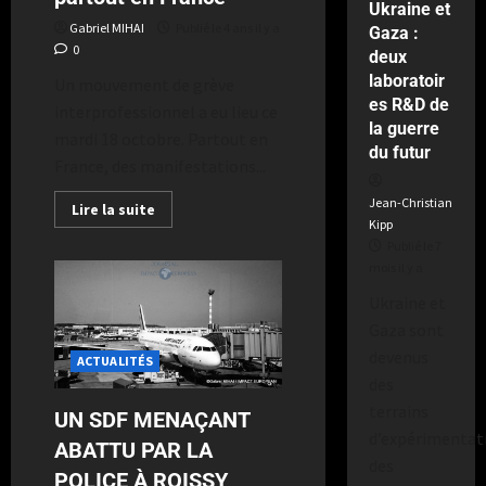
Ukraine et
le
Gabriel MIHAI
Publié le 4 ans il y a
Gaza :
2
0
deux
semaines
laboratoir
il
Un mouvement de grève
es R&D de
y
interprofessionnel a eu lieu ce
a
la guerre
mardi 18 octobre. Partout en
du futur
France, des manifestations...
Jean-Christian
Lire la suite
Kipp
Publié le 7
mois il y a
Ukraine et
Gaza sont
devenus
ACTUALITÉS
des
terrains
UN SDF MENAÇANT
d’expérimentat
ABATTU PAR LA
des
POLICE À ROISSY