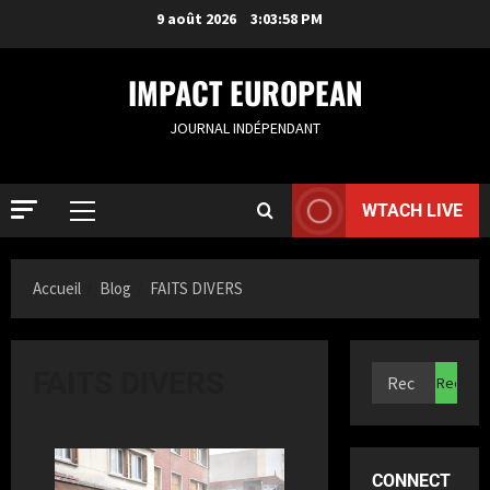
9 août 2026
3:03:59 PM
IMPACT EUROPEAN
JOURNAL INDÉPENDANT
WTACH LIVE
Accueil
Blog
FAITS DIVERS
ACTUALIT
R
FAITS DIVERS
o
t
t
2
e
CONNECT
r
ACTUALIT