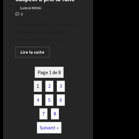
Gabriel MIHAI
Publié le 4 ans il y a
0
Un homme a été tué par balle
ce lundi soir à Paris, dans le
11e arrondissement et...
Lire la suite
Page 1 de 8
1
2
3
4
5
6
7
8
Suivant »