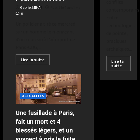
conflits
Gabriel MIHAI
Publié le 4 ans il y a
contemporains
0
Entre
Un policier a tiré ce mercredi
technologies
sur un homme le menaçant
de pointe,
d’un couteau à l’aéroport de
pratiques
Paris-CDG,...
archaïques...
Lire la suite
Lire la
suite
ACTUALITÉS
Une fusillade à Paris,
fait un mort et 4
blessés légers, et un
suspect à pris la fuite