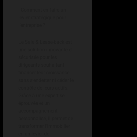
· Comment en faire un
levier stratégique pour
l’entreprise ?
Le Sale & Lease-back est
une solution innovante et
sécurisée pour les
dirigeants souhaitant
financer leur croissance
sans s’endetter ni céder le
contrôle de leurs actifs.
Grâce à une expertise
éprouvée et un
accompagnement
personnalisé, il permet de
transformer l’immobilier
en un levier de