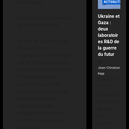
ACTUALITÉS
l’investisseur.
Ukraine et
Une expertise éprouvée sur
Gaza :
un marché structuré
deux
laboratoir
En près de vingt ans, plus
es R&D de
la guerre
d’une vingtaine
du futur
d’opérations significatives
ont été réalisées pour un
Jean-Christian
montant global avoisinant
Kipp
1,5 milliard d’euros,
Publié le 7
portant sur des actifs
mois il y a
industriels, logistiques et
Ukraine et
tertiaires, avec une
Gaza sont
approche orientée
devenus
stratégie d’entreprise et
des
sécurisation des enjeux
terrains
industriels.