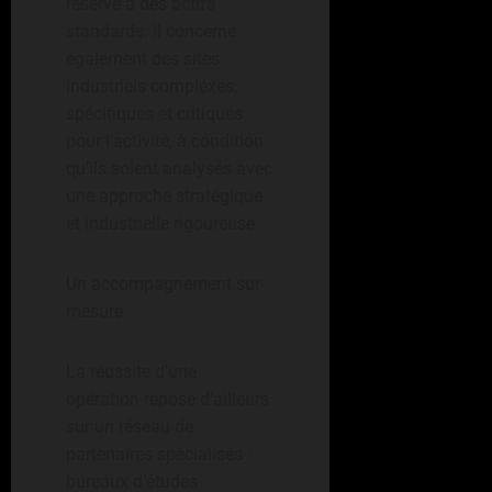
réservé à des actifs
standards. Il concerne
également des sites
industriels complexes,
spécifiques et critiques
pour l’activité, à condition
qu’ils soient analysés avec
une approche stratégique
et industrielle rigoureuse.
Un accompagnement sur-
mesure
La réussite d’une
opération repose d’ailleurs
sur un réseau de
partenaires spécialisés :
bureaux d’études