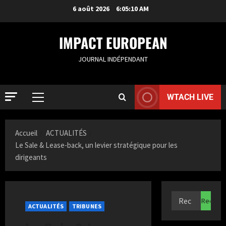
6 août 2026
6:05:11 AM
IMPACT EUROPEAN
JOURNAL INDÉPENDANT
WTACH LIVE
ACTUALIT
S
Accueil
ACTUALITÉS
a
Le Sale & Lease-back, un levier stratégique pour les
m
dirigeants
i
2
a
K
ACTUALIT
F
a
r
z
ACTUALITÉS
TRIBUNES
a
i
n