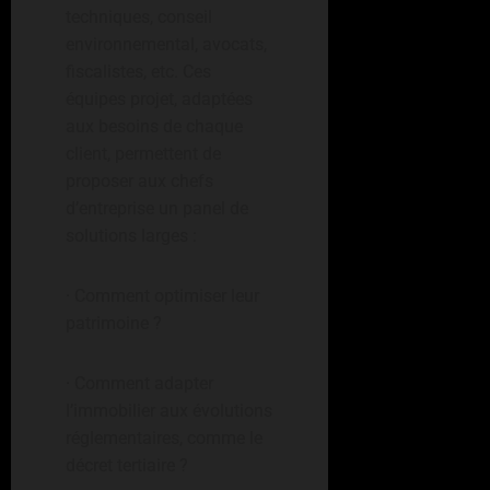
techniques, conseil
environnemental, avocats,
fiscalistes, etc. Ces
équipes projet, adaptées
aux besoins de chaque
client, permettent de
proposer aux chefs
d’entreprise un panel de
solutions larges :
· Comment optimiser leur
patrimoine ?
· Comment adapter
l’immobilier aux évolutions
réglementaires, comme le
décret tertiaire ?