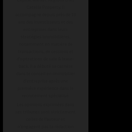
Catella Property. Il
accompagne depuis près de 10
ans des investisseurs et des
entreprises dans leurs
stratégies immobilières,
notamment en matière de
transactions, de cessions et
d’opérations de sale & lease-
back. Il a débuté sa carrière
dans le conseil en immobilier
d’entreprise après une
première expérience dans le
recrutement spécialisé.
Les opinions exprimées dans
ses tribunes sont strictement
celles de l’auteur et
n’engagent pas la rédaction