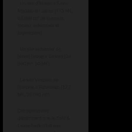
· Un site d’Airbus à Saint-
Médard-en-Jalles (115 M€,
85 000 m² de bureaux,
locaux industriels et
logistiques)
· Un site industriel de
Naval Group à Gassin (34
000 m², 50 M€)
· Le site Vitapole de
Danone à Palaiseau (37,7
M€, 29 090 m²)
Ces opérations
démontrent que le Sale &
Lease-back n’est pas