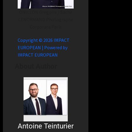
ONILLON Gregoire / Sache
LENORMAND Photographe
urier
Antoine Teinturier
Corporate Paris
Copyright © 2026 IMPACT
EUROPEAN | Powered by
IMPACT EUROPEAN
About Author
Antoine Teinturier