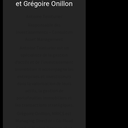
et Grégoire Onillon
Antoine Teinturier
Responsable des
investissements – Consultim
Asset Management
Antoine Teinturier est un
spécialiste de la gestion
d’actifs et de l’investissement
immobilier. Il accompagne les
entreprises et investisseurs
dans la valorisation de leurs
actifs, la gestion de
portefeuilles immobiliers et
les transactions stratégiques.
Grégoire Onillon, MRICS est
Managing Director – Co-Head
Capital Market Regions chez