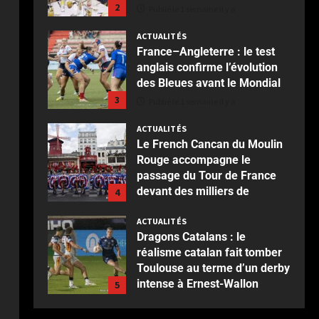
2
Publié le 1 semaine il y a
ACTUALITÉS
France–Angleterre : le test
anglais confirme l’évolution
des Bleues avant le Mondial
3
Publié le 1 semaine il y a
ACTUALITÉS
Le French Cancan du Moulin
Rouge accompagne le
passage du Tour de France
devant des milliers de
4
spectateurs
ACTUALITÉS
Publié le 2 semaines il y a
Dragons Catalans : le
réalisme catalan fait tomber
Toulouse au terme d’un derby
intense à Ernest-Wallon
5
Publié le 2 semaines il y a
ACTUALITÉS