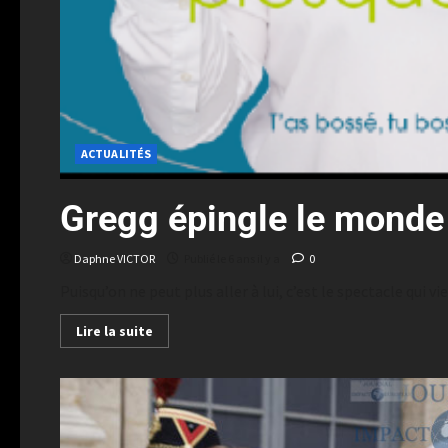
ACTUALITÉS
Gregg épingle le monde 
Daphne VICTOR
Publié le 6 ans il y a
0
Puisqu’on ne peut plus aller à lui, c’est le spectacle qui vie
Lire la suite