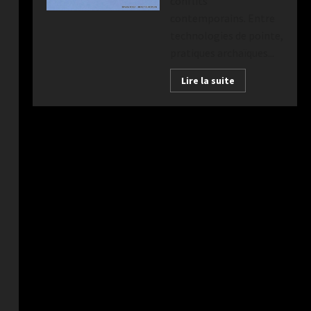
conflits
contemporains. Entre
technologies de pointe,
pratiques archaïques...
Lire la suite