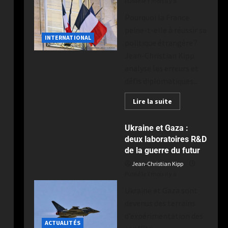
Publié le 7 mois il y a
Pourquoi la France
peine-t-elle à réussir sa
INTERNATIONAL
politique étrangère ?
Jean-Christian Kipp
analyse les erreurs et
défis diplomatiques...
Lire la suite
Ukraine et Gaza :
deux laboratoires R&D
de la guerre du futur
Jean-Christian Kipp
Publié le 7 mois il y a
Ukraine et Gaza sont
devenus des terrains
d’expérimentation des
ACTUALITÉS