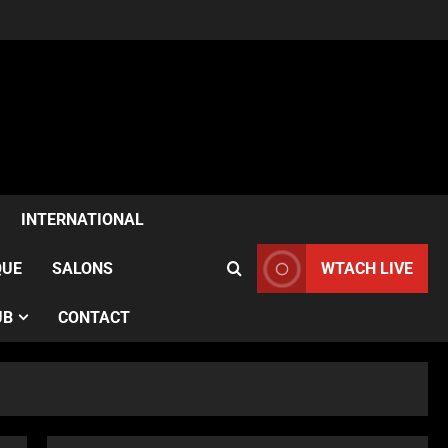
ACTUALITÉS
Samia Kazitani célèbre son
anniversaire au Noura Opéra
INTERNATIONAL
à Paris
2
Publié le 1 semaine il y a
QUE
SALONS
WTACH LIVE
ACTUALITÉS
UB
CONTACT
France–Angleterre : le test
anglais confirme l’évolution
des Bleues avant le Mondial
3
Publié le 1 semaine il y a
ACTUALITÉS