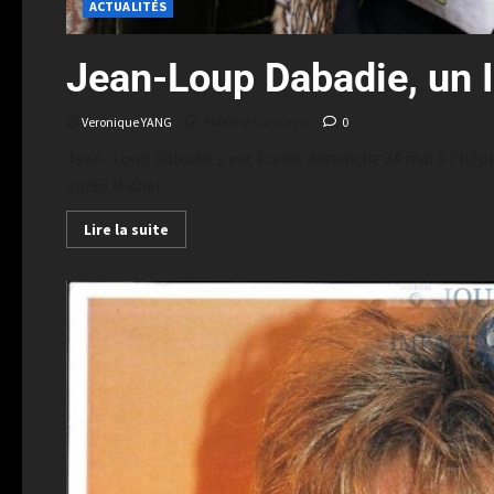
ACTUALITÉS
Jean-Loup Dabadie, un 
Veronique YANG
Publié le 6 ans il y a
0
Jean- Loup Dabadie s’est éteint dimanche 24 mai à l’hôpita
après Michel...
Lire la suite