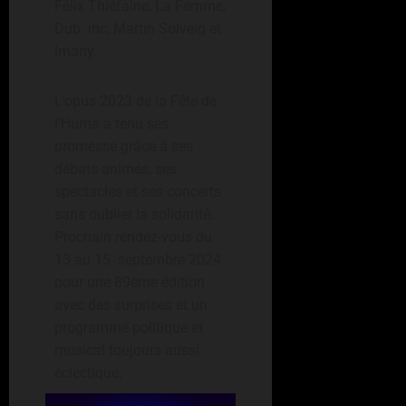
Félix Thiéfaine, La Femme,
Dub inc, Martin Solveig et
Imany.
L’opus 2023 de la Fête de
l’Huma a tenu ses
promesse grâce à ses
débats animés, ses
spectacles et ses concerts
sans oublier la solidarité.
Prochain rendez-vous du
13 au 15 septembre 2024
pour une 89ème édition
avec des surprises et un
programme politique et
musical toujours aussi
éclectique.