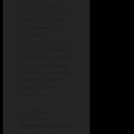
croissance, l’énergie
nucléaire ou la valeur du
travail. Avec une idée
d’une classe ouvrière
incomprise du
gouvernement. Il a mise en
valeur ses convergences
avec une certaine gauche,
opposée comme lui à la
nouvelle union populaire,
écologique et sociale,
laNUPES de J-Luc
Mélenchon.
Autre invité marquant, le
Syndicat de la
Magistrature qui a tenu sa
table ronde sur “les