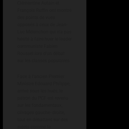
Clémentine Autain et
François Ruffin ont montré
des points de vues
opposés à ceux de Jean-
Luc Mélenchon qui n’a pas
hésité à faire huer le leader
communiste Fabien
Roussel.lors d’un débat
sur les classes populaires.
Face à l’ancien Premier
Ministre Edouard Philippe,
arrivé sous les hués, le
patron du PCF est revenu
sur les fondamentaux,
clivages gauche- droite,
tout en débattant sur des
sujets comme la