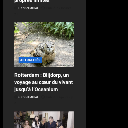
propres limites
Gabriel MIHAI
Publié le 7 heures il
y a
ACTUALITÉS
Rotterdam : Blijdorp, un
voyage au cœur du vivant
jusqu’à l’Oceanium
Gabriel MIHAI
Publié le 4 jours il y
a