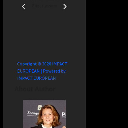
ni
Bilal Hassani
Bilal Hassani
Copyright © 2026 IMPACT
EUROPEAN | Powered by
IMPACT EUROPEAN
About Author