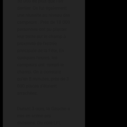
30 000 de plus que l’an
dernier. Ce fut également
une réussite au niveau des
campeurs . Près de 18 000
personnes ont pu planter
leur tente sur le champ à
proximité de l’entrée
principale de la Fête, En
quelques heures, les
campeurs ont rempli le
champ. On a constaté
qu’en 8 minutes, près de 3
000 places s’étaient
arrachées.
Durant 3 ours, la Gauche a
mis en scène ses
divisions. Du côté LFI,