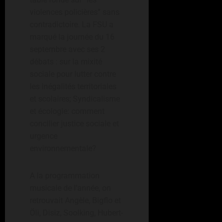
violences policières” sans
contradictoire. La FSU a
marqué la journée du 16
septembre avec ses 2
débats : sur la mixité
sociale pour lutter contre
les inégalités territoriales
et scolaires; Syndicalisme
et écologie: comment
concilier justice sociale et
urgence
environnementale?
A la programmation
musicale de l’année, on
retrouvait Angèle, Bigflo et
Öli, Disiz, Soolking, Hubert-