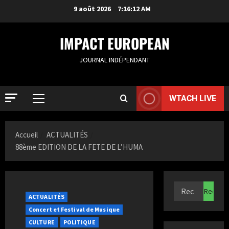
9 août 2026
7:16:13 AM
IMPACT EUROPEAN
JOURNAL INDÉPENDANT
WTACH LIVE
ACTUALIT
R
o
Accueil
ACTUALITÉS
t
88ème EDITION DE LA FETE DE L’HUMA
t
2
e
r
ACTUALIT
S
d
a
a
ACTUALITÉS
m
m
Concert et Festival de Musique
i
3
:
CULTURE
POLITIQUE
a
B