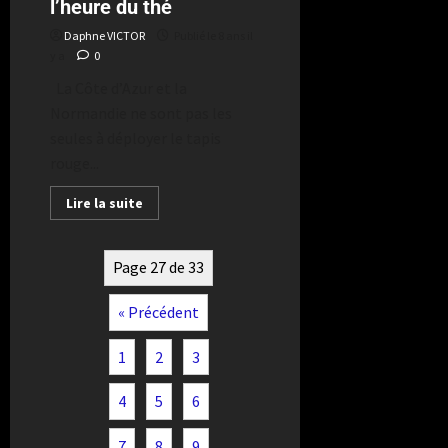
l’heure du thé
Daphne VICTOR
Publié le 8 ans il
y a
0
La Côte d’Azur et la
Normandie ne sont pas les
seules à déployer le tapis
rouge...
Lire la suite
Page 27 de 33
« Précédent
1
2
3
4
5
6
7
8
9