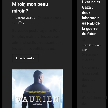
a
Ukraine et
Miroir, mon beau
Gaza :
miroir ?
deux
laboratoir
Daphne VICTOR
Publié le 8 ans il
y a
0
es R&D de
la guerre
Bureau de poste, agence Pôle
du futur
Emploi, mairie… les services
administratifs en passant par
Jean-Christian
les cabinets politiques ou...
Kipp
Publié le 7
Lire la suite
mois il y a
Ukraine et
Gaza sont
devenus
des
terrains
d’expérimentat
des