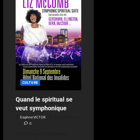
CULTURE
Quand le spiritual se
veut symphonique
Daphne VICTOR
Publié le 8 ans il
y a
0
C’est sous un ciel bleu et