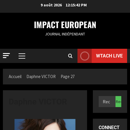
9 août 2026
12:15:43 PM
IMPACT EUROPEAN
JOURNAL INDÉPENDANT
WTACH LIVE
ACTUALIT
R
o
Accueil
Daphne VICTOR
Page 27
t
t
2
e
r
ACTUALIT
Daphne VICTOR
S
d
a
a
m
m
i
3
:
CONNECT
a
B