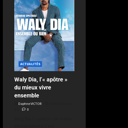
ACTUALITÉS
Waly Dia, l’« apôtre »
du mieux vivre
ensemble
Daphne VICTOR
Publié le 7 ans il
y a
0
Waly Dia l’« apôtre » du mieux
vivre ensemble C’est