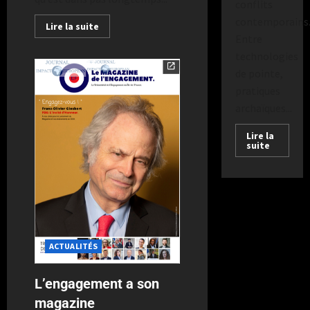
conflits
contemporains
Lire la suite
Entre
technologies
de pointe,
pratiques
archaïques...
Lire la
suite
ACTUALITÉS
L’engagement a son
magazine