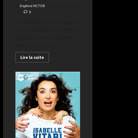
Daphne VICTOR
Publié le 7 ans il
y a
0
L’engagement a son magazine
Lancer un magazine de presse
aujourd’hui est un véritable
défi. Aussi, quoi de...
Lire la suite