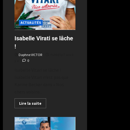
ACTUALITÉS
Isabelle Virati se lâche
!
Daphne VICTOR
Publié le 7 ans il
y a
0
Isabelle Vitari se lâche !
Isabelle Vitari n’est pas que
Karine Becker dans « Nos
chers voisins...
Lire la suite