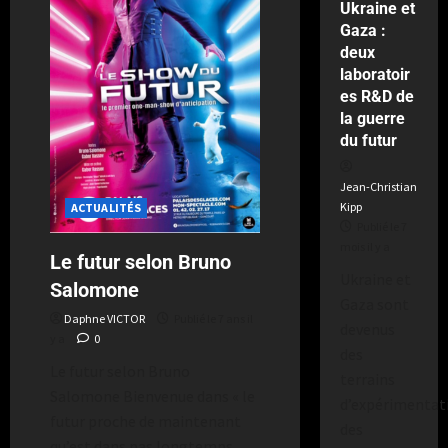
Ukraine et
Gaza :
deux
laboratoir
es R&D de
la guerre
du futur
Jean-Christian
Kipp
ACTUALITÉS
Publié le 7
mois il y a
Le futur selon Bruno
Ukraine et
Salomone
Gaza sont
Daphne VICTOR
Publié le 7 ans il
devenus
y a
0
des
Le futur selon Bruno
terrains
Salomone Bienvenue dans « le
d’expérimentat
futur proche de maintenant
des
qu’est dans pas longtemps...