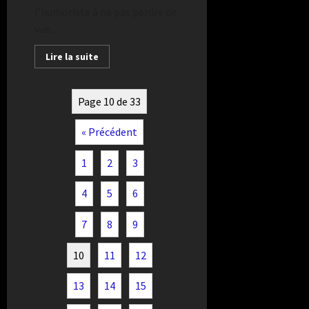
l’humoriste à ne pas perdre de
vue....
Lire la suite
Page 10 de 33
« Précédent
1
2
3
4
5
6
7
8
9
10
11
12
13
14
15