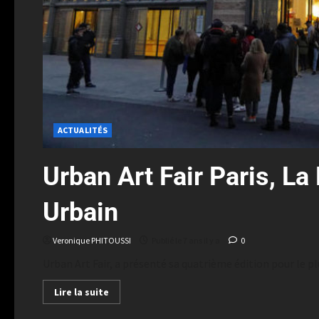
ACTUALITÉS
Urban Art Fair Paris, La 
Urbain
Veronique PHITOUSSI
Publié le 7 ans il y a
0
Urban Art Fair, a présenté sa quatrième édition pour le pl
Lire la suite