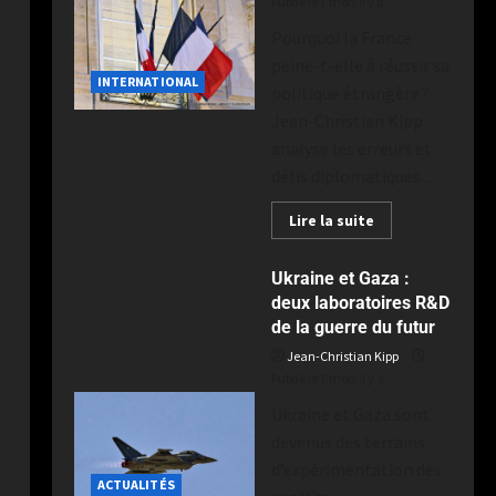
Publié le 7 mois il y a
Pourquoi la France
peine-t-elle à réussir sa
INTERNATIONAL
politique étrangère ?
Jean-Christian Kipp
analyse les erreurs et
défis diplomatiques...
Lire la suite
Ukraine et Gaza :
deux laboratoires R&D
de la guerre du futur
Jean-Christian Kipp
Publié le 7 mois il y a
Ukraine et Gaza sont
devenus des terrains
d’expérimentation des
ACTUALITÉS