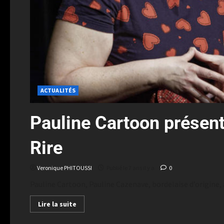
ACTUALITÉS
Pauline Cartoon présente
Rire
Veronique PHITOUSSI
Publié le 7 ans il y a
0
Pauline Cartoon, Pauline Cazenave, bordelaise d’origine, 
Lire la suite