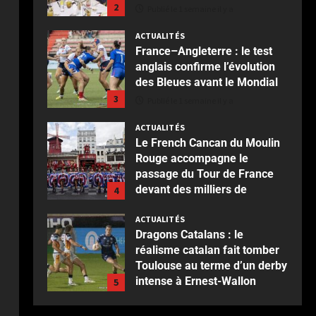
2
Publié le 1 semaine il y a
ACTUALITÉS
France–Angleterre : le test
anglais confirme l’évolution
des Bleues avant le Mondial
3
Publié le 1 semaine il y a
ACTUALITÉS
Le French Cancan du Moulin
Rouge accompagne le
passage du Tour de France
devant des milliers de
4
spectateurs
ACTUALITÉS
Publié le 2 semaines il y a
Dragons Catalans : le
réalisme catalan fait tomber
Toulouse au terme d’un derby
intense à Ernest-Wallon
5
Publié le 2 semaines il y a
ACTUALITÉS