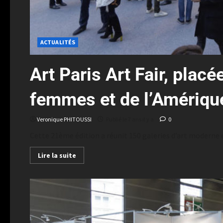
ACTUALITÉS
Art Paris Art Fair, plac
femmes et de l’Amériqu
Veronique PHITOUSSI
Publié le 7 ans il y a
0
Cette 21ème édition a réunit 150 galeries d’art moderne e
Lire la suite