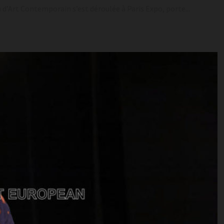
 d’Art Contemporain s’est déroulée à Paris Expo, porte...