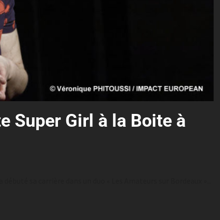
 Super Girl à la Boite à
a débuté sa carrière dans un duo « Les Amateurs sur Bordeaux »...