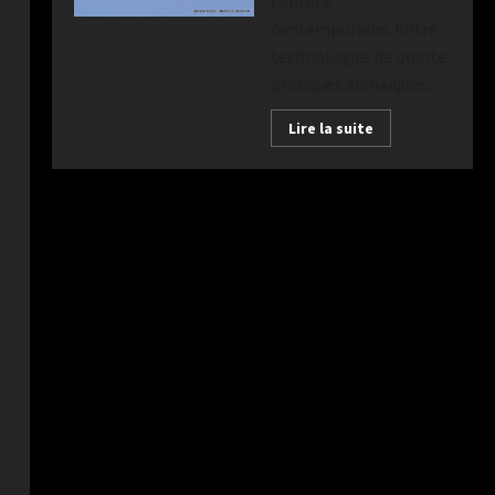
conflits
contemporains. Entre
technologies de pointe,
pratiques archaïques...
Lire la suite