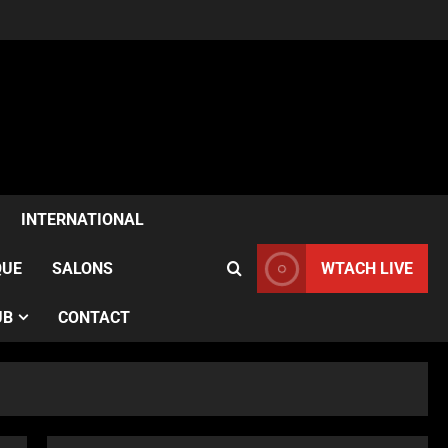
ACTUALITÉS
Samia Kazitani célèbre son
anniversaire au Noura Opéra
INTERNATIONAL
à Paris
2
Publié le 1 semaine il y a
QUE
SALONS
WTACH LIVE
ACTUALITÉS
UB
CONTACT
France–Angleterre : le test
anglais confirme l’évolution
des Bleues avant le Mondial
3
Publié le 1 semaine il y a
ACTUALITÉS