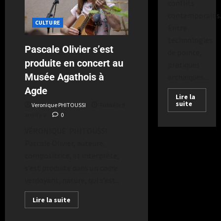
conflits
contemporains
CULTURE
Entre
technologies
Pascale Olivier s’est
de pointe,
produite en concert au
pratiques
Musée Agathois à
archaïques...
Agde
Lire la
suite
Veronique PHITOUSSI
Publié le 9
ans il y a
0
VÉRONIQUE PHITOUSSI
Pascale Olivier, auteure,
compositrice, et interprète,
s’est produite dans un cadre
verdoyant, nature, qui s’est...
Lire la suite