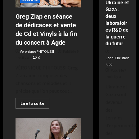
Ukraine et
le
Gaza :
2
Greg Zlap en séance
deux
semaines
laboratoir
il
de dédicaces et vente
es R&D de
y
de Cd et Vinyls à la fin
a
la guerre
du concert à Agde
du futur
Veronique PHITOUSSI
Publié le 9
ans il y a
0
Jean-Christian
Kipp
VÉRONIQUE PHITOUSSI Greg
Publié le 7
Zlap aime composer des
mois il y a
chansons et mélodies et il
Ukraine et
précise que l’on peut tout...
Gaza sont
devenus
Lire la suite
des
terrains
d’expérimentat
des