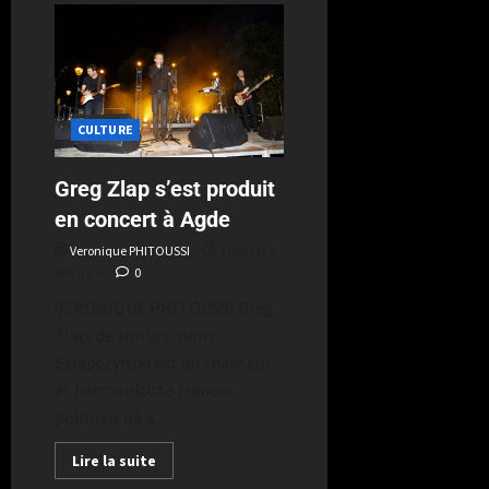
CULTURE
Greg Zlap s’est produit
en concert à Agde
Veronique PHITOUSSI
Publié le 9
ans il y a
0
VÉRONIQUE PHITOUSSI Greg
Zlap, de son vrai nom
Szlapczynski est un chanteur
et harmoniciste franco-
polonais né à...
Lire la suite