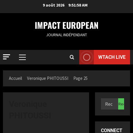
9 août 2026
9:51:59 AM
IMPACT EUROPEAN
JOURNAL INDÉPENDANT
WTACH LIVE
Accueil
Veronique PHITOUSSI
Page 25
ACTUALIT
R
Veronique
o
t
PHITOUSSI
t
2
e
CONNECT
r
ACTUALIT