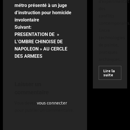
d’expérimentat
métro présenté à un juge
des
d’instruction pour homicide
conflits
involontaire
contemporains
Suivant:
Entre
PRESENTATION DE »
technologies
L’OMBRE CHINOISE DE
de pointe,
NAPOLEON » AU CERCLE
pratiques
DES ARMEES
archaïques...
Lire la
suite
Laisser un
commentaire
Vous devez
vous connecter
pour publier un commentaire.