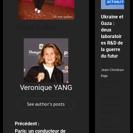
ACTUALITÉS
a
2
semaines
Ukraine et
il
Gaza :
y
About Author
deux
a
laboratoir
es R&D de
la guerre
du futur
Jean-Christian
Kipp
Publié le 7
Veronique YANG
mois il y a
Ukraine et
See author's posts
Gaza sont
devenus
des
Précédent :
terrains
Paris: un conducteur de