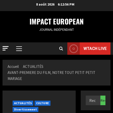
8 août 2026
6:12:57 PM
IMPACT EUROPEAN
JOURNAL INDÉPENDANT
WTACH LIVE
Accueil
ACTUALITÉS
AVANT-PREMIERE DU FILM, NOTRE TOUT PETIT PETIT
MARIAGE
ACTUALIT
S
a
m
ACTUALITÉS
CULTURE
i
2
Divertissement