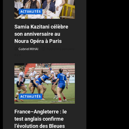
ACTUALITÉS
Samia Kazitani célèbre
son anniversaire au
Noura Opéra à Paris
Gabriel MIHAI
Publié le 1 semaine
il y a
ACTUALITÉS
France–Angleterre : le
test anglais confirme
l’évolution des Bleues