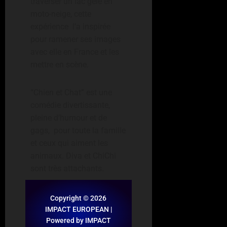
traverser un lac gelé en
moto-neige, cette
expérience l’a inspirée
pour ramener ses images
avec elle en France et les
mettre en scène.
“Chien et Chat” est une
comédie divertissante,
pleine d’humour et de
gags, pour toute la famille
et ceux qui aiment les
animaux. Diva et ChiChi
sont très attachants.
Copyright © 2026
IMPACT EUROPEAN |
Powered by IMPACT