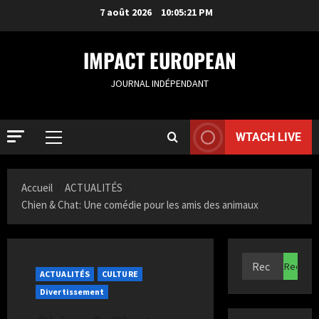
7 août 2026
10:05:22 PM
IMPACT EUROPEAN
JOURNAL INDÉPENDANT
WTACH LIVE
ACTUALIT
S
a
Accueil
ACTUALITÉS
m
Chien & Chat: Une comédie pour les amis des animaux
i
2
a
K
ACTUALIT
F
a
r
z
ACTUALITÉS
CULTURE
a
i
Divertissement
n
3
t
c
a