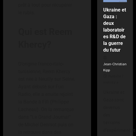
prêt à tout pour récupérer
Ukraine et
le rubis.
Gaza :
deux
Qui est Reem
laboratoir
es R&D de
Khercy?
la guerre
du futur
D’origine franco-italo-
Jean-Christian
Kipp
tunisienne, Reem Khercy
Publié le 7
est née à Neuilly sur Seine.
mois il y a
Ayant débuté sur Fun
Ukraine et
Radio, elle a enuite rejoint
Gaza sont
la Bande à Fifi (Philippe
devenus
Lacheau). On la remarque
des
dans “Le Grand Journal”
terrains
de Michel Denisot puis on
d’expérimentat
la retrouve dans des