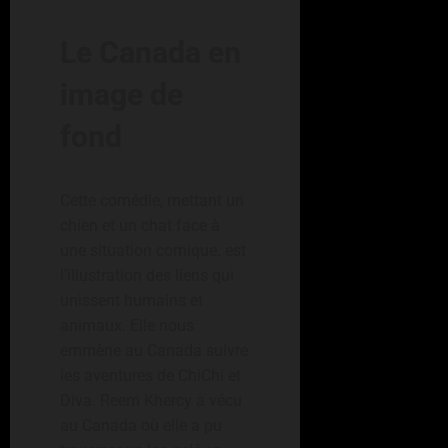
Le Canada en
image de
fond
Cette comédie, mettant un
chien et un chat face à
une situation comique. est
l’illustration des liens qui
unissent humains et
animaux. Elle nous
emmène au Canada suivre
les aventures de ChiChi et
Diva. Reem Khercy a vécu
au Canada où elle a pu