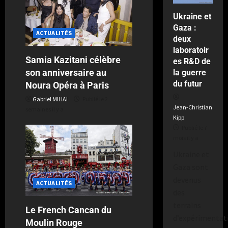
Publié
Ukraine et
le
Gaza :
2
ACTUALITÉS
deux
semaines
laboratoir
il
Samia Kazitani célèbre
es R&D de
y
a
son anniversaire au
la guerre
du futur
Noura Opéra à Paris
Gabriel MIHAI
Publié le 2
Jean-Christian
semaines il y a
Kipp
Publié le 7
mois il y a
Ukraine et
Gaza sont
devenus
ACTUALITÉS
des
terrains
Le French Cancan du
d’expérimentat
Moulin Rouge