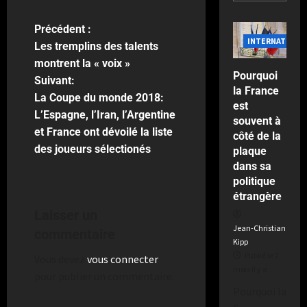
u
y
u
p
a
r
e
e
Précédent :
d
s
INTERNATIONA
c
Les tremplins des talents
e
a
t
montrent la « voix »
F
v
a
Pourquoi
Suivant:
r
a
t
la France
a
La Coupe du monde 2018:
n
e
est
n
t
L’Espagne, l’Iran, l’Argentine
u
souvent à
c
l
et France ont dévoilé la liste
r
côté de la
e
e
des joueurs sélectionés
s
plaque
d
M
dans sa
e
o
politique
Publié
v
n
étrangère
le
a
d
2
Laisser un
n
i
semaines
Jean-Christian
commentaire
t
a
il
Kipp
d
l
y
Publié le 7
Vous devez
vous connecter
e
a
mois il y a
pour publier un commentaire.
s
Publié
Pourquoi la
m
le