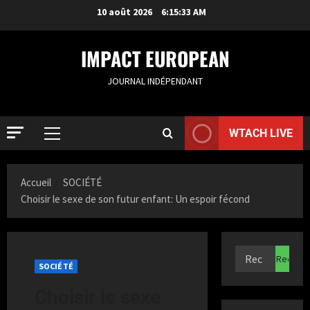
10 août 2026
6:15:33 AM
IMPACT EUROPEAN
JOURNAL INDÉPENDANT
WTACH LIVE
Accueil
SOCIÉTÉ
Choisir le sexe de son futur enfant: Un espoir fécond
ACTUALIT
R
o
SOCIÉTÉ
t
Choisir le sexe
t
2
e