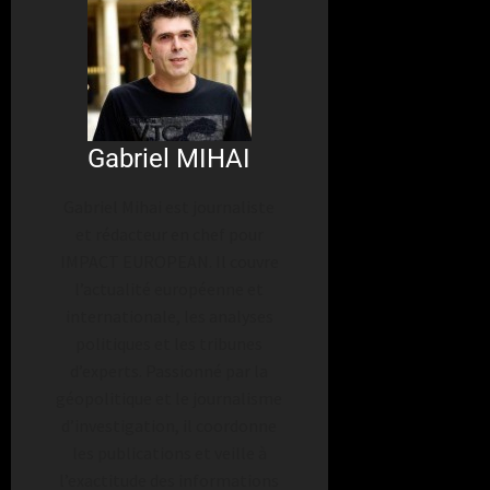
Gabriel MIHAI
Gabriel Mihai est journaliste
et rédacteur en chef pour
IMPACT EUROPEAN. Il couvre
l’actualité européenne et
internationale, les analyses
politiques et les tribunes
d’experts. Passionné par la
géopolitique et le journalisme
d’investigation, il coordonne
les publications et veille à
l’exactitude des informations