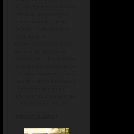
visite de François «illustre son
intérêt au développement
économique pacifique des
Balkans». En Macédoine du
Nord, le chef de
gouvernement Zoran Zaev a
souligné que cette toute
première visite d’un pape était
attendue avec «gratitude». Le
petit pays espère commencer
des négociations d’adhésion à
l’Union européenne après
avoir mis fin à 27 ans de litige
avec la Grèce sur son nom.
About Author