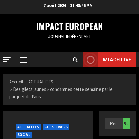
7 août 2026
11:48:47 PM
IMPACT EUROPEAN
JOURNAL INDÉPENDANT
WTACH LIVE
Accueil
ACTUALITÉS
» Des gilets jaunes » condamnés cette semaine par le
parquet de Paris
ACTUALIT
S
a
ACTUALITÉS
FAITS DIVERS
m
SOCIAL
i