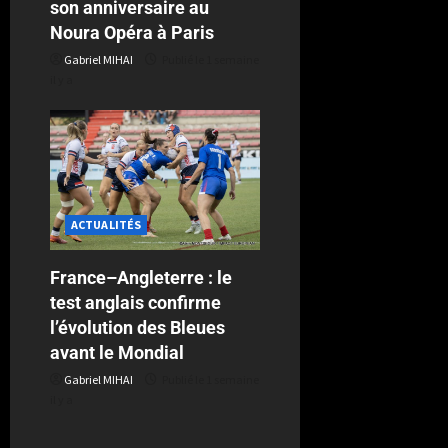
son anniversaire au
Noura Opéra à Paris
Gabriel MIHAI
Publié le 1 semaine
il y a
ACTUALITÉS
France–Angleterre : le
test anglais confirme
l’évolution des Bleues
avant le Mondial
Gabriel MIHAI
Publié le 1 semaine
il y a