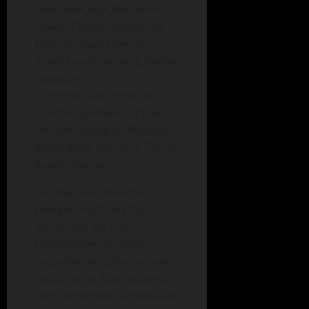
ressources pour mettre en
vigueur l’union fédérale des
États Africains (avec un
modèle parlementaire fédéral
moderne).
Ce comité sera animé par
d’anciens présidents d’Etats
tels que: Oluségun Obasanjo,
Abdou Diouf, Desmond Tutu et
Barack Obama.
Ce projet peut sauver et
changer la culture et la
démocratie des États,
francophones africains,
anglophones-africains, mais
aussi d’autres États pouvant
fonctionner avec ce modèle de