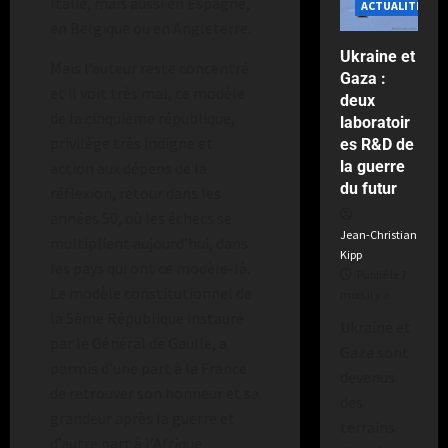
Italie, mais aussi en Espagne,
ACTUALITÉS
en Belgique ou en Angleterre.
Ukraine et
Mais l’auteur reste concentré
Gaza :
et il voit très mal, ce modèle
deux
de la cinquième république,
laboratoir
privilège très indigne et
es R&D de
la guerre
action aux dépens de la
du futur
réflexion, retour dans les
années 50, où les échecs se
Jean-Christian
multiplient aujourd’hui, dans
Kipp
les pays qui ont ce modèle-là.
Publié le 7
Le modèle constitutionnel de
mois il y a
la 5ème République instauré
Ukraine et
par le Général de Gaulle, a
Gaza sont
permis d’une part à la France
devenus
de retrouver son honneur et sa
des
grandeur après la guerre et
terrains
d’autre part à l’Afrique