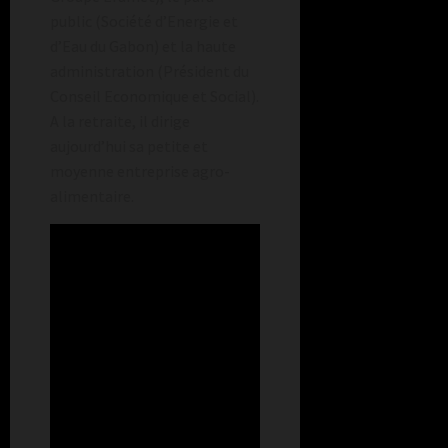
public (Société d’Energie et
d’Eau du Gabon) et la haute
administration (Président du
Conseil Economique et Social).
A la retraite, il dirige
aujourd’hui sa petite et
moyenne entreprise agro-
alimentaire.