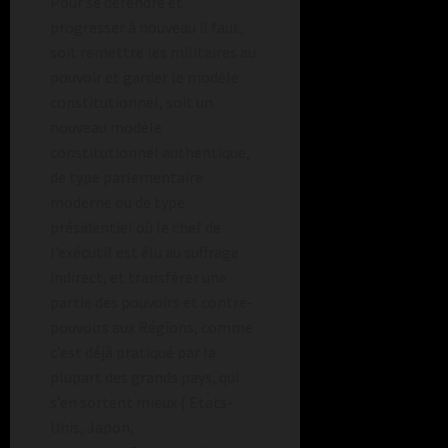
Pour se défendre et
progresser à nouveau il faut,
soit remettre les militaires au
pouvoir et garder le modèle
constitutionnel, soit un
nouveau modèle
constitutionnel authentique,
de type parlementaire
moderne ou de type
présidentiel où le chef de
l’exécutif est élu au suffrage
indirect, et transférer une
partie des pouvoirs et contre-
pouvoirs aux Régions, comme
c’est déjà pratiqué par la
plupart des grands pays, qui
s’en sortent mieux ( Etats-
Unis, Japon,