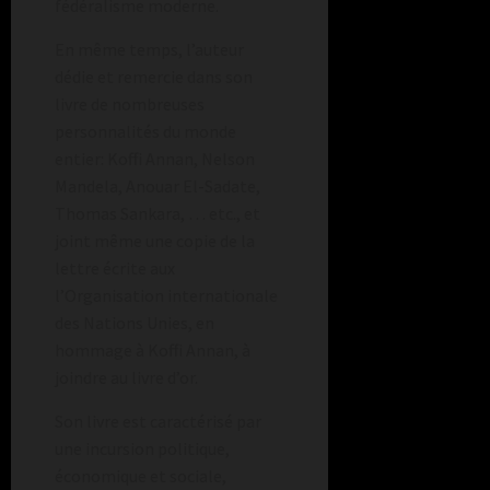
fédéralisme moderne.
En même temps, l’auteur
dédie et remercie dans son
livre de nombreuses
personnalités du monde
entier: Koffi Annan, Nelson
Mandela, Anouar El-Sadate,
Thomas Sankara, … etc., et
joint même une copie de la
lettre écrite aux
l’Organisation internationale
des Nations Unies, en
hommage à Koffi Annan, à
joindre au livre d’or.
Son livre est caractérisé par
une incursion politique,
économique et sociale,