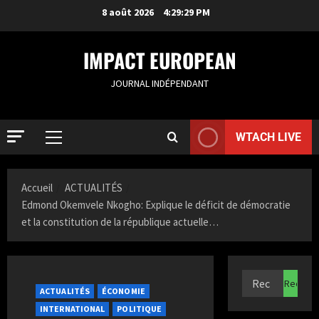
8 août 2026
4:29:31 PM
IMPACT EUROPEAN
JOURNAL INDÉPENDANT
WTACH LIVE
ACTUALIT
S
Accueil
ACTUALITÉS
a
Edmond Okemvele Nkogho: Explique le déficit de démocratie
m
et la constitution de la république actuelle…
i
2
a
K
ACTUALIT
F
a
r
z
ACTUALITÉS
ÉCONOMIE
a
i
INTERNATIONAL
POLITIQUE
n