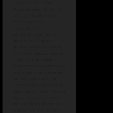
L’ONU, CEDEAO, CEMAC,
l’Union européenne, l’Union
africaine, l’Institution de
Bretton-woods, la
Francophonie du
Commonwealth sont des
interlocuteurs à qui nous
proposons (à chacun d’entre
eux) de créer une commission
chargée de promouvoir la
démocratie et de respecter les
valeurs démocratiques de ses
membres, est du créer un
comité ad hoc composé de 30
personnes ayant une influence
négro – africaine du monde
politique, de l’économie et du
sport afin de mobiliser des