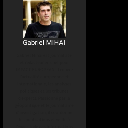
Gabriel MIHAI
Gabriel Mihai est journaliste
et rédacteur en chef pour
IMPACT EUROPEAN. Il couvre
l’actualité européenne et
internationale, les analyses
politiques et les tribunes
d’experts. Passionné par la
géopolitique et le journalisme
d’investigation, il coordonne
les publications et veille à
l’exactitude des informations