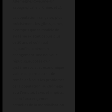
Allemagne,Royaume-Uni
Espagne,Italie… Chine, etc.).
La population française, plus
précisément les gilets jaunes,
a compris que ce modèle de
système existait depuis plus
de 30 ans et qu’il faut
aujourd’hui opérer un
changement: une nouvelle
république, dotée d’un
système social et économique
viable qui permettrait de
remédier à tous les problèmes
de la population, au chômage
et à l’emploi, taxes et impôts,
adapté aux exigences
actuelles de la mondialisation.