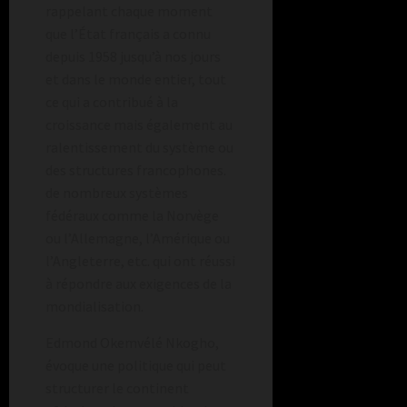
rappelant chaque moment
que l’État français a connu
depuis 1958 jusqu’à nos jours
et dans le monde entier, tout
ce qui a contribué à la
croissance mais également au
ralentissement du système ou
des structures francophones.
de nombreux systèmes
fédéraux comme la Norvège
ou l’Allemagne, l’Amérique ou
l’Angleterre, etc. qui ont réussi
à répondre aux exigences de la
mondialisation.
Edmond Okemvélé Nkogho,
évoque une politique qui peut
structurer le continent