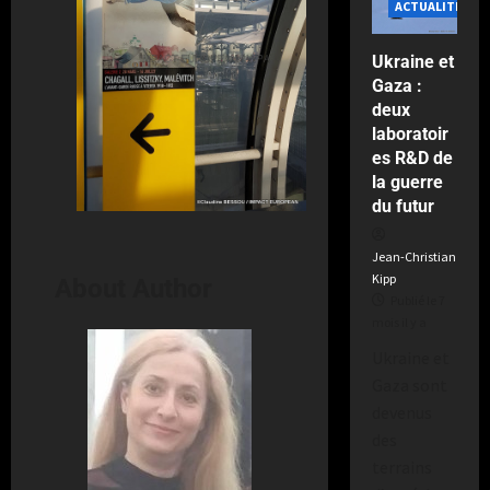
ACTUALITÉS
y
le
a
2
Ukraine et
semaines
Gaza :
il
deux
y
a
laboratoir
es R&D de
la guerre
du futur
Jean-Christian
Kipp
About Author
Publié le 7
mois il y a
Ukraine et
Gaza sont
devenus
des
terrains