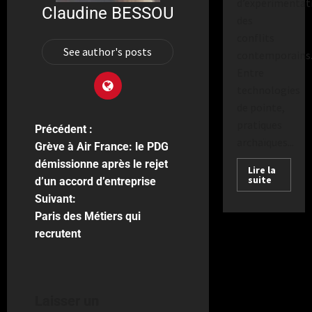
d’expérimentat
Claudine BESSOU
des
conflits
See author's posts
contemporains
Entre
technologies
de pointe,
pratiques
Précédent :
archaïques...
Grève à Air France: le PDG
démissionne après le rejet
Lire la
suite
d’un accord d’entreprise
Suivant:
Paris des Métiers qui
recrutent
Laisser un