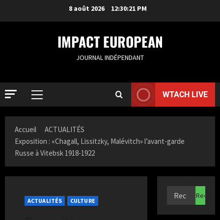
8 août 2026
12:30:22 PM
IMPACT EUROPEAN
JOURNAL INDÉPENDANT
WTACH LIVE
Accueil
ACTUALITÉS
Exposition : «Chagall, Lissitzky, Malévitch» l’avant-garde
Russe à Vitebsk 1918-1922
ACTUALIT
S
a
ACTUALITÉS
CULTURE
m
i