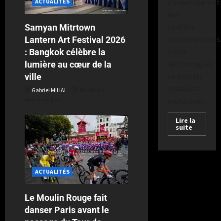
d’expérimentat
ACTUALITÉS
des
conflits
Samyan Mitrtown
contemporains
Lantern Art Festival 2026
Entre
: Bangkok célèbre la
technologies
lumière au cœur de la
de pointe,
ville
pratiques
Gabriel MIHAI
Publié le 2
archaïques...
semaines il y a
Lire la
suite
ACTUALITÉS
Le Moulin Rouge fait
danser Paris avant le