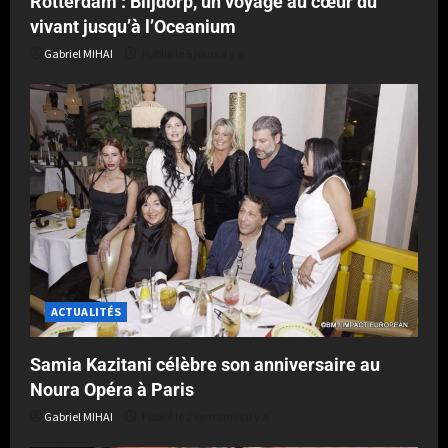
Rotterdam : Blijdorp, un voyage au cœur du
vivant jusqu’à l’Oceanium
Gabriel MIHAI
Publié le 5 jours il y a
ACTUALITÉS
Samia Kazitani célèbre son anniversaire au
Noura Opéra à Paris
Gabriel MIHAI
Publié le 2 semaines il y a