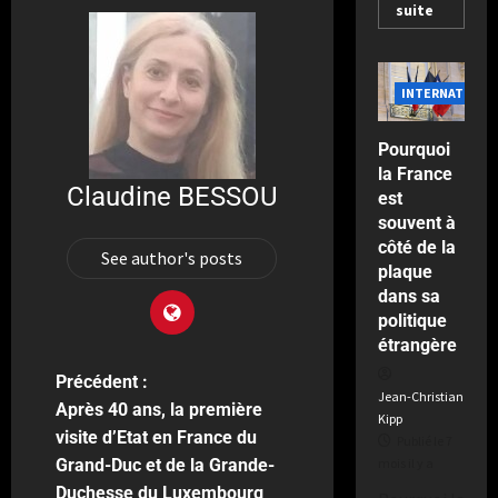
e
suite
o
e
il
s
u
y
u
p
a
r
e
e
d
s
INTERNATIONA
c
e
a
t
F
v
a
Pourquoi
r
a
t
la France
a
n
Claudine BESSOU
e
est
n
t
u
souvent à
c
l
r
côté de la
See author's posts
e
e
s
plaque
d
M
dans sa
e
o
politique
Publié
v
n
étrangère
le
a
d
2
n
Précédent :
i
semaines
Jean-Christian
t
a
Après 40 ans, la première
il
Kipp
d
l
y
visite d’Etat en France du
Publié le 7
e
a
mois il y a
Grand-Duc et de la Grande-
s
Publié
Duchesse du Luxembourg