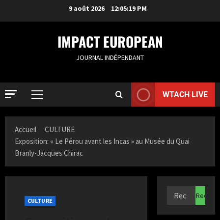
9 août 2026
12:05:20 PM
IMPACT EUROPEAN
JOURNAL INDÉPENDANT
WTACH LIVE
Accueil
CULTURE
Exposition: « Le Pérou avant les Incas » au Musée du Quai
Branly-Jacques Chirac
ACTUALIT
R
o
CULTURE
t
t