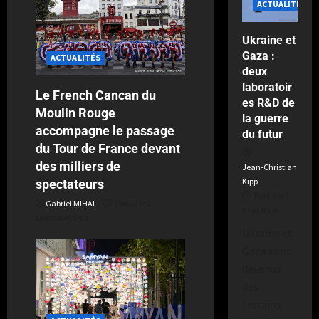
ACTUALITÉS
Publié
Ukraine et
le
Gaza :
ACTUALITÉS
2
deux
semaines
laboratoir
il
Le French Cancan du
es R&D de
y
Moulin Rouge
a
la guerre
accompagne le passage
du futur
du Tour de France devant
des milliers de
Jean-Christian
Kipp
spectateurs
Publié le 7
Gabriel MIHAI
Publié le 2
mois il y a
semaines il y a
Ukraine et
Gaza sont
devenus
des
terrains