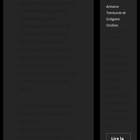
o
a
i
n
e
les dénoncer et de dévoiler
a
2
n
e
Antoine
l
r
u
d
s
la réalité d’un système
semaines
Publié
f
Teinturier et
p
u
i
m
e
m
il
le
pervers de purges
Grégoire
a
a
t
s
r
i
y
1
Onillon
généralisées en train de
i
s
i
b
a
semaine
l
Publié
Publié le 6
t
s
s’imposer, il se rend en
o
il
y
le
Publié
l
mois il y a
t
a
n
train à Moscou pour
y
3
le
i
i
o
Dans un
g
d
a
jours
1
s’adresser au procureur
n
e
m
e
contexte
il
semaine
e
t
général Andreï Vychinski …
r
b
y
il
d
s
de crédit
e
s
une quête de justice
a
y
e
u
B
bancaire
n
d
implacable et vaine qui va
a
r
T
l
s
e
limité, le
le conduire à sa propre
T
o
e
e
s
Sale &
o
perte.
u
u
à
p
Lease-back
u
r
e
E
e
permet aux
l
d
s
r
c
Le film nous plonge dans
o
e
dirigeants
a
n
t
un véritable cauchemar
u
F
v
de libérer
e
a
kafkaïen.
s
r
a
des...
s
t
Captivés, on suit avec
e
a
n
t
e
a
n
effroi la lente progression
t
Lire la
-