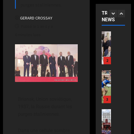
t
1
t
u
e
v
purges staliniennes.
e
a
M
s
e
TRENDING
r
ACTUALIT
l
o
t
r
GERARD CROSSAY
NEWS
S
d
a
u
a
s
Publié le 1 an il y a
a
a
n
l
n
a
m
m
s
6 minutes lues
i
g
i
i
2
:
:
n
l
r
a
B
l
R
a
e
K
ACTUALIT
l
e
o
i
a
F
a
i
r
u
s
u
r
z
j
é
g
c
N
a
i
d
a
e
o
o
n
3
t
o
l
a
n
u
c
a
r
i
c
f
r
e
ACTUALIT
n
p
s
c
i
a
L
–
i
Briansk, Union soviétique,
,
m
o
r
O
e
A
c
u
1937, la Russie durant les
e
m
m
p
F
n
é
n
c
p
purges staliniennes.
e
é
r
4
g
l
v
a
a
l
r
e
l
è
o
t
g
’
a
Dans une cellule sombre
n
ACTUALIT
e
b
y
a
n