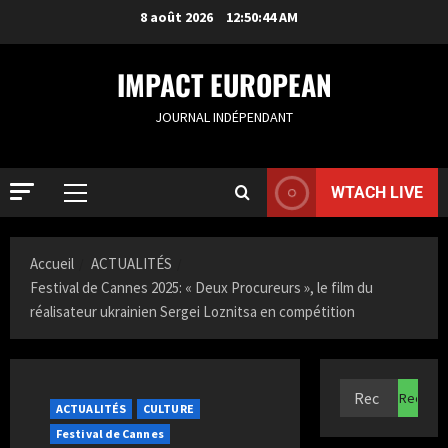
8 août 2026
12:50:45 AM
IMPACT EUROPEAN
JOURNAL INDÉPENDANT
WTACH LIVE
Accueil
ACTUALITÉS
Festival de Cannes 2025: « Deux Procureurs », le film du
ACTUALIT
réalisateur ukrainien Sergei Loznitsa en compétition
S
a
m
i
2
a
ACTUALITÉS
CULTURE
K
ACTUALIT
Festival de Cannes
F
a