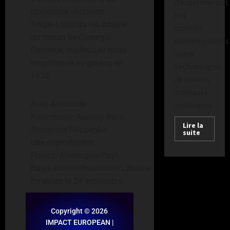
d’expérimentat
réalisateur ukrainien
des
Sergeï Loznitsa est adapté
conflits
du roman de Gueorgui
contemporains
Demidov, intellectuel russe
Entre
emprisonné au goulag en
technologies
1938.
de pointe,
pratiques
Avec Alexandre
archaïques...
Kouznetsov, Anatoly Beliy,
Lire la
Alexandre Filippenko.
suite
Une coproduction
France/Allemagne/Pays-
Bas/Lettonie/Roumanie/Lituanie.
En salles le 24 septembre.
Copyright © 2026
IMPACT EUROPEAN |