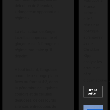
Pourquoi la
s
e
détention de Stepniak,
France
e
s
à
« dangereux opposant au
p
peine-t-
E
e
régime ».
elle à
r
c
réussir sa
n
t
politique
La réalisation de Sergei
e
a
étrangère ?
Loznitsa, oppressante et
s
t
Jean-
glaçante, est à l’image du
t
e
Christian
-
u
régime totalitaire qu’il
W
Kipp
r
dépeint.
a
s
analyse les
l
erreurs et
A tout instant, l’angoisse
l
Publié
défis
sourd de ces longs plans
o
le
diplomatiques...
n
fixes au format 4:3, dans
2
semaines
la pénombre de lugubres
Lire la
il
suite
Publié
couloirs et de cellules
y
le
dénudées, de ces lourds
a
2
silences entrecoupés de
semaines