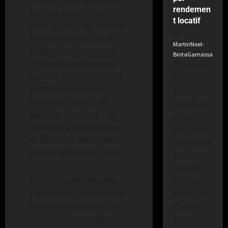
L’une d’elles, cependant,
a
e
o
o
q
e
a
n
n
rendemen
3
t
o
l
a
un bout de carton écrit
n
u
u
a
n
t
c
t locatif
a
r
i
c
f
avec du sang, qui, comme
r
’
u
c
l
e
ACTUALIT
n
p
s
c
i
a
à
toutes les autres, ont été
t
e
e
L
–
i
,
MartinNoel-
m
o
r
O
l
e
rédigées hâtivement par
d
M
e
A
c
BintaGamassa
u
e
m
m
p
’
r
e
o
F
d’intègres bolcheviques
n
Publié le 6
é
n
c
p
e
é
O
m
v
n
r
mois il y a
4
g
clamant leur innocence et
l
v
a
a
l
r
c
e
a
d
e
l
è
o
implorant un secours du
t
En 2026,
g
’
a
e
d
n
i
n
ACTUALIT
e
b
y
a
camarade Staline, de
n
certaines
é
à
a
’
t
D
a
c
t
r
a
l
e
v
Molotov, Vychinski … va
P
villes
n
u
d
r
l
h
e
e
g
a
l
o
a
échapper à la destruction
i
françaises
n
e
a
C
r
s
e
n
e
l
r
u
d
et parvenir à Alexander
s
g
offrent des
5
a
r
Publié
o
a
f
p
u
i
m
e
m
o
Kornev, le Procureur local.
n
rendements
le
e
n
u
a
a
t
s
r
i
n
1
c
:
a
locatifs
c
i
s
i
b
semaine
l
Publié
s
a
l
n
œ
attractifs,
t
s
Le jeune juriste idéaliste
o
il
y
le
Publié
l
C
n
e
n
u
t
a
tandis que
n
fraîchement nommé à son
y
3
le
i
i
a
d
t
i
r
o
g
d
d’autres
a
jours
1
poste comprend que tous
n
e
t
u
e
v
d
m
e
il
semaine
e
restent
t
ont été victimes d’agents
r
a
M
s
e
u
b
y
il
d
s