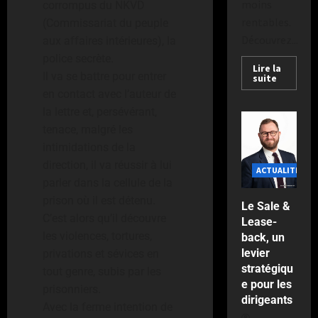
e
moins
s
l
o
corrompus du NKVD
t
r
v
a
y
e
u
B
n
d
a
u
rentables.
a
(Commissariat du peuple
s
a
i
r
T
l
s
e
n
l
n
Découvrez...
a
v
aux affaires intérieures), la
T
o
e
e
s
s
i
g
i
a
o
police secrète.
u
u
à
p
:
n
Lire la
l
r
n
u
r
e
Il va se battre pour entrer
suite
E
e
l
R
a
e
t
l
d
s
en contact avec l’auteur de
r
c
e
o
i
a
j
o
e
a
n
la lettre et, persévérant,
t
r
u
s
u
u
u
F
v
e
a
é
tenace, malgré les
g
c
N
s
s
r
a
s
t
a
e
o
intimidations de la
o
q
e
a
n
t
e
l
a
n
u
direction, il va réussir à lui
u
a
n
t
ACTUALITÉS
-
u
i
c
f
r
’
u
parler dans la cellule de la
c
l
W
r
s
c
i
a
à
t
e
prison où il est détenu.
e
a
Le Sale &
s
m
o
r
O
l
e
d
M
C’est alors qu’il découvre
l
Lease-
e
m
m
p
’
r
e
o
les violences, tortures,
l
back, un
c
p
Publié
e
é
O
m
v
n
o
levier
a
privations et sévices en
le
a
l
r
c
e
a
d
n
stratégiqu
2
t
g
tout genre, subis par les
’
a
e
d
n
i
semaines
e pour les
a
n
é
à
prisonniers.
a
’
t
a
il
dirigeants
l
Publié
e
v
P
n
Avec la ferme intention de
u
d
l
y
le
a
l