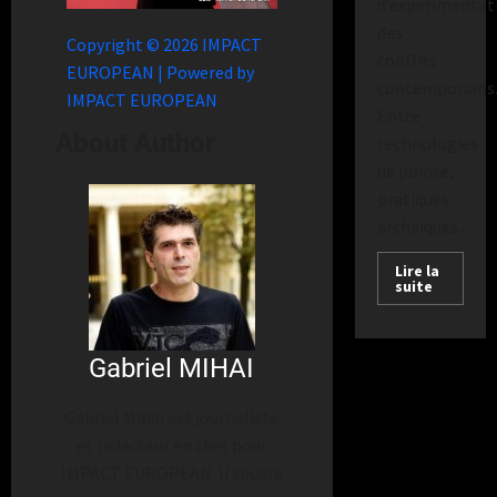
d’expérimentat
des
Copyright © 2026 IMPACT
conflits
EUROPEAN | Powered by
contemporains
IMPACT EUROPEAN
Entre
About Author
technologies
de pointe,
pratiques
archaïques...
Lire la
suite
Gabriel MIHAI
Gabriel Mihai est journaliste
et rédacteur en chef pour
IMPACT EUROPEAN. Il couvre