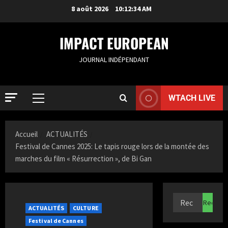
8 août 2026
10:12:35 AM
IMPACT EUROPEAN
JOURNAL INDÉPENDANT
WTACH LIVE
ACTUALIT
Accueil
ACTUALITÉS
S
Festival de Cannes 2025: Le tapis rouge lors de la montée des
a
marches du film « Résurrection », de Bi Gan
m
i
2
a
K
ACTUALIT
F
a
ACTUALITÉS
CULTURE
r
z
Festival de Cannes