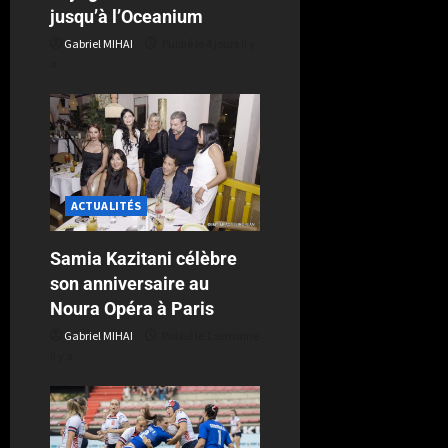
jusqu’à l’Oceanium
Gabriel MIHAI
Publié le 4 jours il y
a
ACTUALITÉS
Samia Kazitani célèbre
son anniversaire au
Noura Opéra à Paris
Gabriel MIHAI
Publié le 1 semaine
il y a