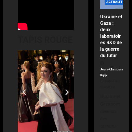
ACTUALITÉS
a
Ukraine et
Gaza :
deux
laboratoir
TAPIS ROUGE
es R&D de
la guerre
du futur
Jean-Christian
Kipp
Publié le 7
mois il y a
Ukraine et
Gaza sont
devenus
des
terrains