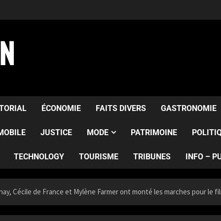
AN
ITORIAL
ÉCONOMIE
FAITS DIVERS
GASTRONOMIE
MOBILE
JUSTICE
MODE
PATRIMOINE
POLITI
TECHNOLOGY
TOURISME
TRIBUNES
INFO – P
nay, Cécile de France et Mylène Farmer ont monté les marches pour le fi