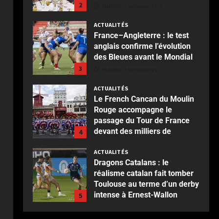
2
Publié le 1 semaine il y a
ACTUALITÉS
France–Angleterre : le test
anglais confirme l’évolution
des Bleues avant le Mondial
3
Publié le 1 semaine il y a
ACTUALITÉS
Le French Cancan du Moulin
Rouge accompagne le
passage du Tour de France
devant des milliers de
4
spectateurs
ACTUALITÉS
Publié le 2 semaines il y a
Dragons Catalans : le
réalisme catalan fait tomber
Toulouse au terme d’un derby
intense à Ernest-Wallon
5
Publié le 2 semaines il y a
ACTUALITÉS