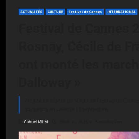
ACTUALITÉS
CULTURE
Festival de Cannes
INTERNATIONAL
Festival de Cannes 2
Rosnay, Cécile de F
ont monté les marche
Dalloway »
Projeté en séance de Minuit au Festival de Cannes 
qui sortira en salles le 17 septembre.
Gabriel MIHAI
Publié le 1 an il y a
5 minutes lues