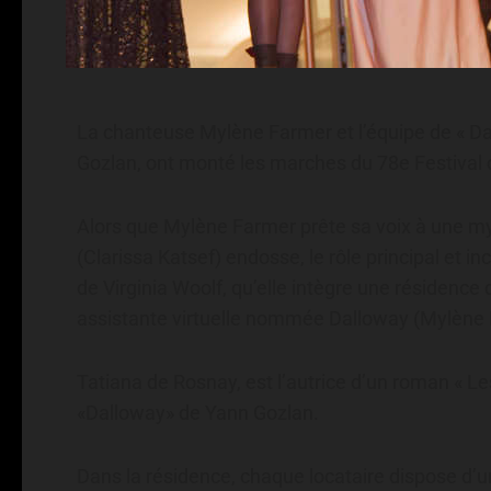
La chanteuse Mylène Farmer et l’équipe de « Dal
Gozlan, ont monté les marches du 78e Festival
Alors que Mylène Farmer prête sa voix à une myst
(Clarissa Katsef) endosse, le rôle principal et i
de Virginia Woolf, qu’elle intègre une résidence 
assistante virtuelle nommée Dalloway (Mylène Fa
Tatiana de Rosnay, est l’autrice d’un roman « Les
«Dalloway» de Yann Gozlan.
Dans la résidence, chaque locataire dispose d’une 