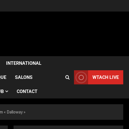
ACTUALITÉS
Samia Kazitani célèbre son
anniversaire au Noura Opéra
INTERNATIONAL
à Paris
2
Publié le 1 semaine il y a
QUE
SALONS
WTACH LIVE
ACTUALITÉS
UB
CONTACT
France–Angleterre : le test
anglais confirme l’évolution
des Bleues avant le Mondial
3
lm « Dalloway »
Publié le 1 semaine il y a
ACTUALITÉS