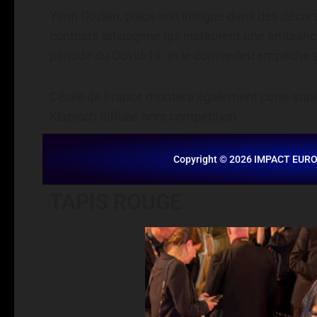
Yann Gozlan, place son intrigue dans des décors
contexte anxiogène qui instaurent une ambiance 
période du Covid-19, et le couvre-feu empêche aus
Cécile de France montera également cette année
Klapisch diffusé hors compétition.
Copyright © 2026 IMPACT EUR
TAPIS ROUGE