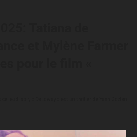
025: Tatiana de
rance et Mylène Farmer
s pour le film «
ce jeudi soir, « Dalloway » est un thriller de Yann Gozlan