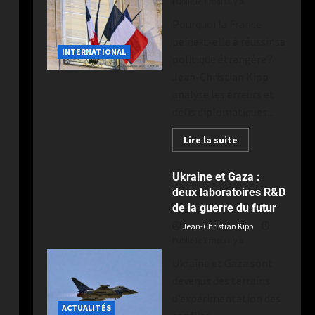
Publié le 7 mois il y a
Pourquoi la France
peine-t-elle à réussir sa
INTERNATIONAL
politique étrangère ?
Jean-Christian Kipp
analyse les erreurs et
défis diplomatiques...
Lire la suite
Ukraine et Gaza :
deux laboratoires R&D
de la guerre du futur
Jean-Christian Kipp
Publié le 7 mois il y a
Ukraine et Gaza sont
devenus des terrains
d’expérimentation des
ACTUALITÉS