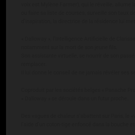
voix est Mylène Farmer), qui le réveille, allume l
ou faire sa liste de courses, surveille son taux 
d’inspiration, la directrice de la résidence lui m
« Dalloway », l’Intelligence Artificielle de Clari
notamment sur la mort de son jeune fils.
Son assistante virtuelle, se nourrir de son passé 
remplacer.
Il lui donne le conseil de ne jamais révéler ses se
Coproduit par les sociétés belges « Panache P
« Dalloway » se déroule dans un futur proche.
Des vagues de chaleur s’abattent sur Paris, le «vi
l’aide d’un coton-tige enfoncé dans la bouche et à