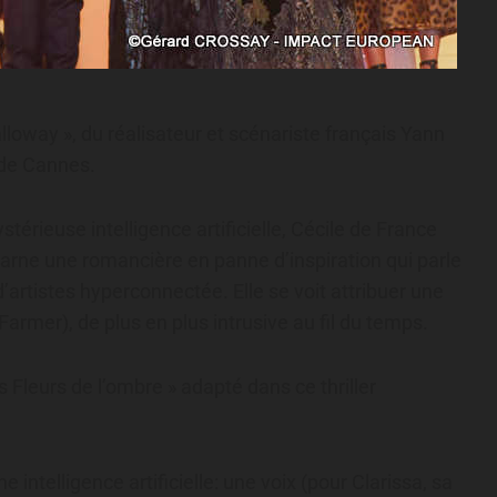
loway », du réalisateur et scénariste français Yann
 de Cannes.
érieuse intelligence artificielle, Cécile de France
ncarne une romancière en panne d’inspiration qui parle
d’artistes hyperconnectée. Elle se voit attribuer une
rmer), de plus en plus intrusive au fil du temps.
 Fleurs de l’ombre » adapté dans ce thriller
intelligence artificielle: une voix (pour Clarissa, sa