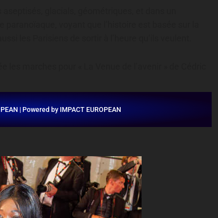
 aseptisés, glacials, géométriques, et dans un
paranoïaque, voyant que l’histoire est basée sur la
si les Parisiens de sortir à l’heure qu’ils veulent.
 les marches pour « La Venue de l’avenir » de Cédric
OPEAN | Powered by IMPACT EUROPEAN