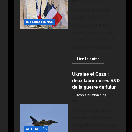
Publié le 7 mois il y a
Pourquoi la France
peine-t-elle à réussir sa
INTERNATIONAL
politique étrangère ?
Jean-Christian Kipp
analyse les erreurs et
défis diplomatiques...
Lire la suite
Ukraine et Gaza :
deux laboratoires R&D
de la guerre du futur
Jean-Christian Kipp
Publié le 7 mois il y a
Ukraine et Gaza sont
devenus des terrains
d’expérimentation des
ACTUALITÉS