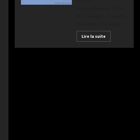
conflits
contemporains. Entre
technologies de pointe,
pratiques archaïques...
Lire la suite