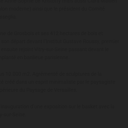
e Anne-Sophie de Kristoffy mais aussi Clara Mallien
hlon moderne) ainsi que le président du Comité
sseglia.
e de Grosbois et ses 412 hectares de bois et
s son départ devant l’Institut Gustave Roussy, premier
 ensuite rejoint Vitry-sur-Seine passant devant le
planté en banlieue parisienne.
lus 10.000 m2. Agrémenté de sculptures de la
é créé dans un esprit minimaliste par le paysagiste
upérieure du Paysage de Versailles.
inauguration d’une exposition sur le basket avec la
ry-sur-Seine.