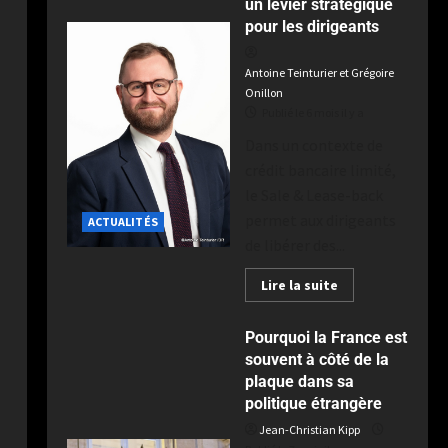
un levier stratégique
ACTUALITÉS
Publié le 1 semaine il y a
pour les dirigeants
Dragons Catalans : le
réalisme catalan fait tomber
Antoine Teinturier et Grégoire
Toulouse au terme d’un derby
Onillon
intense à Ernest-Wallon
5
Publié le 6 mois il y a
Publié le 2 semaines il y a
Dans un contexte de
crédit bancaire limité,
le Sale & Lease-back
permet aux dirigeants
ACTUALITÉS
de libérer des...
Lire la suite
Pourquoi la France est
souvent à côté de la
plaque dans sa
politique étrangère
Jean-Christian Kipp