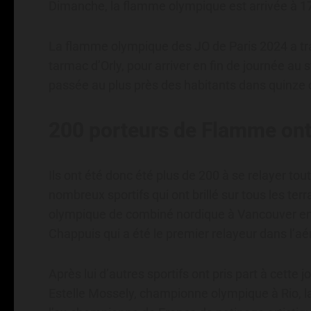
Dimanche, la flamme olympique est arrivée à 
La flamme olympique des JO de Paris 2024 a tr
tarmac d’Orly, pour arriver en fin de journée au 
passée au plus près des habitants dans quinz
200 porteurs de Flamme ont
Ils ont été donc été plus de 200 à se relayer t
nombreux sportifs qui ont brillé sur tous les ter
olympique de combiné nordique à Vancouver en
Chappuis qui a été le premier relayeur dans l’aér
Après lui d’autres sportifs ont pris part à cette
Estelle Mossely, championne olympique à Rio, l