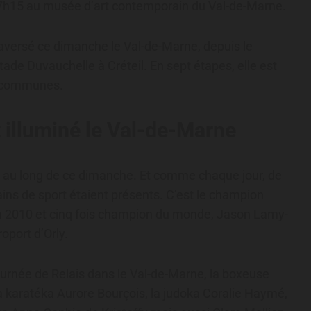
17h15 au musée d’art contemporain du Val-de-Marne.
aversé ce dimanche le Val-de-Marne, depuis le
stade Duvauchelle à Créteil. En sept étapes, elle est
e communes.
 illuminé le Val-de-Marne
out au long de ce dimanche. Et comme chaque jour, de
rains de sport étaient présents. C’est le champion
 2010 et cinq fois champion du monde, Jason Lamy-
oport d’Orly.
 journée de Relais dans le Val-de-Marne, la boxeuse
a karatéka Aurore Bourçois, la judoka Coralie Haymé,