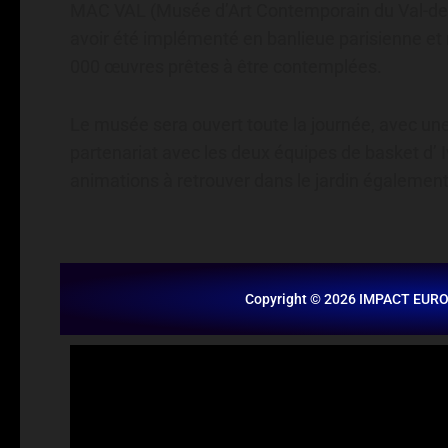
MAC VAL (Musée d’Art Contemporain du Val-de-
avoir été implémenté en banlieue parisienne et 
000 œuvres prêtes à être contemplées.
Le musée sera ouvert toute la journée, avec une 
partenariat avec les deux équipes de basket d’ I
animations à retrouver dans le jardin également
Copyright © 2026 IMPACT EUR