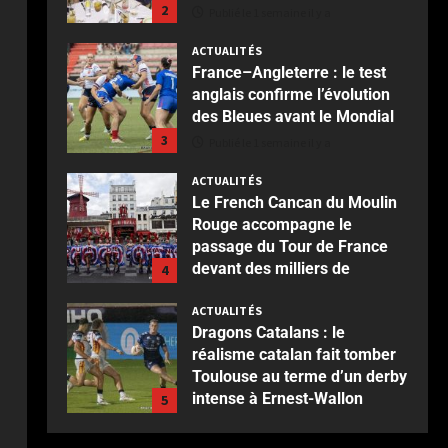
ACTUALITÉS
France–Angleterre : le test
anglais confirme l’évolution
des Bleues avant le Mondial
3
Publié le 1 semaine il y a
ACTUALITÉS
Le French Cancan du Moulin
Rouge accompagne le
passage du Tour de France
devant des milliers de
4
spectateurs
ACTUALITÉS
Publié le 1 semaine il y a
Dragons Catalans : le
réalisme catalan fait tomber
Toulouse au terme d’un derby
intense à Ernest-Wallon
5
Publié le 2 semaines il y a
ACTUALITÉS
Rotterdam : Blijdorp, un
voyage au cœur du vivant