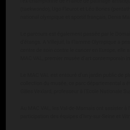
l’ex-championne de France de patinage artistiqu
(taekwondo), Ugo Fleurot et Léo Bories (pentat
national olympique et sportif français, Denis Ma
Le parcours est également passée par le Domain
d’étangs. A Villejuif, la Flamme Olympique a pri
centre de soin contre le cancer en Europe, elle a
MAC VAL, premier musée d’art contemporain im
Le MAC VAL est entouré d’un jardin public de p
collection du musée, ce parc départemental a ét
Gilles Vexlard, professeur à l’Ecole Nationale S
Au MAC VAL, les Val-de-Marnais ont assister à l’
participation des équipes d’Ivry-sur-Seine et Vit