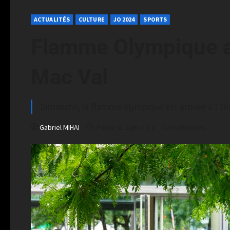
ACTUALITÉS
CULTURE
JO 2024
SPORTS
Flamme Olympique a
Mac Val
Dimanche, la flamme olympique est arrivée à 17
Gabriel MIHAI
Publié le 2 ans il y a
3 minutes lues