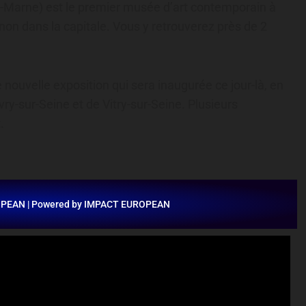
Marne) est le premier musée d’art contemporain à
non dans la capitale. Vous y retrouverez près de 2
nouvelle exposition qui sera inaugurée ce jour-là, en
vry-sur-Seine et de Vitry-sur-Seine. Plusieurs
.
OPEAN | Powered by IMPACT EUROPEAN