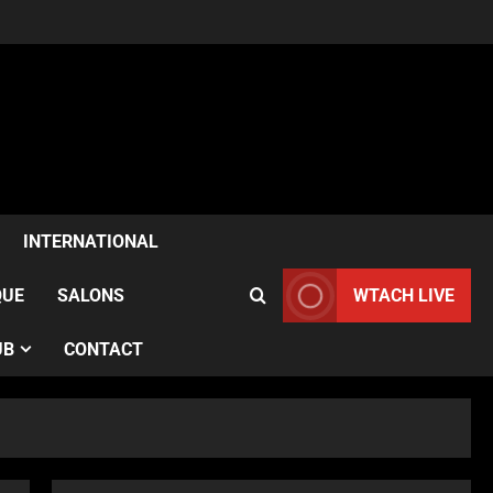
ACTUALITÉS
Samia Kazitani célèbre son
anniversaire au Noura Opéra
à Paris
2
Publié le 1 semaine il y a
INTERNATIONAL
ACTUALITÉS
QUE
SALONS
WTACH LIVE
France–Angleterre : le test
anglais confirme l’évolution
des Bleues avant le Mondial
UB
CONTACT
3
Publié le 1 semaine il y a
ACTUALITÉS
Le French Cancan du Moulin
Rouge accompagne le
passage du Tour de France