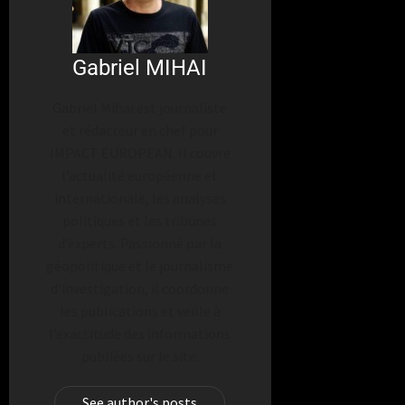
Gabriel MIHAI
Gabriel Mihai est journaliste
et rédacteur en chef pour
IMPACT EUROPEAN. Il couvre
l’actualité européenne et
internationale, les analyses
politiques et les tribunes
d’experts. Passionné par la
géopolitique et le journalisme
d’investigation, il coordonne
les publications et veille à
l’exactitude des informations
publiées sur le site.
See author's posts