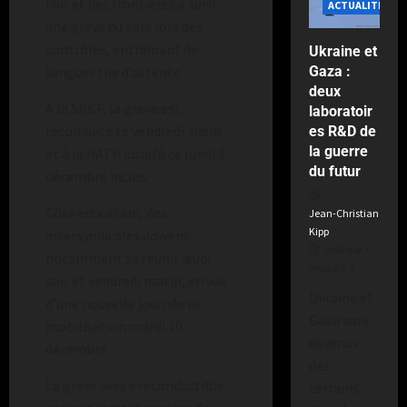
l’air et des frontières a suivi
ACTUALITÉS
une grève du zèle lors des
contrôles, entraînant de
Ukraine et
Gaza :
longues file d’attente.
deux
À la SNCF, la grève est
laboratoir
reconduite ce vendredi. Idem
es R&D de
la guerre
et à la RATP jusqu’à ce lundi 9
du futur
décembre inclus.
Côté éducation, des
Jean-Christian
Kipp
intersyndicales doivent
Publié le 7
notamment se réunir jeudi
mois il y a
soir et vendredi matin, en vue
Ukraine et
d’une nouvelle journée de
Gaza sont
mobilisation mardi 10
devenus
décembre.
des
La grève sera « reconductible
terrains