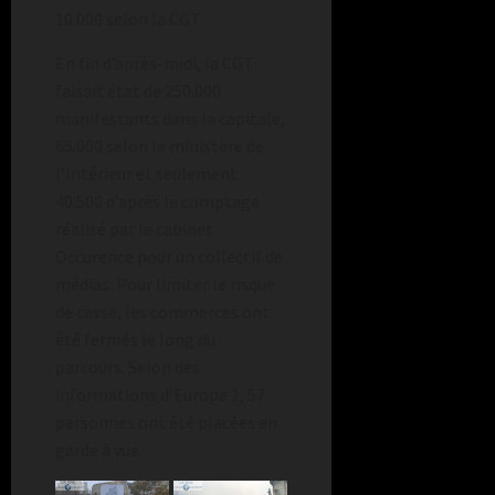
10.000 selon la CGT.
En fin d’après-midi, la CGT
faisait état de 250.000
manifestants dans la capitale,
65.000 selon le ministère de
l’Intérieur et seulement
40.500 d’après le comptage
réalisé par le cabinet
Occurence pour un collectif de
médias. Pour limiter le risque
de casse, les commerces ont
été fermés le long du
parcours. Selon des
informations d’Europe 1, 57
personnes ont été placées en
garde à vue.