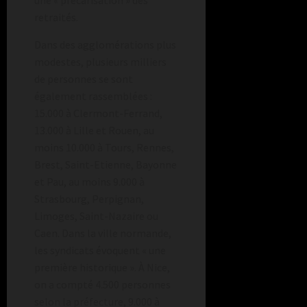
retraités.
Dans des agglomérations plus
modestes, plusieurs milliers
de personnes se sont
également rassemblées :
15.000 à Clermont-Ferrand,
13.000 à Lille et Rouen, au
moins 10.000 à Tours, Rennes,
Brest, Saint-Etienne, Bayonne
et Pau, au moins 9.000 à
Strasbourg, Perpignan,
Limoges, Saint-Nazaire ou
Caen. Dans la ville normande,
les syndicats évoquent « une
première historique ». À Nice,
on a compté 4.500 personnes
selon la préfecture, 9.000 à