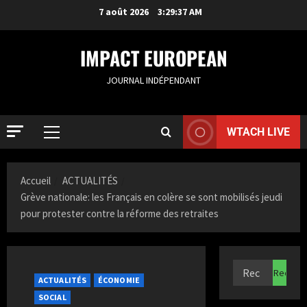
7 août 2026
3:29:38 AM
IMPACT EUROPEAN
JOURNAL INDÉPENDANT
WTACH LIVE
ACTUALIT
S
Accueil
ACTUALITÉS
a
Grève nationale: les Français en colère se sont mobilisés jeudi
m
pour protester contre la réforme des retraites
i
2
a
K
ACTUALIT
F
a
r
z
ACTUALITÉS
ÉCONOMIE
a
i
SOCIAL
n