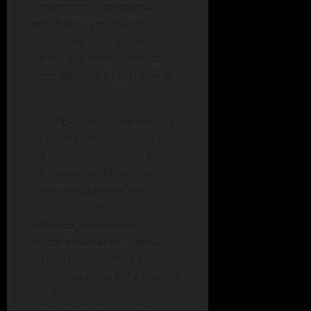
mouvement, des assemblées
générales sont prévues en fin
de journée, ainsi qu’une
réunion vendredi matin des
organisations à l’initiative du
mouvement.
A l’origine de la mobilisation,
le futur « système universel »
de retraites par points, censé
remplacer les 42 régimes
existants (général, des
fonctionnaires, privés,
spéciaux, autonomes,
complémentaires). L’exécutif
promet un système « plus
lisible » et « plus juste », quand
les opposants s’attendent à
une « précarisation » des