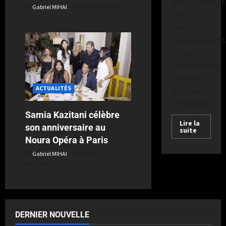
d’expérimentat
Gabriel MIHAI
Publié le 5 jours il y
des
a
conflits
contemporains
Entre
technologies
de pointe,
ACTUALITÉS
pratiques
archaïques...
Samia Kazitani célèbre
Lire la
son anniversaire au
suite
Noura Opéra à Paris
Gabriel MIHAI
Publié le 2
semaines il y a
DERNIER NOUVELLE