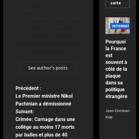
e
suite
o
e
il
politiques et les tribunes
s
u
y
u
d’experts. Passionné par la
p
a
r
e
e
géopolitique et le journalisme
d
s
INTERNATIONA
c
d’investigation, il coordonne
e
a
t
les publications et veille à
F
v
a
Pourquoi
l’exactitude des informations
r
a
t
la France
a
publiées sur le site.
n
e
est
n
t
u
souvent à
c
l
See author's posts
r
côté de la
e
e
s
plaque
d
M
dans sa
e
o
Précédent :
politique
Publié
v
n
Le Premier ministre Nikol
étrangère
le
a
d
2
Pachinian a démissionné
n
i
semaines
Jean-Christian
Suivant:
t
a
il
Kipp
Crimée: Carnage dans une
d
l
y
Publié le 7
e
collège au moins 17 morts
a
mois il y a
s
par balles et plus de 40
Publié