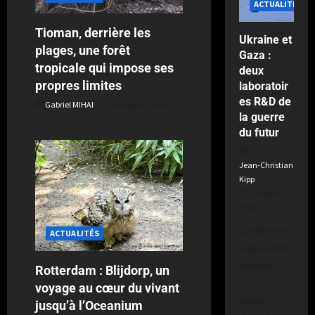
ACTUALITÉS
Publié
Tioman, derrière les
Ukraine et
le
plages, une forêt
Gaza :
2
tropicale qui impose ses
deux
semaines
propres limites
laboratoir
il
es R&D de
y
Gabriel MIHAI
Publié le 1 jour il y
a
la guerre
a
du futur
Jean-Christian
Kipp
Publié le 7
mois il y a
Ukraine et
ACTUALITÉS
Gaza sont
devenus
Rotterdam : Blijdorp, un
des
voyage au cœur du vivant
terrains
jusqu’à l’Oceanium