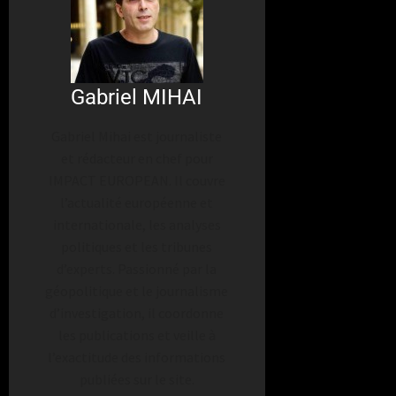
Gabriel MIHAI
Gabriel Mihai est journaliste
et rédacteur en chef pour
IMPACT EUROPEAN. Il couvre
l’actualité européenne et
internationale, les analyses
politiques et les tribunes
d’experts. Passionné par la
géopolitique et le journalisme
d’investigation, il coordonne
les publications et veille à
l’exactitude des informations
publiées sur le site.