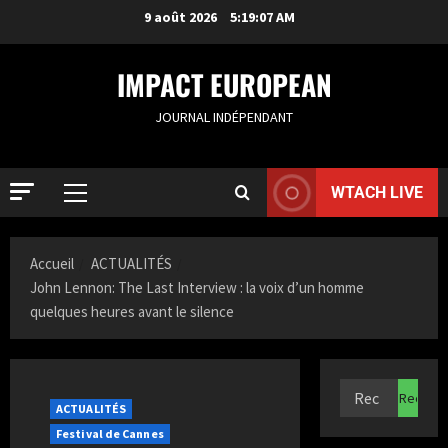
9 août 2026
5:19:08 AM
IMPACT EUROPEAN
JOURNAL INDÉPENDANT
WTACH LIVE
ACTUALIT
R
Accueil
ACTUALITÉS
o
John Lennon: The Last Interview : la voix d’un homme
t
quelques heures avant le silence
t
2
e
r
ACTUALIT
S
d
a
ACTUALITÉS
a
m
m
Festival de Cannes