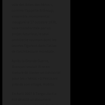
voie des âmes des héros »,
comme l’appelle Brâncuşi,
ensemble monumental
inauguré le 27 octobre 1938,
sera transformée par un
projet futuriste, le seul
architecte roumain dont les
œuvres figurent dans l’atlas
de l’architecture mondiale.
Après la Grande Guerre,
Brancusi voulait être en
mesure de mener un mémorial
pour les « héros » à Pestisani
près de son village, Hobita.
En Avril 2007 à Targu-Jiu il a
été dévoilé un document