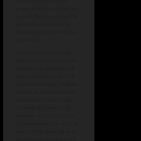
Roumains pratiquent la
langue de Molière parlent ou
écrivent français, et que 75%
des élèves apprennent le
français jusqu’en terminale, »
ajoute-t-il.
La saison culturelle, suite
d’évènements croisés entre
les deux pays, s’achèvera en
Roumanie le 14 juillet 2019.
La table du silence, l’allée des
chaises, la porte du baiser et
la colonne infinie sont des
éléments d’un sanctuaire
moderne destiné à glorifier
« la mémoire des héros qui se
sont sacrifiés dans la guerre
de l’accomplissement ». « La