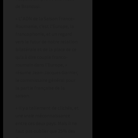
de Brancusi.
« L’ ADN de la Saison France-
Roumanie, c’est l’Europe, la
francophonie, et un regard
vers le futur de notre relation
bilatérale et de la place de ce
qu’a à dire couple franco-
roumain dans l’Europe, »
résume Jean-Jacques Garnier,
le commissaire général pour
la partie française de la
saison.
« Il y a tellement de clichés, et
une vraie méconnaissance
entre ces deux pays. Mais il ne
faut pas oublier que 25% des