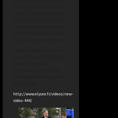
indiquant la volonté d’inclure
l’ Ensemble monumental de
l’Union,« Les héros », dans le
patrimoine culturel européen
(avec le Palais Cantacuzène,
Athénée Roumain à Bucarest
et Constanta County Histria).
Les deux couples ont avons
compris pourquoi le Centre
Georges Pompidou
considérait ces œuvres de
Brancusi comme un pas entre
les deux pays.
http://www.elysee.fr/videos/new-
video-444/