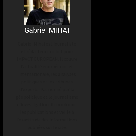
Gabriel MIHAI
Gabriel Mihai est journaliste
et rédacteur en chef pour
IMPACT EUROPEAN. Il couvre
l’actualité européenne et
internationale, les analyses
politiques et les tribunes
d’experts. Passionné par la
géopolitique et le journalisme
d’investigation, il coordonne
les publications et veille à
l’exactitude des informations
publiées sur le site.