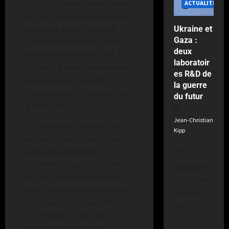
En 1939, Brancusi effectue son
ACTUALITÉS
dernier voyage aux États-Unis
et assiste au vernissage de
Ukraine et
Gaza :
l’exposition Art in our Time,
deux
au Museum of Modern Art. A
laboratoir
Chicago, il projette de réaliser
es R&D de
une « Colonne » en acier
la guerre
inoxydable de la hauteur d’un
du futur
gratte-ciel.
Jean-Christian
En 1940-1944, il acquiert un
Kipp
dernier atelier. Il participe à
Publié le 7
quelques expositions,
mois il y a
notamment aux États-Unis.
Ukraine et
En 1946, le Musée national
Gaza sont
d’art moderne lui achète trois
devenus
sculptures : « Le Coq », 1935,
des
« Le Phoque », 1943, et « La
terrains
Muse endormie », 1910.