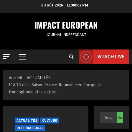
8 août 2026
11:00:03 PM
IMPACT EUROPEAN
JOURNAL INDÉPENDANT
WTACH LIVE
ACTUALIT
S
Accueil
ACTUALITÉS
a
L’ ADN de la Saison France-Roumanie en Europe: la
m
francophonie et la culture
i
2
a
K
ACTUALIT
F
a
r
z
ACTUALITÉS
CULTURE
a
i
INTERNATIONAL
n