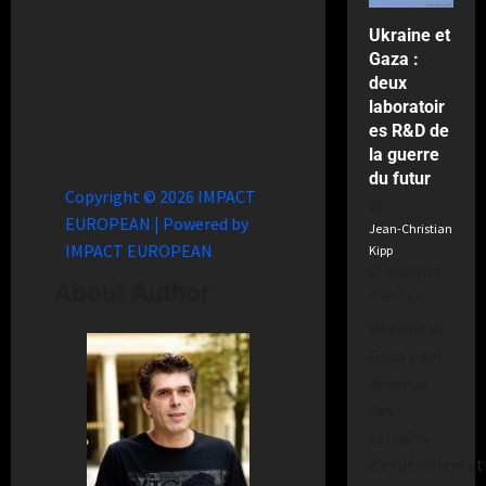
2
semaines
Ukraine et
il
Gaza :
y
deux
a
laboratoir
es R&D de
la guerre
du futur
Copyright © 2026 IMPACT
EUROPEAN | Powered by
Jean-Christian
IMPACT EUROPEAN
Kipp
Publié le 7
About Author
mois il y a
Ukraine et
Gaza sont
devenus
des
terrains
d’expérimentat