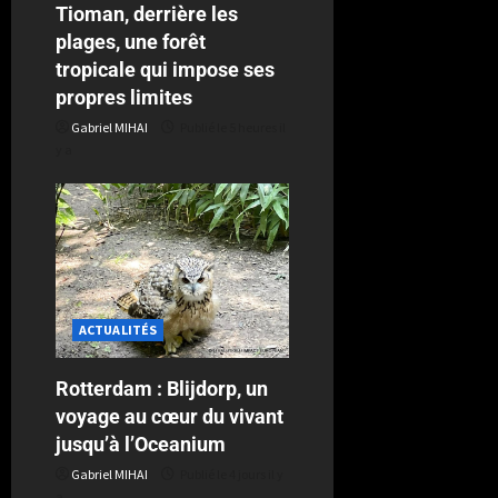
Tioman, derrière les
plages, une forêt
tropicale qui impose ses
propres limites
Gabriel MIHAI
Publié le 5 heures il
y a
ACTUALITÉS
Rotterdam : Blijdorp, un
voyage au cœur du vivant
jusqu’à l’Oceanium
Gabriel MIHAI
Publié le 4 jours il y
a