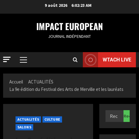
9 août 2026
6:02:24 AM
IMPACT EUROPEAN
JOURNAL INDÉPENDANT
WTACH LIVE
Accueil
ACTUALITÉS
ACTUALIT
La 9e édition du Festival des Arts de Merville et les lauréats
R
o
t
t
2
ACTUALITÉS
CULTURE
e
r
ACTUALIT
SALONS
S
d