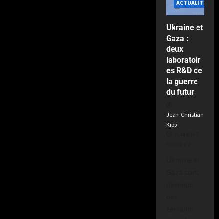
ACTUALITÉS
y
le
a
2
Ukraine et
semaines
Gaza :
il
deux
y
a
laboratoir
es R&D de
la guerre
du futur
Jean-Christian
Kipp
Publié le 7
mois il y a
Ukraine et
Gaza sont
devenus
des
terrains