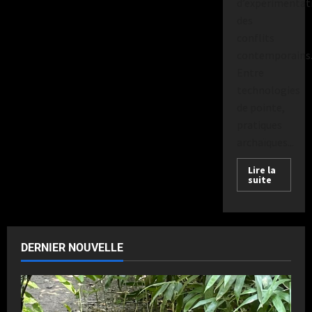
d’expérimentat
des
conflits
contemporains
Entre
technologies
de pointe,
pratiques
archaïques...
Lire la
suite
DERNIER NOUVELLE