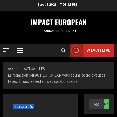
6 août 2026
7:03:31 PM
IMPACT EUROPEAN
JOURNAL INDÉPENDANT
WTACH LIVE
Accueil
ACTUALITÉS
La rédaction IMPACT EUROPEAN vous souhaite de joyeuses
fêtes, à tous les lecteurs et collaborateurs!
ACTUALIT
S
a
ACTUALITÉS
m
i