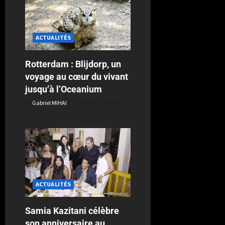
ACTUALITÉS
Rotterdam : Blijdorp, un
voyage au cœur du vivant
jusqu’à l’Oceanium
Gabriel MIHAI
Publié le 5 jours il y
a
ACTUALITÉS
Samia Kazitani célèbre
son anniversaire au