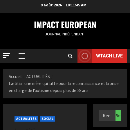
9 août 2026
10:11:46 AM
IMPACT EUROPEAN
JOURNAL INDÉPENDANT
WTACH LIVE
ACTUALIT
R
Accueil
ACTUALITÉS
o
Lætitia : une mère qui lutte pour la reconnaissance et la prise
t
en charge de l’autisme depuis plus de 28 ans
t
2
e
r
ACTUALIT
S
d
a
a
ACTUALITÉS
SOCIAL
m
m
i