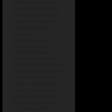
adaptées dès l’enfance,
Teacch, ABA modifié, PECS,
etc. mais aussi une prise en
charge des psychologues, de
l’ergothérapie et de la
rééducation
comportementale, qui mêlés
à du « job coaching »
pourraient permettre
également à son fils d’être
intégré dans la société et dans
le monde du travail « ordinaire
». Le coût de ces méthodes
atteignant plus 2500€ par
mois et n’étant nullement
remboursé, leur prise en
charge est cruciale, surtout
qu’à l’heure actuelle des