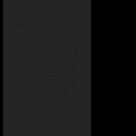
mécénats avec la sollicitation
des médias et des institutions
(ARS, Conseil Départemental,
Régional, MDPH ou CAF).
Pour soutenir l’Association, le
Rotary Club de St Cloud
(Rotaract) organise samedi 27
mai de 10h à 12h une action «
vente de gâteaux au profit de
l’Association » devant le
Monoprix de St Cloud et sur le
marché de Avelines, soyez
donc nombreux à venir
soutenir cette cause et son
projet, des bulletins
d’adhésions ou de dons seront
également à votre