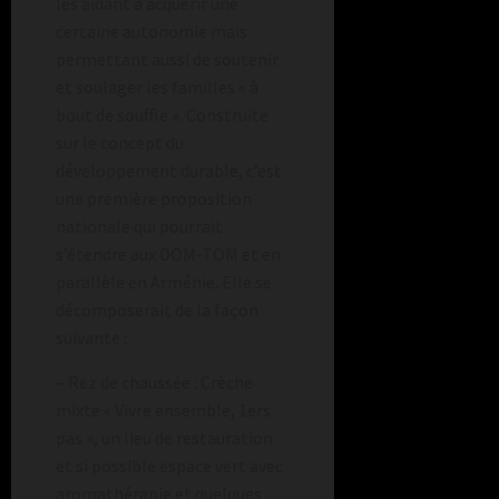
les aidant à acquérir une
certaine autonomie mais
permettant aussi de soutenir
et soulager les familles « à
bout de souffle ». Construite
sur le concept du
développement durable, c’est
une première proposition
nationale qui pourrait
s’étendre aux DOM-TOM et en
parallèle en Arménie. Elle se
décomposerait de la façon
suivante :
– Rez de chaussée : Crèche
mixte « Vivre ensemble, 1ers
pas », un lieu de restauration
et si possible espace vert avec
aromathérapie et quelques