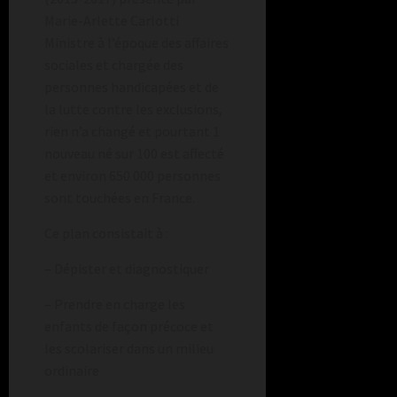
Marie-Arlette Carlotti
Ministre à l’époque des affaires
sociales et chargée des
personnes handicapées et de
la lutte contre les exclusions,
rien n’a changé et pourtant 1
nouveau né sur 100 est affecté
et environ 650 000 personnes
sont touchées en France.
Ce plan consistait à :
– Dépister et diagnostiquer
– Prendre en charge les
enfants de façon précoce et
les scolariser dans un milieu
ordinaire