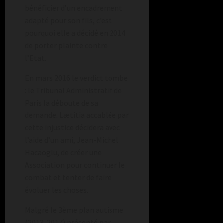
bénéficier d’un encadrement
adapté pour son fils, c’est
pourquoi elle a décidé en 2014
de porter plainte contre
l’Etat.
En mars 2016 le verdict tombe
: le Tribunal Administratif de
Paris la déboute de sa
demande. Lætitia accablée par
cette injustice décidera avec
l’aide d’un ami, Jean-Michel
Hacaoglu, de créer une
Association pour continuer le
combat et tenter de faire
évoluer les choses.
Malgré le 3ème plan autisme
(2013-2017) présenté par