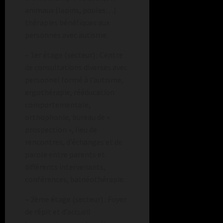
animaux (lapins, poules…)
thérapies bénéfiques aux
personnes avec autisme.
– 1er étage (secteur) : Centre
de consultations diverses avec
personnel formé à l’autisme,
ergothérapie, rééducation
comportementale,
orthophonie, bureau de «
prospection », lieu de
rencontres, d’échanges et de
parole entre parents et
différents intervenants,
conférences, balnéothérapie.
– 2ème étage (secteur) : Foyer
de répit et d’accueil