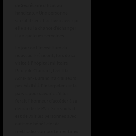
de Secrétaire d’Etat au
handicap. « Une personne
sensibilisée et active » avec qui
elle a eu la chance d’échanger
il y a quelques semaines.
Le jour de l’investiture du
nouveau Président, lors de sa
visite à l’hôpital militaire
Percy de Clamart, Lætitia
Achikian-Durand n’a d’ailleurs
pas hésité à l’interpeler sur le
parvis pour savoir « s’il lui
ferait l’honneur d’accéder à sa
demande de RV ». Son souhait
est de voir les personnes avec
autisme bénéficier de
méthodes comportementales