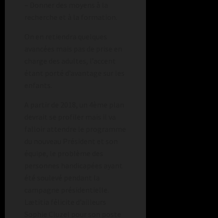
– Donner des moyens à la
recherche et à la formation.
On en retiendra quelques
avancées mais pas de prise en
charge des adultes, l’accent
étant porté d’avantage sur les
enfants.
A partir de 2018, un 4ème plan
devrait se profiler mais il va
falloir attendre le programme
du nouveau Président et son
équipe, le problème des
personnes handicapées ayant
été soulevé pendant la
campagne présidentielle.
Lætitia félicite d’ailleurs
Sophie Cluzel pour son poste