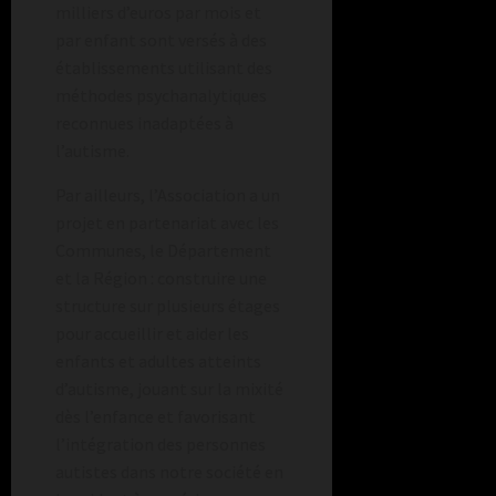
milliers d’euros par mois et
par enfant sont versés à des
établissements utilisant des
méthodes psychanalytiques
reconnues inadaptées à
l’autisme.
Par ailleurs, l’Association a un
projet en partenariat avec les
Communes, le Département
et la Région : construire une
structure sur plusieurs étages
pour accueillir et aider les
enfants et adultes atteints
d’autisme, jouant sur la mixité
dès l’enfance et favorisant
l’intégration des personnes
autistes dans notre société en