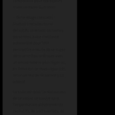
temporaire pour des séjours
d’une semaine à un mois.
– 3ème étage (secteur) :
Studios transitoires ou
définitifs amenant certaines
personnes à une meilleure
autonomie pour leur
permettre ensuite de se loger
dans un milieu ordinaire avec
un encadrement plus léger ou,
en fonction de leurs capacités,
avoir un lieu de résidence plus
adapté.
La solution pour la réalisation
de ce projet se trouve dans
l’organisation d’événements
caritatifs, de partenariats, de