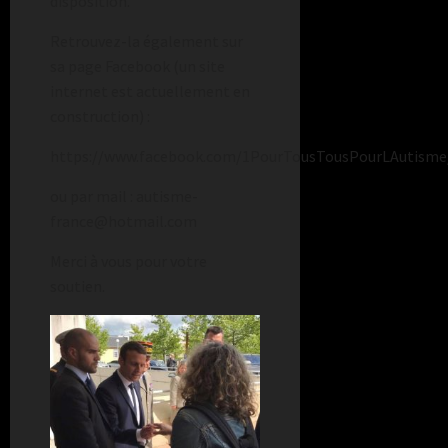
disposition.
Retrouvez-la également sur
sa page Facebook (un site
internet est actuellement en
construction) :
https://www.facebook.com/1PourTousTousPourLAutisme
ou par mail : autisme-
france@hotmail.com
Merci à vous pour votre
soutien.