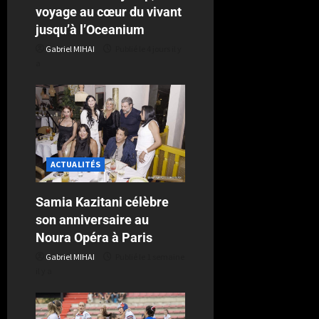
voyage au cœur du vivant
jusqu’à l’Oceanium
Gabriel MIHAI
Publié le 4 jours il y
a
ACTUALITÉS
Samia Kazitani célèbre
son anniversaire au
Noura Opéra à Paris
Gabriel MIHAI
Publié le 1 semaine
il y a