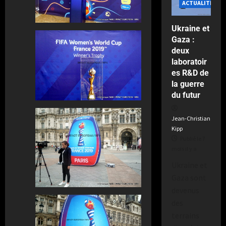
ACTUALITÉS
a
Ukraine et
Gaza :
deux
laboratoir
es R&D de
la guerre
du futur
Jean-Christian
Kipp
Publié le 7
mois il y a
Ukraine et
Gaza sont
devenus
des
terrains