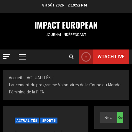
8 août 2026
2:19:53 PM
IMPACT EUROPEAN
JOURNAL INDÉPENDANT
WTACH LIVE
ACTUALIT
Accueil
ACTUALITÉS
S
Lancement du programme Volontaires de la Coupe du Monde
a
Féminine de la FIFA
m
i
2
a
K
ACTUALIT
F
a
ACTUALITÉS
SPORTS
r
z
a
i