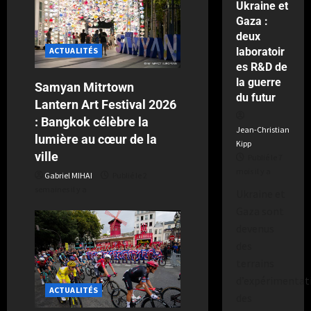
Ukraine et
semaines
Gaza :
il
deux
y
a
laboratoir
ACTUALITÉS
es R&D de
la guerre
Samyan Mitrtown
du futur
Lantern Art Festival 2026
: Bangkok célèbre la
Jean-Christian
lumière au cœur de la
Kipp
ville
Publié le 7
mois il y a
Gabriel MIHAI
Publié le 2
semaines il y a
Ukraine et
Gaza sont
devenus
des
terrains
d’expérimentat
ACTUALITÉS
des