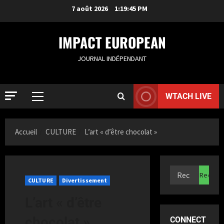
7 août 2026
1:19:46 PM
IMPACT EUROPEAN
JOURNAL INDÉPENDANT
WTACH LIVE
Accueil
CULTURE
L’art « d’être chocolat »
ACTUALIT
S
a
CULTURE
Divertissement
m
L’art « d’être
i
2
a
chocolat »
CONNECT
K
ACTUALIT