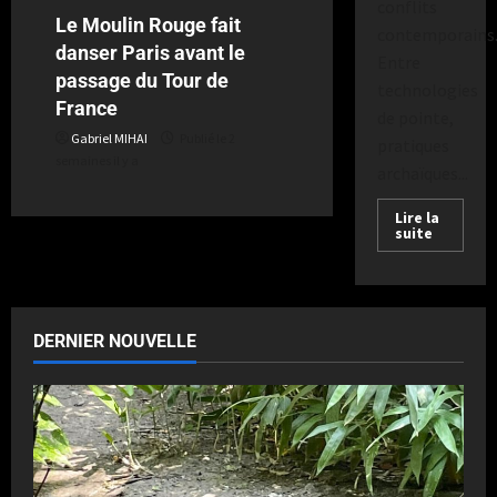
conflits
Le Moulin Rouge fait
contemporains
danser Paris avant le
Entre
passage du Tour de
technologies
France
de pointe,
Gabriel MIHAI
Publié le 2
pratiques
semaines il y a
archaïques...
Lire la
suite
DERNIER NOUVELLE