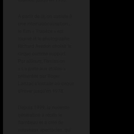
A partir de là, on assiste à
une internationalisation.,
le film « Trapèze » est
tourné et le photographe
Richard Avedon choisit le
cirque comme support.
Par ailleurs, l’émission
« La piste aux étoiles »
présentée par Roger
Lanzac s’installe au cirque
d’Hiver jusqu’en 1978.
Depuis 1999, la nouvelle
génération a repris le
flambeau et a créé de
nouveaux spectacles. qui