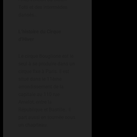
Totti et des intermèdes
dansés..
L’histoire du Cirque
d’Hiver
Le cirque Bouglione est le
seul à se produire dans un
cirque fixe à Paris. Il est
situé dans le 11ème
arrondissement de la
capitale au 110 rue
Amelot, entre la
République et Bastille.. Il
part aussi en tournée sous
un chapiteau.