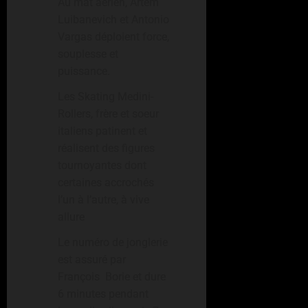
Au mat aérien, Artem
Luibanevich et Antonio
Vargas déploient force,
souplesse et
puissance.
Les Skating Medini-
Rollers, frère et soeur
italiens patinent et
réalisent des figures
tournoyantes dont
certaines accrochés
l’un à l’autre, à vive
allure
Le numéro de jonglerie
est assuré par
François Borie et dure
6 minutes pendant