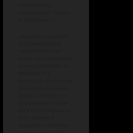
investit les lieux
transformés en « Temple
de l’Art Nouveau »
Les premiers spectacles
des Frères Bouglione,
mettent en scène des
fauves. Après le succès du
show sur Buffalo Bill, la
rénovation et la
construction d’une piscine
sous la piste par Gaston
Desprez, ce dernier fait
faillite et vend l e cirque
aux 4 frères Bouglione en
1934. Ils créent 3
spectacles et partent en
tournée. jusqu’en 1955.