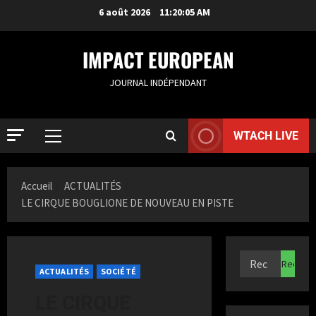
6 août 2026
11:20:06 AM
IMPACT EUROPEAN
JOURNAL INDÉPENDANT
WTACH LIVE
ACTUALIT
S
a
Accueil
ACTUALITÉS
m
LE CIRQUE BOUGLIONE DE NOUVEAU EN PISTE
i
2
a
K
ACTUALIT
F
a
r
z
ACTUALITÉS
SOCIÉTÉ
a
i
LE CIRQUE
n
3
t
c
a