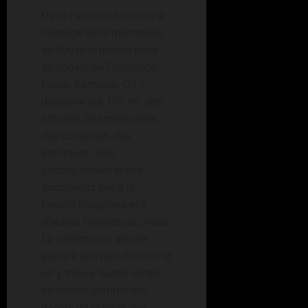
Dans l’ancienne réserve à
fourrage de la ménagerie,
se trouve le musée privé
du cousin de Francesco,
Louis- Sampion. On y
découvre sur 180 m², des
affiches, des maquettes,
des costumes, des
perruques , des
photographies et des
documents liés à la
famille Bouglione et à
d’autres familles de cirque.
La collection a débuté
grâce à son père Emilien et
on y trouve toutes sortes
de trésors comme des
décors de la piste aux