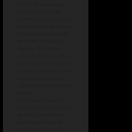
Le Duc de Morny, demi-
frère du Prince Louis-
Napoléon, est à l’origine de
la construction du Cirque
d’Hiver qui voit le jour en
décembre 1852 selon
l’idée de l’architecte
Jacques Hiltorf. Ce n’est
que 7 ans plus tard que le
premier numéro de trapèze
volant apparaît grâce à
Jules Léotard, dit » l’artiste
volant ».
A la chute du Second
Empire, le Cirque Napoléon
devient Cirque National
puis Cirque d’Hiver en
1873. En 1907, Pathé