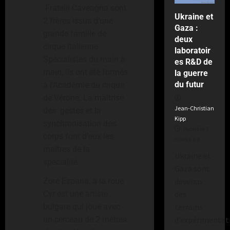
.Fratelli Caveagna sont
Ukraine et
2 frères issus d’une
Gaza :
grande famille de
deux
cirque italienne
laboratoir
Spécialistes du main à
es R&D de
main, ils ont été formés
la guerre
du futur
à l’Académie du cirque
de Vérone. La maitrise
Jean-Christian
des gestes et la
Kipp
synchronisation des
Publié le 7
corps font d’eux les
mois il y a
maîtres de la
Ukraine et
spécialité.
Gaza sont
devenus
Zoré Espana, à la roue
des
Cyr est une artiste
terrains
bulgare qui joue avec
d’expérimentat
un cerceau de 2 mètres