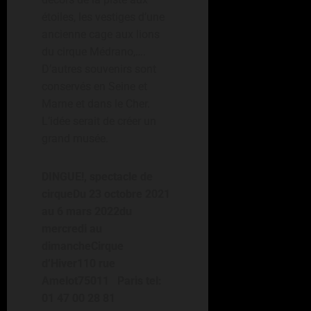
étoiles, les vestiges d’une
ancienne cage aux lions
du cirque Médrano,….
D’autres souvenirs sont
conservés en Seine et
Marne et dans le Cher.
L’idée serait de créer un
grand musée.
DINGUE!, spectacle de
cirqueDu 23 octobre 2021
au 6 mars 2022du
mercredi au
dimancheCirque
d’Hiver110 rue
Amelot75011 Paris tel:
01 47 00 28 81