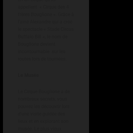
appellent « Cirque des 4
frères Bouglione ». Grâce à
l’ainé Alexandre qui a créé
le spectacle « Stade Circus
Buffalo Bill », le nom de
Bouglione devient
incontournable .sur les
routes lors de tournées.
Le Musée
Le Cirque Bouglione a de
nombreux secrets, vous
pouvez les découvrir lors
d’une visite guidée des
lieux et en explorant son
musée. Le plus vieux