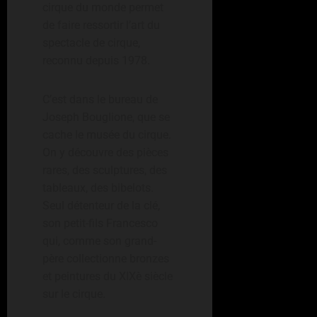
cirque du monde permet
de faire ressortir l’art du
spectacle de cirque,
reconnu depuis 1978.
C’est dans le bureau de
Joseph Bouglione, que se
cache le musée du cirque.
On y découvre des pièces
rares, des sculptures, des
tableaux, des bibelots.
Seul détenteur de la clé,
son petit-fils Francesco
qui, comme son grand-
père collectionne bronzes
et peintures du XIXè siècle
sur le cirque.