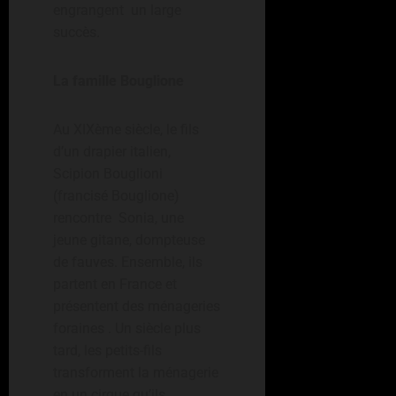
engrangent un large
succès.
La famille Bouglione
Au XIXème siècle, le fils
d’un drapier italien,
Scipion Bouglioni
(francisé Bouglione)
rencontre Sonia, une
jeune gitane, dompteuse
de fauves. Ensemble, ils
partent en France et
présentent des ménageries
foraines . Un siècle plus
tard, les petits-fils
transforment la ménagerie
en un cirque qu’ils