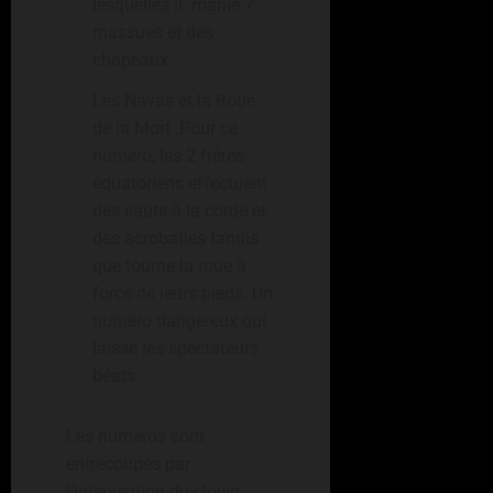
lesquelles il manie 7
massues et des
chapeaux.
Les Navas et la Roue
de la Mort .Pour ce
numéro, les 2 frères
équatoriens effectuent
des sauts à la corde et
des acrobaties tandis
que tourne la roue à
force de leurs pieds. Un
numéro dangereux qui
laisse les spectateurs
béats.
Les numéros sont
entrecoupés par
l’intervention du clown