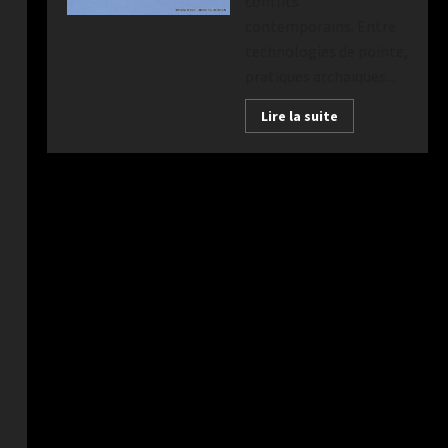
conflits
contemporains. Entre
technologies de pointe,
pratiques archaïques...
Lire la suite