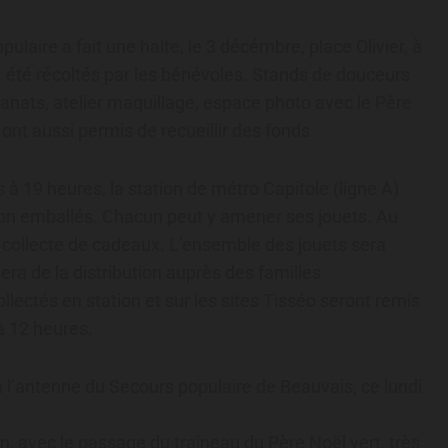
laire a fait une halte, le 3 décémbre, place Olivier, à
 été récoltés par les bénévoles. Stands de douceurs
isanats, atelier maquillage, espace photo avec le Père
ont aussi permis de recueillir des fonds.
 19 heures, la station de métro Capitole (ligne A)
 non emballés. Chacun peut y amener ses jouets. Au
ollecte de cadeaux. L’ensemble des jouets sera
ra de la distribution auprès des familles
llectés en station et sur les sites Tisséo seront remis
à 12 heures.
à l’antenne du Secours populaire de Beauvais, ce lundi
in, avec le passage du traîneau du Père Noël vert, très