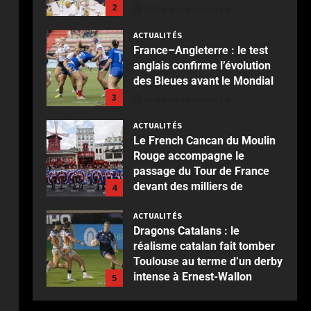
2
Publié le 1 semaine il y a
ACTUALITÉS
France–Angleterre : le test
anglais confirme l’évolution
des Bleues avant le Mondial
3
Publié le 1 semaine il y a
ACTUALITÉS
Le French Cancan du Moulin
Rouge accompagne le
passage du Tour de France
devant des milliers de
4
spectateurs
ACTUALITÉS
Publié le 2 semaines il y a
Dragons Catalans : le
réalisme catalan fait tomber
Toulouse au terme d’un derby
intense à Ernest-Wallon
5
Publié le 2 semaines il y a
ACTUALITÉS