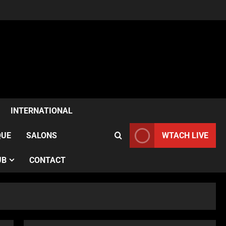
ACTUALITÉS
Samia Kazitani célèbre son
anniversaire au Noura Opéra
INTERNATIONAL
à Paris
2
Publié le 1 semaine il y a
QUE
SALONS
WTACH LIVE
ACTUALITÉS
UB
CONTACT
France–Angleterre : le test
anglais confirme l’évolution
des Bleues avant le Mondial
3
Publié le 1 semaine il y a
ACTUALITÉS