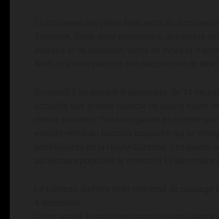
La caravane des pères Noël verts du Secours popu
Toulouse. Entre deux animations, des jouets ont
sucrées et de boissons, vente de livres et d’art
Noël, et ateliers autour des décorations de Noël 
Du mardi 5 au samedi 9 décembre, de 11 heures à
accueille une grande collecte de jouets neufs,
même moment, Tisséo organise en interne une c
ensuite remis au Secours populaire qui se charge
bénéficiaires de la Haute-Garonne. Les jouets co
au Secours populaire le mercredi 13 décembre 
Le traîneau du Père Noël vert était de passage 
4 décembre.
Cette année, le projet est poussé un peu plus lo