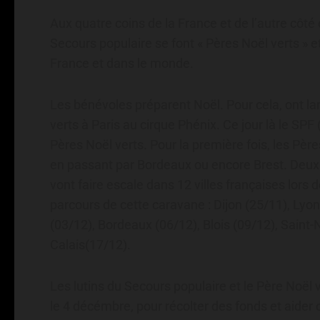
Aux quatre coins de la France et de l’autre côté 
Secours populaire se font « Pères Noël verts »
France et dans le monde.
Les bénévoles préparent Noël. Pour cela, ont 
verts à Paris au cirque Phénix. Ce jour là le SP
Pères Noël verts. Pour la première fois, les Père
en passant par Bordeaux ou encore Brest. Deux 
vont faire escale dans 12 villes françaises lors
parcours de cette caravane : Dijon (25/11), Lyon
(03/12), Bordeaux (06/12), Blois (09/12), Saint-
Calais(17/12).
Les lutins du Secours populaire et le Père Noël
le 4 décémbre, pour récolter des fonds et aider