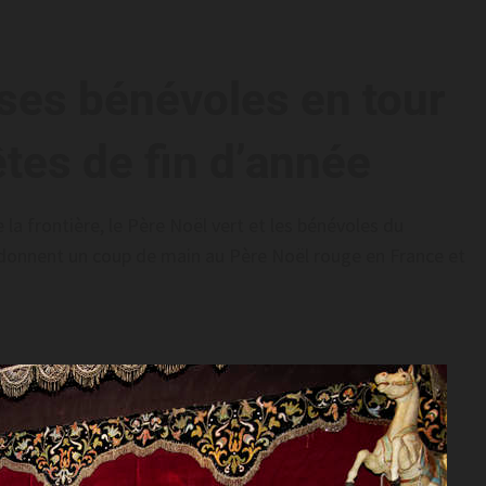
 ses bénévoles en tour
êtes de fin d’année
 la frontière, le Père Noël vert et les bénévoles du
t donnent un coup de main au Père Noël rouge en France et