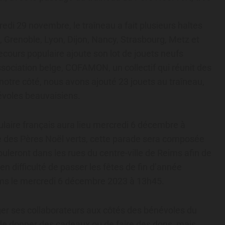
redi 29 novembre, le traîneau a fait plusieurs haltes
e, Grenoble, Lyon, Dijon, Nancy, Strasbourg, Metz et
ecours populaire ajoute son lot de jouets neufs
ssociation belge, COFAMON, un collectif qui réunit des
otre côté, nous avons ajouté 23 jouets au traîneau,
évoles beauvaisiens.
laire français aura lieu mercredi 6 décembre à
 des Pères Noël verts, cette parade sera composée
buleront dans les rues du centre-ville de Reims afin de
n difficulté de passer les fêtes de fin d’année
ms le mercredi 6 décembre 2023 à 13h45.
 ses collaborateurs aux côtés des bénévoles du
de donner des cadeaux ou de faire des dons, mais