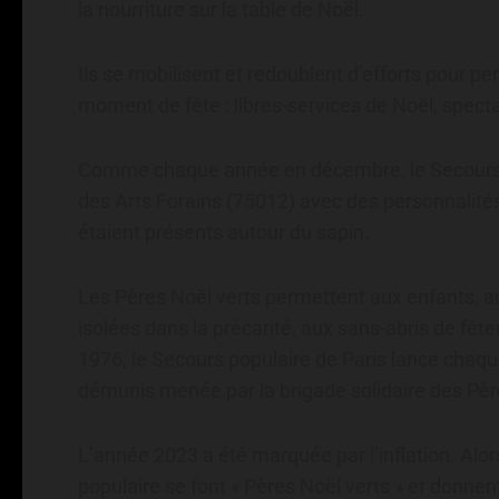
la nourriture sur la table de Noël.
Ils se mobilisent et redoublent d’efforts pour per
moment de fête : libres-services de Noël, specta
Comme chaque année en décembre, le Secours P
des Arts Forains (75012) avec des personnalités
étaient présents autour du sapin.
Les Pères Noël verts permettent aux enfants, a
isolées dans la précarité, aux sans-abris de fête
1976, le Secours populaire de Paris lance chaq
démunis menée par la brigade solidaire des Pèr
L’année 2023 a été marquée par l’inflation. Alo
populaire se font « Pères Noël verts » et donne