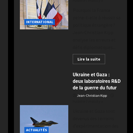
Publié le 7 mois il y a
Pourquoi la France
peine-t-elle à réussir sa
INTERNATIONAL
politique étrangère ?
Jean-Christian Kipp
analyse les erreurs et
défis diplomatiques...
Lire la suite
Ukraine et Gaza :
deux laboratoires R&D
de la guerre du futur
Jean-Christian Kipp
Publié le 7 mois il y a
Ukraine et Gaza sont
devenus des terrains
d’expérimentation des
ACTUALITÉS