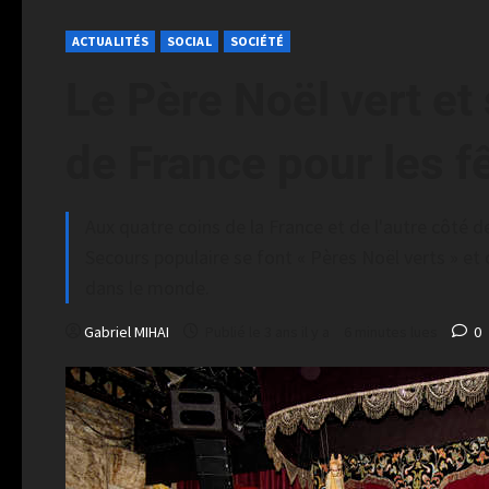
ACTUALITÉS
SOCIAL
SOCIÉTÉ
Le Père Noël vert et
de France pour les f
Aux quatre coins de la France et de l'autre côté de
Secours populaire se font « Pères Noël verts » e
dans le monde.
Gabriel MIHAI
Publié le 3 ans il y a
6 minutes lues
0