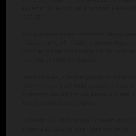
également en les incitant à participer à la réco
l’opération.
Pour la sixième année consécutive, Nissan fourn
l’échappement. Afin d’aider le Secours Populair
la famille, Nissan met à disposition de l’assoc
Townstar EV 100% électriques.
Durant un mois, le Secours populaire de Paris in
vert. « Pour que Noel n’oublie personne, vous au
permettent aux enfants, aux jeunes, aux famille
nouvelle année dans la dignité.
Le Réveillon du 31 décembre se tiendra dans les s
démunis, seuls ou en famille pour une soirée ino