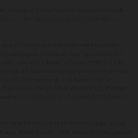
de la frontière, le Père Noël vert et les bénévoles du
 et donnent un coup de main au Père Noël rouge en
lancé le 22 novembre la campagne des Pères Noël
F (Secours populaire français) lance sa caravane des
s Noël verts vont sillonner la France, de Paris à Nice
véhicules floqués aux couleurs des Pères Noël verts
 de grands événements de mobilisation. Voici le
 (28/11), Nice (29/11), Montpellier (02/12), Toulouse
Nazaire (10/12), Brest (13/12), Caen (16/12), Pas-de-
 vert ont débarqué au Musée des Arts Forains à Paris
 chaque enfant à avoir un nouveau jouet, mais aussi de