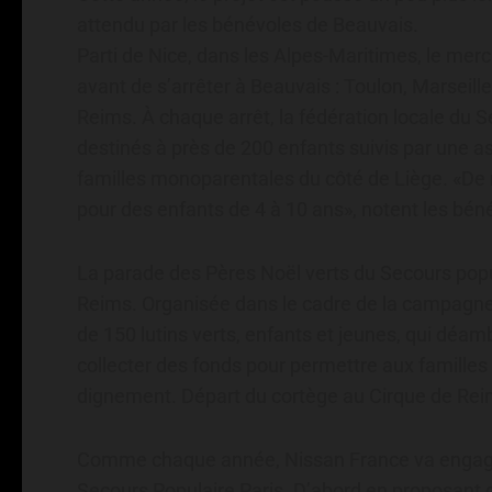
attendu par les bénévoles de Beauvais.
Parti de Nice, dans les Alpes-Maritimes, le merc
avant de s’arrêter à Beauvais : Toulon, Marseill
Reims. À chaque arrêt, la fédération locale du S
destinés à près de 200 enfants suivis par une a
familles monoparentales du côté de Liège. «De n
pour des enfants de 4 à 10 ans», notent les bén
La parade des Pères Noël verts du Secours popu
Reims. Organisée dans le cadre de la campagne
de 150 lutins verts, enfants et jeunes, qui déam
collecter des fonds pour permettre aux familles e
dignement. Départ du cortège au Cirque de Rei
Comme chaque année, Nissan France va engager
Secours Populaire Paris. D’abord en proposant 