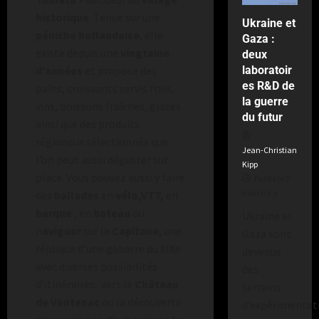
historique
. Tenue sur une
Ukraine et
péniche hollandaise
, elle
Gaza :
existe depuis une
vingtaine
deux
laboratoir
d’années
et propose des
es R&D de
pains, croissants servis frais,
la guerre
vins, boissons fraîches, glaces
du futur
ainsi que des produits
régionaux sélectionnés que
Jean-Christian
l’on peut aussi déguster sur
Kipp
place. Vous pouvez aussi y faire
Publié le 7
mois il y a
des
ballades
en
vélo,VTT,
en
barque
, en
bateau
ou
Ukraine et
n
aviguer
sur la
Capitane
, une
Gaza sont
réplique d’une gabarre du XIXe
devenus
avec diverses possibilités
des
d’itinéraires: vers le
Château
terrains
de Ventenac
ou la découverte
d’expérimentat