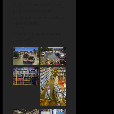
Du 1er décembre au 31 mars :
Nous sommes ouverts
seulement les après- midis de
14h30 à 18h30
Congés du 15 au 30 Nov, Noël,
Jour de l’An