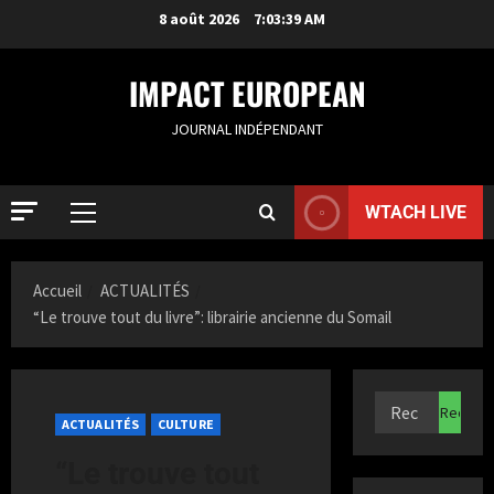
8 août 2026
7:03:40 AM
IMPACT EUROPEAN
JOURNAL INDÉPENDANT
WTACH LIVE
ACTUALIT
S
Accueil
ACTUALITÉS
a
“Le trouve tout du livre”: librairie ancienne du Somail
m
i
2
a
K
ACTUALIT
F
a
ACTUALITÉS
CULTURE
r
z
a
i
“Le trouve tout
n
3
t