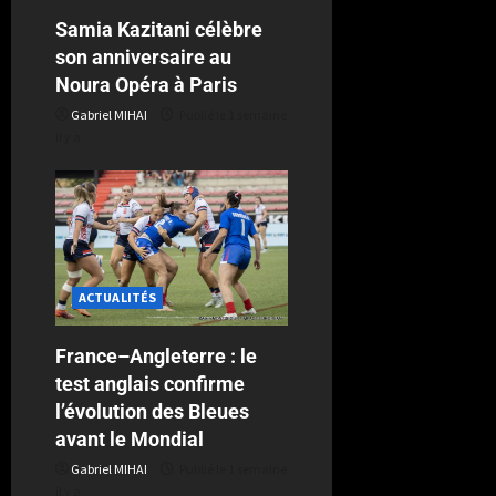
Samia Kazitani célèbre
son anniversaire au
Noura Opéra à Paris
Gabriel MIHAI
Publié le 1 semaine
il y a
ACTUALITÉS
France–Angleterre : le
test anglais confirme
l’évolution des Bleues
avant le Mondial
Gabriel MIHAI
Publié le 1 semaine
il y a