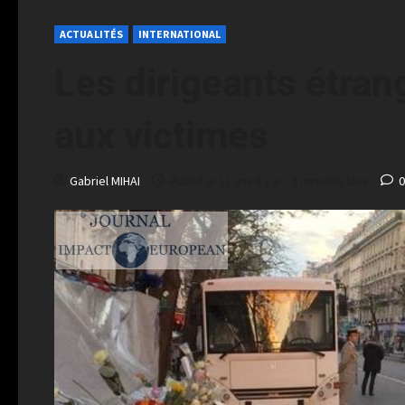
ACTUALITÉS
INTERNATIONAL
Les dirigeants étra
aux victimes
Gabriel MIHAI
Publié le 11 ans il y a
2 minutes lues
0