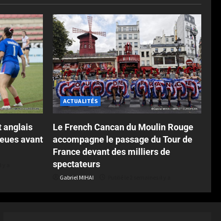
ACTUALITÉS
t anglais
Le French Cancan du Moulin Rouge
leues avant
accompagne le passage du Tour de
France devant des milliers de
spectateurs
l y a
Gabriel MIHAI
Publié le 2 semaines il y a