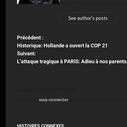
publications et veille à l’exacti
See author's posts
Précédent :
Historique: Hollande a ouvert la COP 21
Suivant:
L’attaque tragique à PARIS: Adieu à nos parents
Laisser un commentaire
Vous devez
vous connecter
pour publier un commentaire.
HISTOIRES CONNEXES