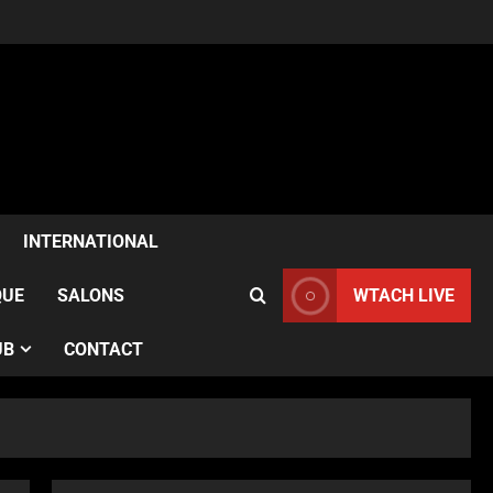
ACTUALITÉS
Samia Kazitani célèbre son
anniversaire au Noura Opéra
INTERNATIONAL
à Paris
2
Publié le 1 semaine il y a
QUE
SALONS
WTACH LIVE
ACTUALITÉS
UB
CONTACT
France–Angleterre : le test
anglais confirme l’évolution
des Bleues avant le Mondial
3
Publié le 1 semaine il y a
ACTUALITÉS