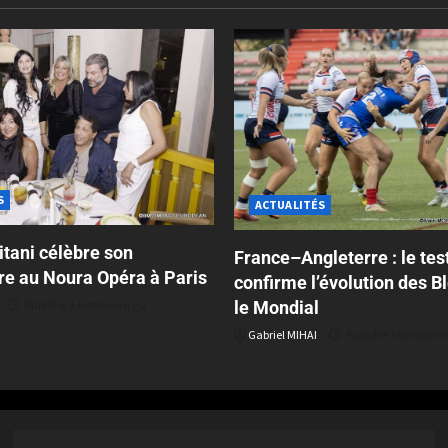
S
ACTUALITÉS
tani célèbre son
France–Angleterre : le tes
re au Noura Opéra à Paris
confirme l’évolution des B
le Mondial
Publié le 1 semaine il y a
Gabriel MIHAI
Publié le 1 semaine i