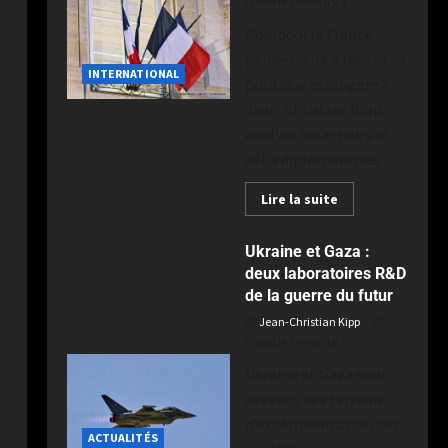
Publié le 7 mois il y a
Pourquoi la France
peine-t-elle à réussir sa
INTERNATIONAL
politique étrangère ?
Jean-Christian Kipp
analyse les erreurs et
défis diplomatiques...
Lire la suite
Ukraine et Gaza :
deux laboratoires R&D
de la guerre du futur
Jean-Christian Kipp
Publié le 7 mois il y a
Ukraine et Gaza sont
devenus des terrains
d’expérimentation des
ACTUALITÉS