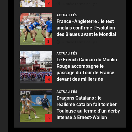
2
Publié le 1 semaine il y a
ACTUALITÉS
France–Angleterre : le test
anglais confirme l’évolution
des Bleues avant le Mondial
3
Publié le 1 semaine il y a
ACTUALITÉS
Le French Cancan du Moulin
Rouge accompagne le
passage du Tour de France
devant des milliers de
4
spectateurs
ACTUALITÉS
Publié le 2 semaines il y a
Dragons Catalans : le
réalisme catalan fait tomber
Toulouse au terme d’un derby
intense à Ernest-Wallon
5
Publié le 2 semaines il y a
ACTUALITÉS