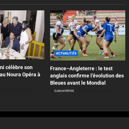
ACTUALITÉS
ni célèbre son
France–Angleterre : le test
 au Noura Opéra à
anglais confirme l’évolution des
Bleues avant le Mondial
Publié le 1 semaine il y a
Gabriel MIHAI
Publié le 1 semaine il y a