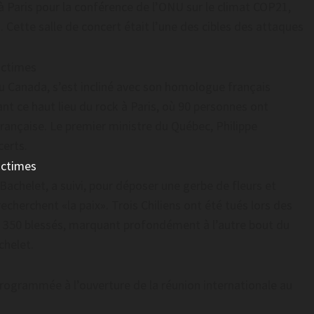
à Paris pour la conférence de l’ONU sur le climat COP21,
. Cette salle de concert était l’une des cibles des attaques
u Canada, s’est incliné avec son homologue français
ant ce haut lieu du rock à Paris, où 90 personnes ont
rançaise. Le premier ministre du Québec, Philippe
certs.
 Bachelet, a suivi, pour déposer une gerbe de fleurs et
recherchent «la paix». Trois Chiliens ont été tués lors des
et 350 blessés, marquant profondément à l’autre bout du
chelet.
programmée à l’ouverture de la réunion internationale au