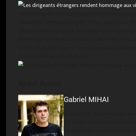
David Cameron, chef du gouvernement britannique, s’
chancelière allemande Angela Merkel avait choisi de
statue trônant au centre de la place de la République
Hommage nocturne aux victimes des attentats du 1
américain Barack Obama se sont recueillis dimanche s
où 90 personnes ont été tuées.
About Author
Gabriel MIHAI
Gabriel Mihai est journaliste e
l’actualité européenne et interna
Passionné par la géopolitique et