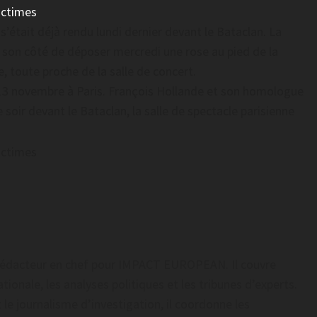
était déjà rendu lundi dernier devant le Bataclan. La
 son côté de déposer mercredi une rose au pied de la
, toute proche de la salle de concert.
3 novembre à Paris. François Hollande et son homologue
oir devant le Bataclan, la salle de spectacle parisienne
t rédacteur en chef pour IMPACT EUROPEAN. Il couvre
tionale, les analyses politiques et les tribunes d’experts.
 le journalisme d’investigation, il coordonne les