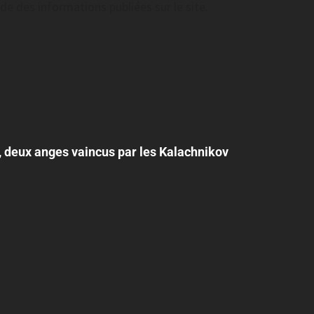
tude des informations publiées sur le site.
, deux anges vaincus par les Kalachnikov