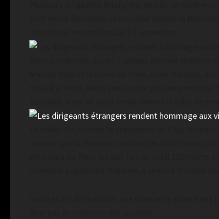
Plusieurs dirigeants étrangers, arrivés ce week-end 
sont venus dimanche se recueillir devant le Bataclan
djihadistes meurtrières du 13 novembre.
Dans la matinée, Justin Trudeau, premier ministre d
Manuel Valls et la maire de Paris, Anne Hidalgo, dev
trouvé la mort, selon une source gouvernementale f
Couillard, s’est lui aussi rendu devant la salle de con
En milieu de journée, la présidente du Chili, Michelle
assurer que la «terreur» ne fera pas fléchir ceux qui 
attentats de Paris qui ont fait au total 130 morts 
monde la population chilienne, a précisé Michelle Ba
Lundi en fin de matinée, une minute de silence est 
Bourget en mémoire des victimes.