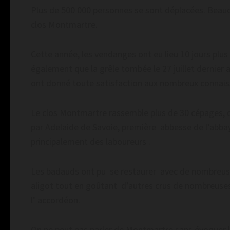
Plus de 500 000 personnes se sont déplacées. Beauc
clos Montmartre.
Cette année, les vendanges ont eu lieu 10 jours plus 
également que la grêle tombée le 27 juillet dernier 
ont donné toute satisfaction aux nombreux connaiss
Le clos Montmartre rassemble plus de 30 cépages, do
par Adelaide de Savoie, première abbesse de l’abba
principalement des laboureurs .
Les badauds ont pu se restaurer avec de nombreuse s
aligot tout en goûtant d’autres crus de nombreuses
l’ accordéon.
On ne peut pas parler de Montmartre sans évoquer les