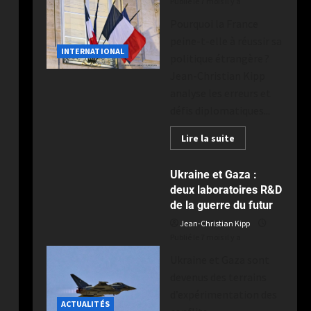
Publié le 7 mois il y a
Pourquoi la France
peine-t-elle à réussir sa
INTERNATIONAL
politique étrangère ?
Jean-Christian Kipp
analyse les erreurs et
défis diplomatiques...
Lire la suite
Ukraine et Gaza :
deux laboratoires R&D
de la guerre du futur
Jean-Christian Kipp
Publié le 7 mois il y a
Ukraine et Gaza sont
devenus des terrains
d’expérimentation des
ACTUALITÉS