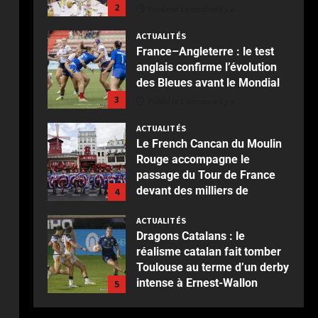
ACTUALITÉS
France–Angleterre : le test
anglais confirme l’évolution
des Bleues avant le Mondial
3
Publié le 1 semaine il y a
ACTUALITÉS
Le French Cancan du Moulin
Rouge accompagne le
passage du Tour de France
devant des milliers de
4
spectateurs
ACTUALITÉS
Publié le 2 semaines il y a
Dragons Catalans : le
réalisme catalan fait tomber
Toulouse au terme d’un derby
intense à Ernest-Wallon
5
Publié le 2 semaines il y a
ACTUALITÉS
Rotterdam : Blijdorp, un