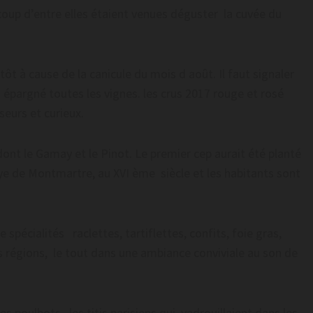
oup d’entre elles étaient venues déguster la cuvée du
tôt à cause de la canicule du mois d août. Il faut signaler
a épargné toutes les vignes. les crus 2017 rouge et rosé
eurs et curieux.
nt le Gamay et le Pinot. Le premier cep aurait été planté
ye de Montmartre, au XVI ème siècle et les habitants sont
pécialités raclettes, tartiflettes, confits, foie gras,
 régions, le tout dans une ambiance conviviale au son de
 poulbots, les titis parisiens qui vadrouillaient dans les