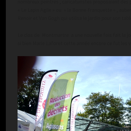
nombreux peintres , caricaturistes proposaient des p
« Le Lapin Agile » ou » la Bonne Franquette « , aub
Renoir et Van Gogh qui utilisa le jardin pour son ta
Le clos de Montmartre a une nouvelle fois fait la j
si bien Marie Laforet cette année encore ce fut les