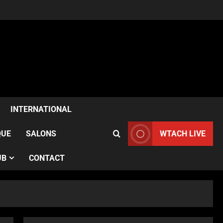
ACTUALITÉS
Samia Kazitani célèbre son
anniversaire au Noura Opéra
à Paris
INTERNATIONAL
2
Publié le 1 semaine il y a
QUE
SALONS
WTACH LIVE
ACTUALITÉS
France–Angleterre : le test
UB
CONTACT
anglais confirme l’évolution
des Bleues avant le Mondial
3
Publié le 1 semaine il y a
ACTUALITÉS
Le French Cancan du Moulin