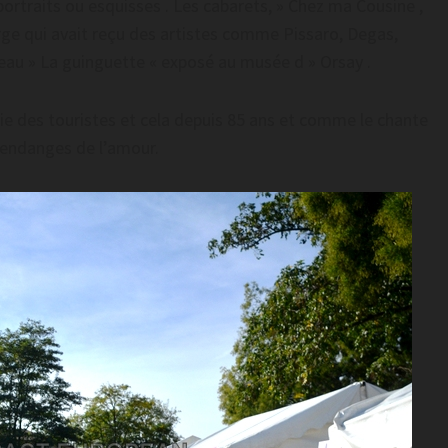
ortraits ou esquisses . Les cabarets, » Chez ma Cousine ,
erge qui avait reçu des artistes comme Pissaro, Degas,
bleau » La guinguette « exposé au musée d » Orsay .
oie des touristes et cela depuis 85 ans et comme le chante
 vendanges de l’amour.