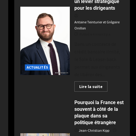
devant des milliers de
un levier stratégique
4
spectateurs
pour les dirigeants
ACTUALITÉS
Publié le 2 semaines il y a
Dragons Catalans : le
Antoine Teinturier et Grégoire
réalisme catalan fait tomber
Onillon
Toulouse au terme d’un derby
Publié le 6 mois il y a
intense à Ernest-Wallon
5
Dans un contexte de
Publié le 2 semaines il y a
crédit bancaire limité,
le Sale & Lease-back
permet aux dirigeants
ACTUALITÉS
de libérer des...
Lire la suite
Pourquoi la France est
souvent à côté de la
plaque dans sa
politique étrangère
Jean-Christian Kipp