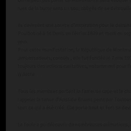
rues de la butte sans un sou, obligés de se débrouille
Ils devinrent une source d’inspiration pour le dessina
Poulbot né à St Denis en février 1879 et mort en se
yeux.
Pour cette manifestation, la République de Montmar
,ambassadeurs, consuls , elle fut fondée le 7 mai 1
toujours des actions caritatives, notamment pour l’e
Willette …
Tous les membres portent la fameuse cape et le chap
rappeler la tenue d’Aristide Bruant peint par Toulou
tout ce qui a été créé. Elle porte haut et fort sa de
La foule a pu découvrir de nombreuses animations, c