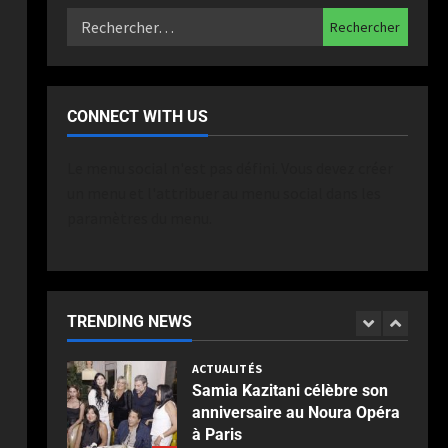
Rouge accompagne le
passage du Tour de France
devant des milliers de
4
spectateurs
ACTUALITÉS
Publié le 2 semaines il y a
Dragons Catalans : le
CONNECT WITH US
réalisme catalan fait tomber
Toulouse au terme d’un derby
Le menu social n'est pas défini. Vous devez créer
intense à Ernest-Wallon
5
un menu et l'attribuer au menu social dans les
Publié le 2 semaines il y a
paramètres du menu.
ACTUALITÉS
Rotterdam : Blijdorp, un
voyage au cœur du vivant
jusqu’à l’Oceanium
1
Publié le 2 jours il y a
TRENDING NEWS
ACTUALITÉS
Samia Kazitani célèbre son
anniversaire au Noura Opéra
à Paris
2
Publié le 1 semaine il y a