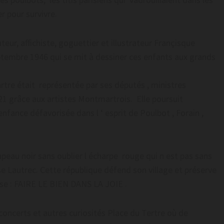
r pour survivre.
teur, affichiste, goguettier et illustrateur Françisque
ptembre 1946 qui se mit à dessiner ces enfants aux grands
tre était représentée par ses députés , ministres
921 grâce aux artistes Montmartrois. Elle poursuit
nfance défavorisée dans l ‘ esprit de Poulbot , Forain ,
eau noir sans oublier l écharpe rouge qui n est pas sans
se Lautrec. Cette république défend son village et préserve
vise : FAIRE LE BIEN DANS LA JOIE .
oncerts et autres curiosités Place du Tertre où de