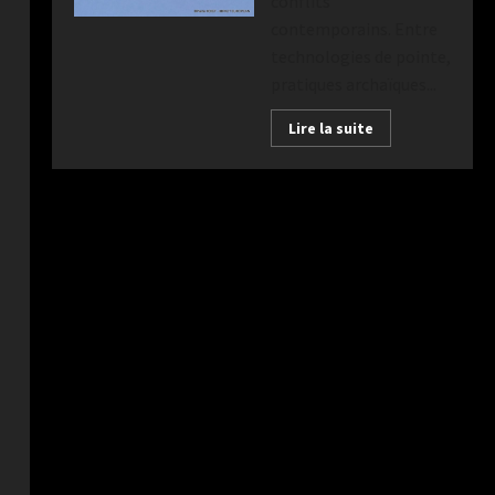
conflits
contemporains. Entre
technologies de pointe,
pratiques archaïques...
Lire la suite