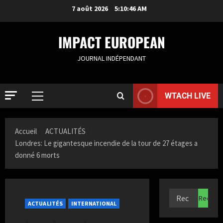
7 août 2026
5:10:47 AM
IMPACT EUROPEAN
JOURNAL INDÉPENDANT
WTACH LIVE
Accueil
ACTUALITÉS
Londres: Le gigantesque incendie de la tour de 27 étages a
donné 6 morts
ACTUALIT
S
a
ACTUALITÉS
INTERNATIONAL
m
i
2