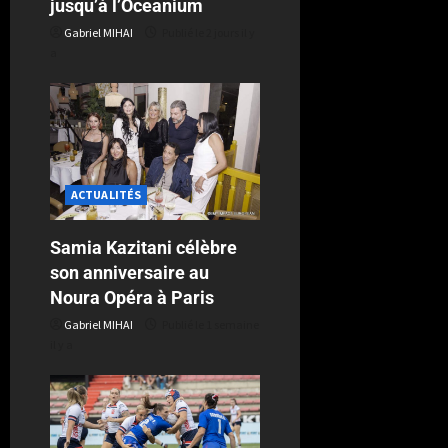
jusqu’à l’Oceanium
Gabriel MIHAI
Publié le 2 jours il y
a
ACTUALITÉS
Samia Kazitani célèbre
son anniversaire au
Noura Opéra à Paris
Gabriel MIHAI
Publié le 1 semaine
il y a