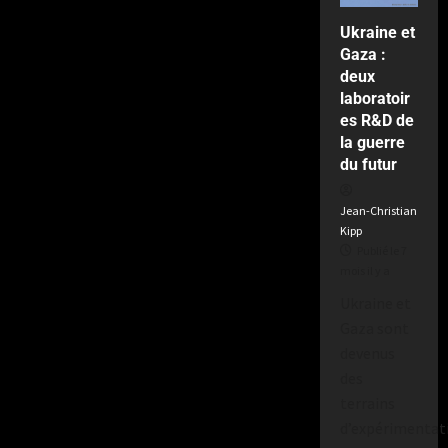
a
2
Ukraine et
semaines
Gaza :
il
deux
y
a
laboratoir
es R&D de
la guerre
du futur
Jean-Christian
Kipp
Publié le 7
mois il y a
Ukraine et
Gaza sont
devenus
des
terrains
d’expérimentat