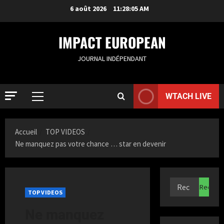
6 août 2026
11:28:06 AM
IMPACT EUROPEAN
JOURNAL INDÉPENDANT
WTACH LIVE
Accueil
TOP VIDEOS
Ne manquez pas votre chance … star en devenir
ACTUALIT
S
a
TOP VIDEOS
m
Ne manquez
i
2
a