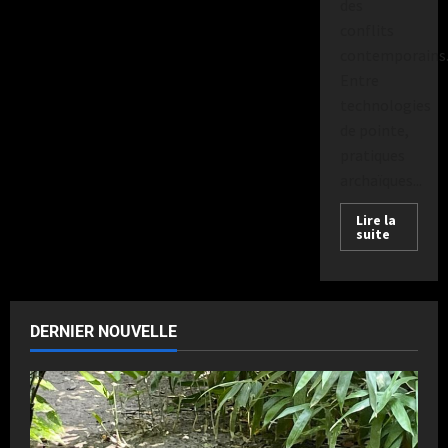
des
conflits
contemporains
Entre
technologies
de pointe,
pratiques
archaïques...
Lire la
suite
DERNIER NOUVELLE