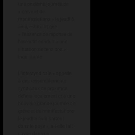
une onzième journée de
« grève et de
manifestations » le jeudi 6
avril, estimant que
« l’absence de réponse de
l’exécutif conduit à une
situation de tensions »
inquiétante.
L’intersyndicale « appelle
à des rassemblements
syndicaux de proximité
définis localement et à une
nouvelle grande journée de
grève et de manifestations
le jeudi 6 avril partout
dans le pays », a-t-elle fait
savoir dans un