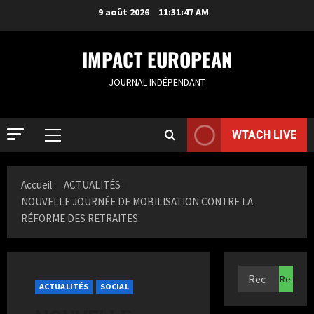
9 août 2026
11:31:48 AM
IMPACT EUROPEAN
JOURNAL INDÉPENDANT
WTACH LIVE
ACTUALIT
R
Accueil
ACTUALITÉS
o
NOUVELLE JOURNÉE DE MOBILISATION CONTRE LA
t
RÉFORME DES RETRAITES
t
2
e
r
ACTUALIT
S
d
a
a
ACTUALITÉS
SOCIAL
m
m
i