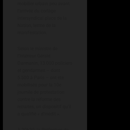
mobilier urbain peu avant
l’arrivée du cortège
intersyndical place de la
Nation, terme de la
manifestation.
Selon le ministre de
l’Intérieur Gérald
Darmanin, 13.000 policiers
et gendarmes – dont
5.500 à Paris – ont été
mobilisés pour la 10e
journée de protestation
contre la réforme des
retraites, un dispositif qu’il
a qualifié « d’inédit ».
À 20h30, la Préfecture de