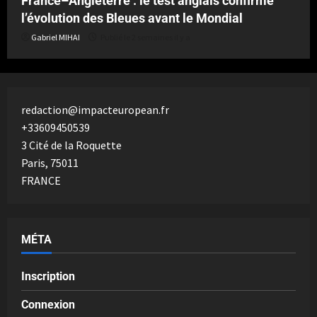
France–Angleterre : le test anglais confirme
l’évolution des Bleues avant le Mondial
Gabriel MIHAI
Publié le 2 semaines il y a
redaction@impacteuropean.fr
+33609450539
3 Cité de la Roquette
Paris
,
75011
FRANCE
MÉTA
Inscription
Connexion