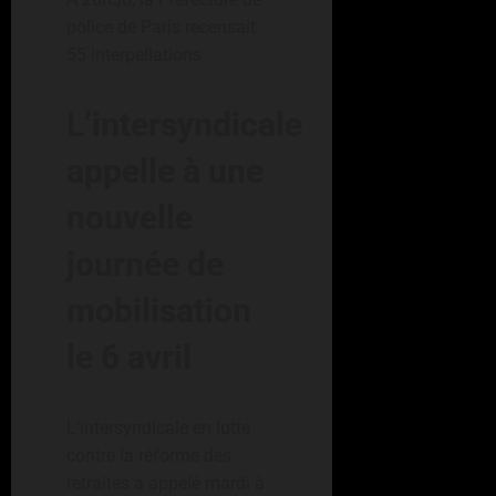
police de Paris recensait
55 interpellations.
L’intersyndicale
appelle à une
nouvelle
journée de
mobilisation
le 6 avril
L’intersyndicale en lutte
contre la réforme des
retraites a appelé mardi à