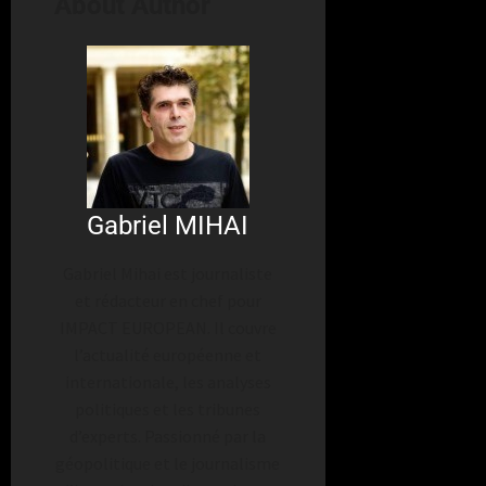
About Author
Gabriel MIHAI
Gabriel Mihai est journaliste
et rédacteur en chef pour
IMPACT EUROPEAN. Il couvre
l’actualité européenne et
internationale, les analyses
politiques et les tribunes
d’experts. Passionné par la
géopolitique et le journalisme