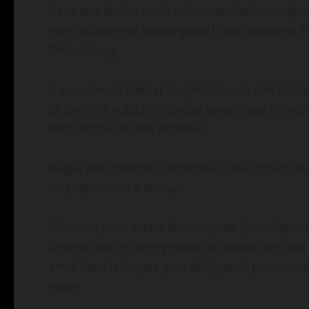
Dans une alcôve aux lumières tamisées, un jeun
nonchalamment sur un grand lit aux draps en dé
Pétersbourg.
A son chevet, Zakhar Trofymitch, son vieil et fi
Le premier, volubile, rabroue sans cesse le sec
responsable de ses déboires.
Régler des créances, répondre à une lettre d’am
invariablement à demain.
Oblomov, c’est le titre du roman de Gontcharov
devenu une figure mythique, au même titre qu
entré dans la langue pour désigner la paresse r
russe.