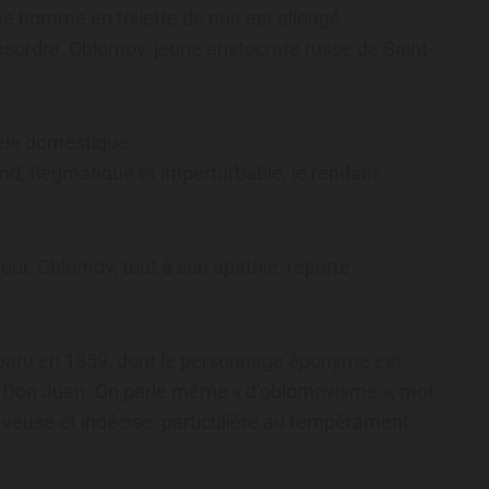
e homme en toilette de nuit est allongé
sordre, Oblomov, jeune aristocrate russe de Saint-
dèle domestique.
ond, flegmatique et imperturbable, le rendant
our, Oblomov, tout à son apathie, reporte
 paru en 1859, dont le personnage éponyme est
e Don Juan. On parle même « d’oblomovisme », mot
êveuse et indécise, particulière au tempérament