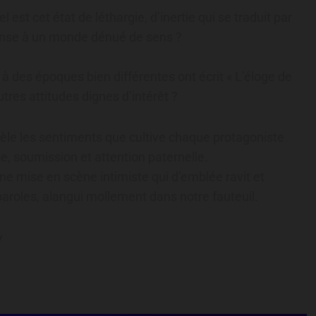
l est cet état de léthargie, d’inertie qui se traduit par
éponse à un monde dénué de sens ?
à des époques bien différentes ont écrit « L’éloge de
utres attitudes dignes d’intérêt ?
èle les sentiments que cultive chaque protagoniste
e, soumission et attention paternelle.
ne mise en scène intimiste qui d’emblée ravit et
s paroles, alangui mollement dans notre fauteuil.
v