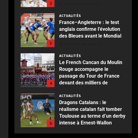
2
Publié le 1 semaine il y a
ACTUALITÉS
France–Angleterre : le test
anglais confirme l’évolution
des Bleues avant le Mondial
3
Publié le 1 semaine il y a
ACTUALITÉS
Le French Cancan du Moulin
Rouge accompagne le
passage du Tour de France
devant des milliers de
4
spectateurs
ACTUALITÉS
Publié le 2 semaines il y a
Dragons Catalans : le
réalisme catalan fait tomber
Toulouse au terme d’un derby
intense à Ernest-Wallon
5
Publié le 2 semaines il y a
ACTUALITÉS