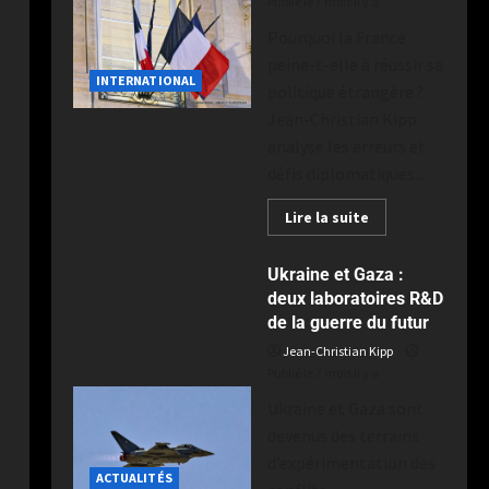
Publié le 7 mois il y a
Pourquoi la France
peine-t-elle à réussir sa
INTERNATIONAL
politique étrangère ?
Jean-Christian Kipp
analyse les erreurs et
défis diplomatiques...
Lire la suite
Ukraine et Gaza :
deux laboratoires R&D
de la guerre du futur
Jean-Christian Kipp
Publié le 7 mois il y a
Ukraine et Gaza sont
devenus des terrains
d’expérimentation des
ACTUALITÉS