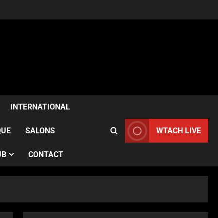
ACTUALITÉS
Samia Kazitani célèbre son
anniversaire au Noura Opéra
INTERNATIONAL
à Paris
2
Publié le 1 semaine il y a
QUE
SALONS
WTACH LIVE
ACTUALITÉS
UB
CONTACT
France–Angleterre : le test
anglais confirme l’évolution
des Bleues avant le Mondial
3
Publié le 1 semaine il y a
ACTUALITÉS