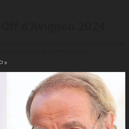
 Off d’Avignon 2024
 homme en toilette de nuit est allongé nonchalamment sur
e aristocrate russe de Saint-Pétersbourg.
0