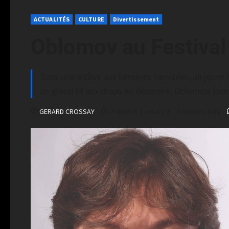
ACTUALITÉS
CULTURE
Divertissement
Oblomov au Festival
Dans une alcôve aux lumières tamisées, un jeune
un grand lit aux draps en désordre, Oblomov, jeun
GERARD CROSSAY
Publié le 2 ans il y a
3 minutes lues