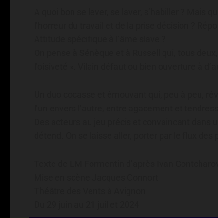
A quoi bon se lever, se laver, s’habiller ? Mais que
l’horreur du travail et de la prise décision ? R
Attitude spécifique à l’âme slave ?
On pense à Sénèque et à Russell qui, tous deux, 
l’oisiveté ». Vilain défaut ou bien ouverture à d’a
Un duo cocasse et émouvant qui, peu à peu, rév
l’un envers l’autre, entre agacement et tendress
Des acteurs au jeu précis et convaincant dans u
détend. On se laisse aller, porter par le flux de
Texte de LM Formentin d’après Ivan Gontcharo
Mise en scène Jacques Connort
Théâtre des Vents à Avignon
Du 29 juin au 21 juillet 2024