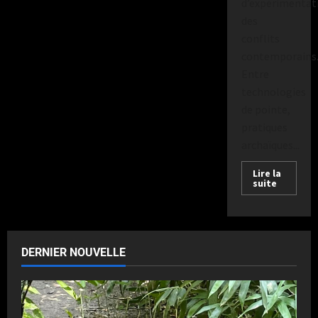
d’expérimentat
des
conflits
contemporains
Entre
technologies
de pointe,
pratiques
archaïques...
Lire la
suite
DERNIER NOUVELLE