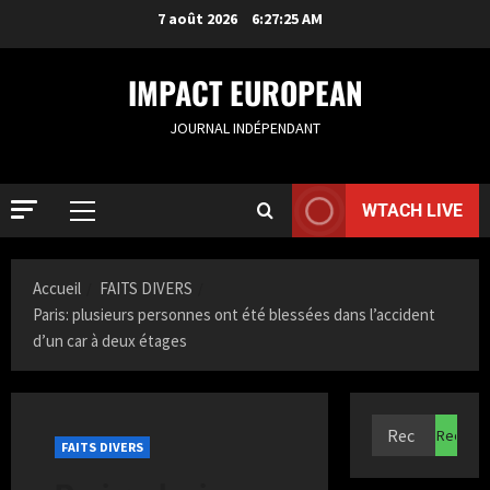
7 août 2026
6:27:25 AM
IMPACT EUROPEAN
JOURNAL INDÉPENDANT
WTACH LIVE
Accueil
FAITS DIVERS
Paris: plusieurs personnes ont été blessées dans l’accident
d’un car à deux étages
ACTUALIT
S
a
FAITS DIVERS
m
i