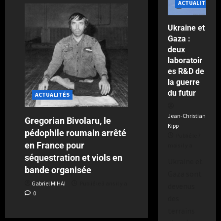
ACTUALITÉS
y
le
a
2
Ukraine et
semaines
Gaza :
il
deux
y
a
laboratoir
es R&D de
la guerre
du futur
ACTUALITÉS
Jean-Christian
Gregorian Bivolaru, le
Kipp
pédophile roumain arrêté
Publié le 7
en France pour
mois il y a
séquestration et viols en
Ukraine et
bande organisée
Gaza sont
Gabriel MIHAI
Publié le 3 ans il y a
devenus
0
des
terrains