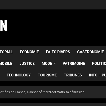
AN
ITORIAL
ÉCONOMIE
FAITS DIVERS
GASTRONOMIE
MOBILE
JUSTICE
MODE
PATRIMOINE
POLITI
TECHNOLOGY
TOURISME
TRIBUNES
INFO – P
es armées en France, a annoncé mercredi matin sa démission