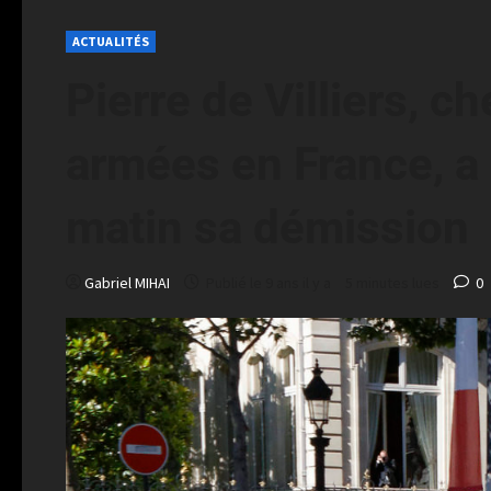
ACTUALITÉS
Pierre de Villiers, c
armées en France, a
matin sa démission
Gabriel MIHAI
Publié le 9 ans il y a
5 minutes lues
0