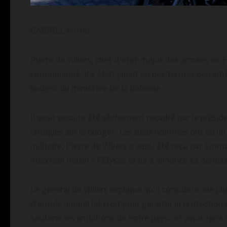
GABRIEL MIHAI
Pierre de Villiers, chef d’état-major des armées en
communiqué. Il s’était plaint en des termes peu amèn
budget du ministère de la défense.
Il avait ensuite été sèchement recadré par le prés
critiques sur le budget. Les deux hommes ont eu un 
militaire, Pierre de Villiers a aussi été reçu par Em
mercredi matin à l’Elysée et lui a annoncé sa démiss
Le général de Villiers explique qu’il considère «ne 
d’armée auquel (il) croit pour garantir la protection
soutenir les ambitions de notre pays» et avoir «pris