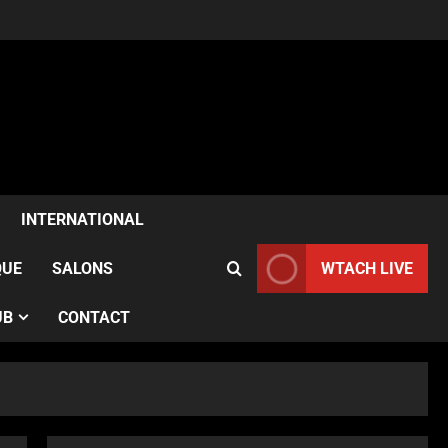
ACTUALITÉS
Samia Kazitani célèbre son
anniversaire au Noura Opéra
à Paris
2
Publié le 1 semaine il y a
ACTUALITÉS
France–Angleterre : le test
anglais confirme l’évolution
INTERNATIONAL
des Bleues avant le Mondial
3
Publié le 1 semaine il y a
QUE
SALONS
WTACH LIVE
ACTUALITÉS
UB
CONTACT
Le French Cancan du Moulin
Rouge accompagne le
passage du Tour de France
devant des milliers de
4
spectateurs
ACTUALITÉS
Publié le 2 semaines il y a