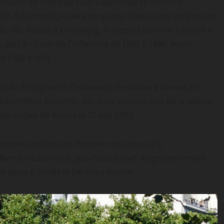
ission de Pierre de Villiers annoncée ce mercredi.
62. Il est marié, et père de quatre filles où ses enfants ont
rès des études à Cherbourg, François Lecointre a étudié à
, puis à l’École de l’infanterie de 1987 à 1988, avant
de 1988 à 1991.
 du 3e régiment d’infanterie de marine à Vannes, le
baïonnette au canon, des deux sections lors de la reprise
ées serbes de Bosnie le 27 mai 1995.
cabinet militaire du Premier ministre où il a
t Bernard Cazeneuve, puis l’actuel chef du gouvernement
de corps d’armée le 1er mars dernier.