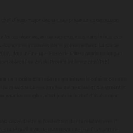
’un chef d’état-major des armées présente sa démission
de fortes réserves, en termes crus mais dans le huis clos
des économies imposées par le gouvernement. La coupe
2017, alors même que Pierre de Villiers plaide de longue
un objectif de 2% du Produit intérieur brut (PIB).
tenir un modèle d?armée qui garantisse la cohérence entre
e, les missions de nos armées qui ne cessent d’augmenter
 pour les remplir», s’est justifié le chef d’état-major
amais cessé d?être le fondement de ma relation avec l?
i estimé qu?il était de mon devoir de leur faire part de