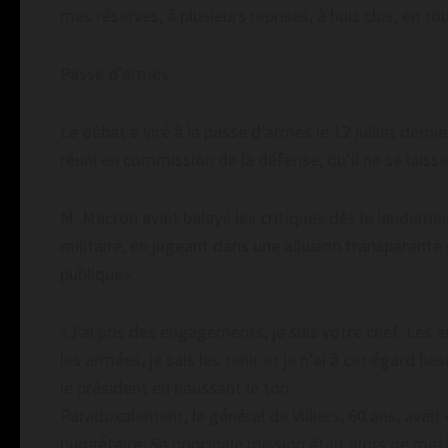
mes réserves, à plusieurs reprises, à huis clos, en tou
Passe d’armes
Le débat a viré à la passe d’armes le 12 juillet derni
réuni en commission de la défense, qu’il ne se lais
M. Macron avait balayé les critiques dès le lendemai
militaire, en jugeant dans une allusion transparente q
publique».
«J’ai pris des engagements, je suis votre chef. Les
les armées, je sais les tenir et je n’ai à cet égard b
le président en haussant le ton.
Paradoxalement, le général de Villiers, 60 ans, ava
budgétaire. Sa principale mission était alors de me