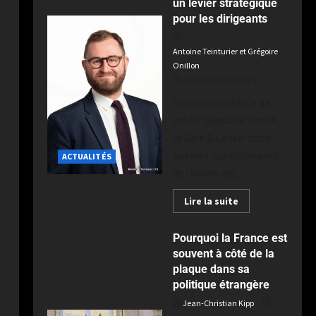
Toulouse au terme d’un derby
un levier stratégique
intense à Ernest-Wallon
5
pour les dirigeants
Publié le 2 semaines il y a
Antoine Teinturier et Grégoire
Onillon
Publié le 6 mois il y a
Dans un contexte de
crédit bancaire limité,
le Sale & Lease-back
permet aux dirigeants
ACTUALITÉS
de libérer des...
Lire la suite
Pourquoi la France est
souvent à côté de la
plaque dans sa
politique étrangère
Jean-Christian Kipp