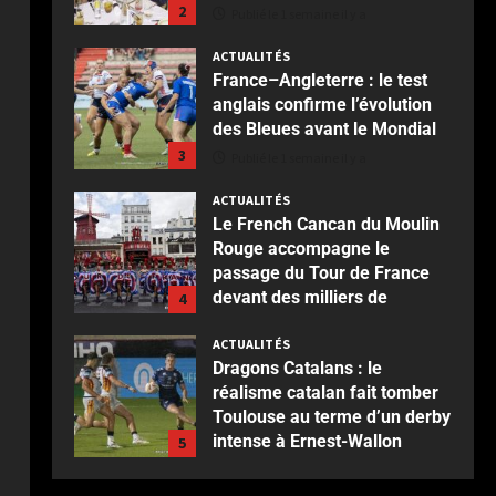
3
Publié le 1 semaine il y a
ACTUALITÉS
Le French Cancan du Moulin
Rouge accompagne le
passage du Tour de France
devant des milliers de
4
spectateurs
ACTUALITÉS
Publié le 2 semaines il y a
Dragons Catalans : le
réalisme catalan fait tomber
Toulouse au terme d’un derby
intense à Ernest-Wallon
5
Publié le 2 semaines il y a
ACTUALITÉS
Rotterdam : Blijdorp, un
voyage au cœur du vivant
jusqu’à l’Oceanium
1
Publié le 3 jours il y a
ACTUALITÉS