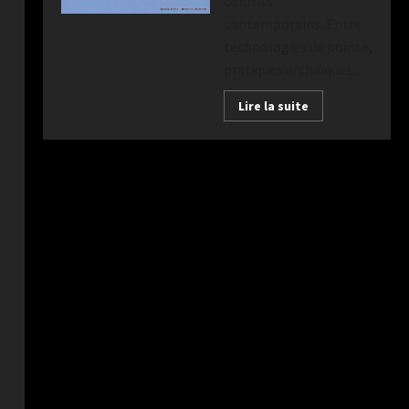
conflits
contemporains. Entre
technologies de pointe,
pratiques archaïques...
Lire la suite