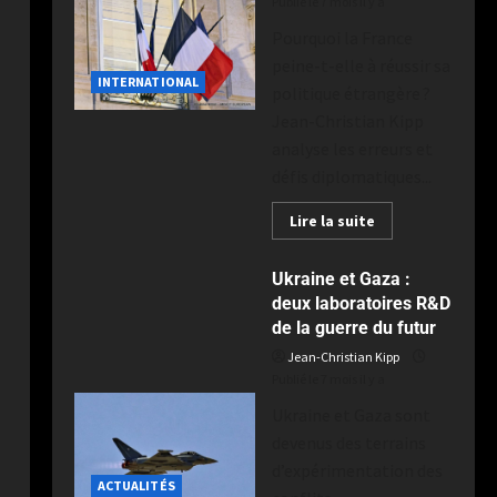
Publié le 7 mois il y a
Pourquoi la France
peine-t-elle à réussir sa
INTERNATIONAL
politique étrangère ?
Jean-Christian Kipp
analyse les erreurs et
défis diplomatiques...
Lire la suite
Ukraine et Gaza :
deux laboratoires R&D
de la guerre du futur
Jean-Christian Kipp
Publié le 7 mois il y a
Ukraine et Gaza sont
devenus des terrains
d’expérimentation des
ACTUALITÉS