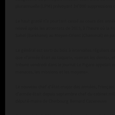
pluriannuelle (LPM) prévoyant 34’000 suppressions 
Le haut gradé n’a pourtant cessé au cours des année
relevé après les attentats de 2015, à l’heure où la 
Sahel (Barkhane) au Moyen-Orient (Chammal) en passa
Le général est sorti du bois à intervalles réguliers 
que «l’armée était au taquet», «serrait les dents», e
tribune vendredi dans le journal Le Figaro appelait 
menaces, les missions et les moyens».
Le nouveau chef d’état-major des armées, François 
d’armée était depuis septembre chef du cabinet mil
député-maire de Cherbourg Bernard Cazeneuve.