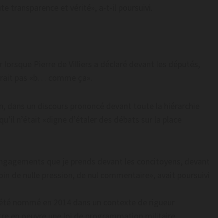
te transparence et vérité», a-t-il poursuivi.
er lorsque Pierre de Villiers a déclaré devant les députés,
serait pas «b… comme ça».
n, dans un discours prononcé devant toute la hiérarchie
u’il n’était «digne d’étaler des débats sur la place
 engagements que je prends devant les concitoyens, devant
esoin de nulle pression, de nul commentaire», avait poursuivi
it été nommé en 2014 dans un contexte de rigueur
ttre en oeuvre une loi de programmation militaire