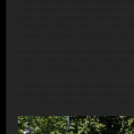
Il devient chef d’état-major des armées après la dém
François Lecointre est né à Cherbourg le 6 février 19
grandi et fait une grande partie de leurs études. Ap
l’École spéciale militaire de Saint-Cyr de 1984 à 1987
d’incorporer le 3e régiment d’infanterie de marine 
Alors qu’il est commandant de compagnie de combat
capitaine Lecointre mène l’assaut au corps-à-corps, 
du pont de Vrbanja à Sarajevo contre les forces arm
Le général Lecointre était depuis août 2016 chef du 
successivement servi les socialistes Manuel Valls e
de droite, Édouard Philippe. Il a été promu général 