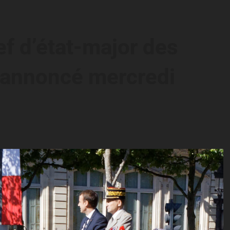
hef d’état-major des
 annoncé mercredi