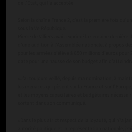
de l’Etat, qui l’a acceptée.
Selon la chaîne France 2, c’est la première fois qu
sous la Ve République.
Pierre de Villiers avait exprimé la semaine dernière 
d’une audition à l’Assemblée nationale, à propos 
pour les armées s’élève à 850 millions d’euros pour 
date pour une hausse de son budget afin d’atteindre 
«J’ai toujours veillé, depuis ma nomination, à main
les menaces qui pèsent sur la France et sur l’Europ
et les moyens capacitaires et budgétaires nécessaires
sortant dans son communiqué.
«Dans le plus strict respect de la loyauté, qui n?a j
autorité politique et la représentation nationale, j?a