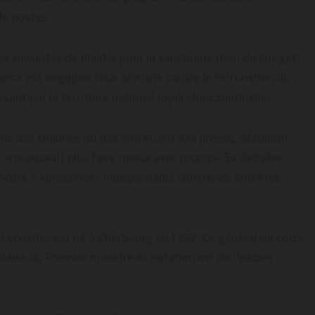
de postes.
s suivantes de plaider pour la sanctuarisation du budget,
France est engagée tous azimuts contre le terrorisme, du
nt par le territoire national (opération Sentinelle).
dans des tribunes ou des entretiens à la presse, déclarant
t «ne pouvait plus faire mieux avec moins». Sa dernière
encore à «préserver l’indispensable cohérence entre les
Lecointre est né à Cherbourg en 1962. Ce général de corps
itaire du Premier ministre et notamment de l’ancien